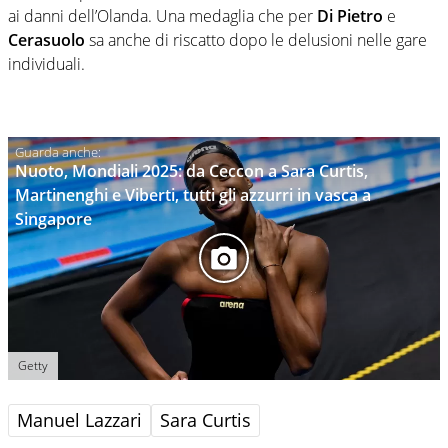
ai danni dell’Olanda. Una medaglia che per
Di Pietro
e
Cerasuolo
sa anche di riscatto dopo le delusioni nelle gare
individuali.
Nuoto, Mondiali 2025: da Ceccon a Sara Curtis,
Martinenghi e Viberti, tutti gli azzurri in vasca a
Singapore
Getty
Manuel Lazzari
Sara Curtis