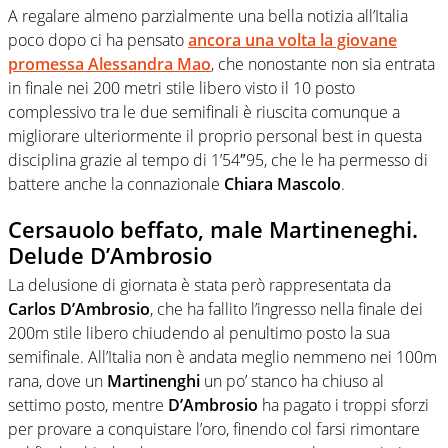
A regalare almeno parzialmente una bella notizia all’Italia
poco dopo ci ha pensato
ancora una volta la giovane
promessa
Alessandra Mao
, che nonostante non sia entrata
in finale nei 200 metri stile libero visto il 10 posto
complessivo tra le due semifinali è riuscita comunque a
migliorare ulteriormente il proprio personal best in questa
disciplina grazie al tempo di 1’54″95, che le ha permesso di
battere anche la connazionale
Chiara Mascolo
.
Cersauolo beffato, male Martineneghi.
Delude D’Ambrosio
La delusione di giornata è stata però rappresentata da
Carlos D’Ambrosio
, che ha fallito l’ingresso nella finale dei
200m stile libero chiudendo al penultimo posto la sua
semifinale. All’Italia non è andata meglio nemmeno nei 100m
rana, dove un
Martinenghi
un po’ stanco ha chiuso al
settimo posto, mentre
D’Ambrosio
ha pagato i troppi sforzi
per provare a conquistare l’oro, finendo col farsi rimontare