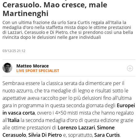
Cerasuolo. Mao cresce, male
Martinenghi
Con un ultima frazione da urlo Sara Curtis regala all'Italia la
medaglia d'oro nella staffetta mista dopo le ottime prestazioni
di Lazzari, Cerasuolo e Di Pietro, che si prendono così una bella
rivincita dopo le delusioni nelle gare individuali
03/12/25 21:12
Matteo Morace
LIVE SPORT SPECIALIST
La multimedialità quale approccio personale e
professionale. Ama raccontare lo sport focalizzando ogni
Sembrava essere la classica serata da dimenticare per il
attenzione sul tempo reale: la verità della dirette non
nuoto azzurro, che tra medaglie di legno e risultati sotto le
sono opinioni ma fatti
aspettative aveva raccolto per lo più delusioni fino all’ultima
gara in programma in questa seconda giornata degli
Europei
in vasca corta
, ovvero i 4×50 misti mista che hanno regalato
all’
Italia
la seconda medaglia d’oro di questa edizione grazie
alle ottime prestazioni di
Lorenzo Lazzari
,
Simone
Cerasuolo
,
Silvia Di Pietro
e, soprattutto,
Sara Curtis
.