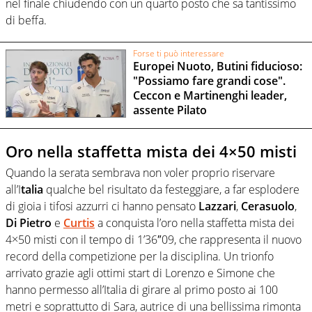
nel finale chiudendo con un quarto posto che sa tantissimo
di beffa.
Forse ti può interessare
Europei Nuoto, Butini fiducioso:
"Possiamo fare grandi cose".
Ceccon e Martinenghi leader,
assente Pilato
Oro nella staffetta mista dei 4×50 misti
Quando la serata sembrava non voler proprio riservare
all’I
talia
qualche bel risultato da festeggiare, a far esplodere
di gioia i tifosi azzurri ci hanno pensato
Lazzari
,
Cerasuolo
,
Di Pietro
e
Curtis
a conquista l’oro nella staffetta mista dei
4×50 misti con il tempo di 1’36″09, che rappresenta il nuovo
record della competizione per la disciplina. Un trionfo
arrivato grazie agli ottimi start di Lorenzo e Simone che
hanno permesso all’Italia di girare al primo posto ai 100
metri e soprattutto di Sara, autrice di una bellissima rimonta