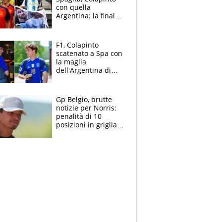
con quella
Argentina: la finale
Mondiale si gioca a
Spa e Alonso non
vede l'ora
F1, Colapinto
scatenato a Spa con
la maglia
dell'Argentina di
Messi punge la
Spagna: "Capiranno
le parolacce"
Gp Belgio, brutte
notizie per Norris:
penalità di 10
posizioni in griglia,
la scelta dolorosa
ma obbligata di
McLaren