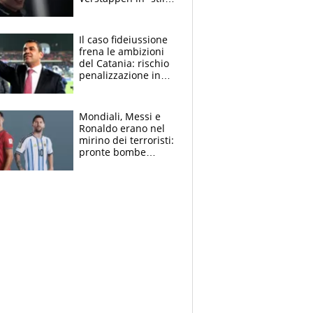
Antonelli”. Colapinto
derubato, che
attacco all’Italia
Il caso fideiussione
frena le ambizioni
del Catania: rischio
penalizzazione in
classifica, cosa
succede?
Mondiali, Messi e
Ronaldo erano nel
mirino dei terroristi:
pronte bombe
contro la Pulce