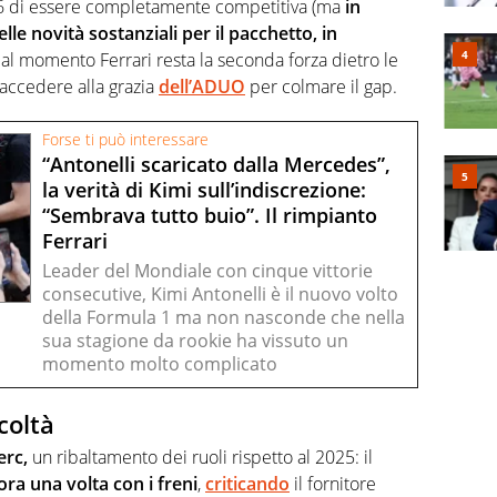
26 di essere completamente competitiva (ma
in
le novità sostanziali per il pacchetto, in
o al momento Ferrari resta la seconda forza dietro le
 accedere alla grazia
dell’ADUO
per colmare il gap.
Forse ti può interessare
“Antonelli scaricato dalla Mercedes”,
la verità di Kimi sull’indiscrezione:
“Sembrava tutto buio”. Il rimpianto
Ferrari
Leader del Mondiale con cinque vittorie
consecutive, Kimi Antonelli è il nuovo volto
della Formula 1 ma non nasconde che nella
sua stagione da rookie ha vissuto un
momento molto complicato
icoltà
erc,
un ribaltamento dei ruoli rispetto al 2025: il
ora una volta con i freni
,
criticando
il fornitore