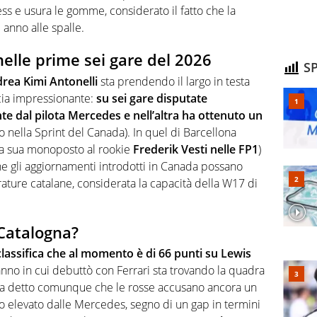
s e usura le gomme, considerato il fatto che la
 anno alle spalle.
nelle prime sei gare del 2026
SP
rea Kimi Antonelli
sta prendendo il largo in testa
rcia impressionante:
su sei gare disputate
te dal pilota Mercedes e nell’altra ha ottenuto un
o nella Sprint del Canada). In quel di Barcellona
lla sua monoposto al rookie
Frederik Vesti nelle FP1
)
he gli aggiornamenti introdotti in Canada possano
rature catalane, considerata la capacità della W17 di
 Catalogna?
classifica che al momento è di 66 punti su Lewis
 anno in cui debuttò con Ferrari sta trovando la quadra
. Va detto comunque che le rosse accusano ancora un
to elevato dalle Mercedes, segno di un gap in termini