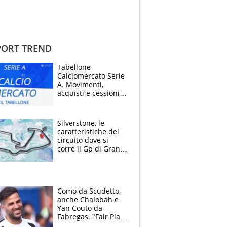
ORT TREND
Tabellone
Calciomercato Serie
A. Movimenti,
acquisti e cessioni:
estate 2026-27
Silverstone, le
caratteristiche del
circuito dove si
corre il Gp di Gran
Bretagna del
Motomondiale
Como da Scudetto,
anche Chalobah e
Yan Couto da
Fabregas. "Fair Play
Finanziario?