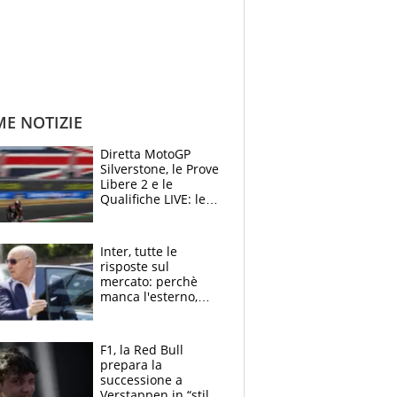
ME NOTIZIE
Diretta MotoGP
Silverstone, le Prove
Libere 2 e le
Qualifiche LIVE: le
Aprilia vogliono la
conferma in prima
fila
Inter, tutte le
risposte sul
mercato: perchè
manca l'esterno,
perchè Romero è
sfumato, quale è il
vero obiettivo di
F1, la Red Bull
Marotta
prepara la
successione a
Verstappen in “stile