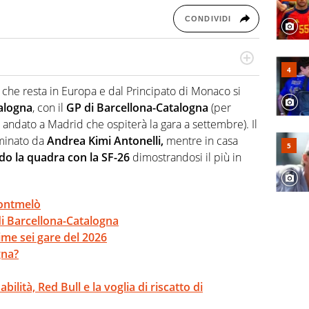
CONDIVIDI
n generale, appassionato di tutto ciò che sia Sport,
lio di sé quando la strada fa largo alle due o alle
, che resta in Europa e dal Principato di Monaco si
alogna
, con il
GP di Barcellona-Catalogna
(per
o andato a Madrid che ospiterà la gara a settembre). Il
minato da
Andrea Kimi Antonelli,
mentre in casa
do la quadra con la SF-26
dimostrandosi il più in
Montmelò
 di Barcellona-Catalogna
rime sei gare del 2026
gna?
abilità, Red Bull e la voglia di riscatto di