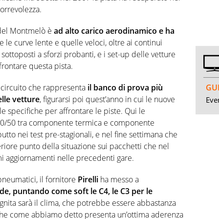
correvolezza.
o del Montmelò è
ad alto carico aerodinamico e ha
re le curve lente e quelle veloci, oltre ai continui
sottoposti a sforzi probanti, e i set-up delle vetture
frontare questa pista.
GUI
 circuito che rappresenta
il banco di prova più
lle vetture
, figurarsi poi quest’anno in cui le nuove
Even
e specifiche per affrontare le piste. Qui le
o 50/50 tra componente termica e componente
butto nei test pre-stagionali, e nel fine settimana che
eriore punto della situazione sui pacchetti che nel
mi aggiornamenti nelle precedenti gare.
pneumatici, il fornitore
Pirelli
ha messo a
e, puntando come soft le C4, le C3 per le
gnita sarà il clima, che potrebbe essere abbastanza
to che come abbiamo detto presenta un’ottima aderenza