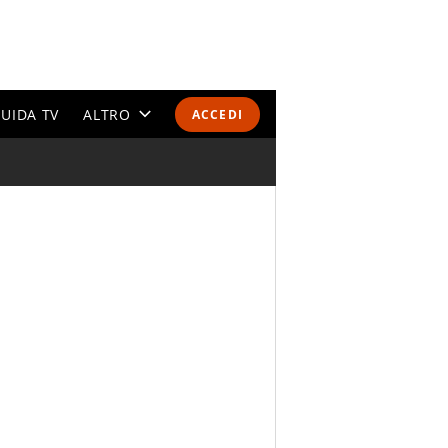
UIDA TV
ALTRO
ACCEDI
CALENDARI E CLASSIFICHE
ALTRI SPORT
MONDIALI 2026
OLIMPIADI
GOSSIP
LIFESTYLE