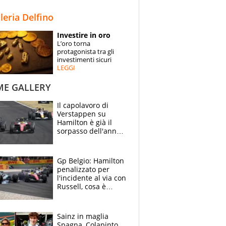
STORIE
lleria Delfino
SPECIALI
Investire in oro
L’oro torna
ESPERTI
protagonista tra gli
investimenti sicuri
LEGGI
CONTATTI
ME GALLERY
Il capolavoro di
Verstappen su
Hamilton è già il
sorpasso dell'anno:
che smacco Lewis,
come Abu Dhabi
2021
Gp Belgio: Hamilton
penalizzato per
l'incidente al via con
Russell, cosa è
successo. Mercedes
out, 5" a Lewis
Sainz in maglia
Spagna, Colapinto