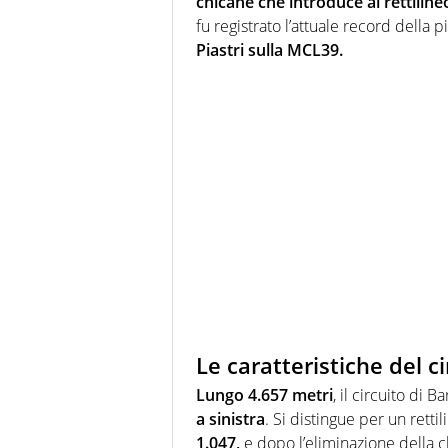
chicane che introduce al rettiline
fu registrato l’attuale record della p
Piastri sulla MCL39.
Le caratteristiche del c
Lungo 4.657 metri
, il circuito di 
a sinistra
. Si distingue per un retti
1.047,
e dopo l’eliminazione della c