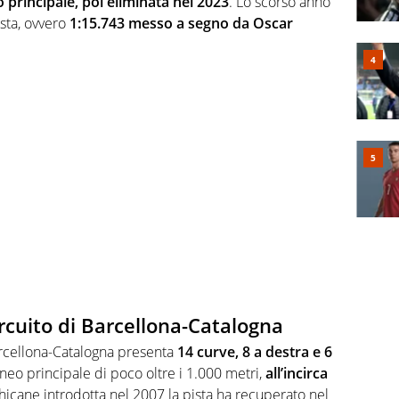
o principale, poi eliminata nel 2023
. Lo scorso anno
ista, ovvero
1:15.743 messo a segno da Oscar
ircuito di Barcellona-Catalogna
Barcellona-Catalogna presenta
14 curve, 8 a destra e 6
lineo principale di poco oltre i 1.000 metri,
all’incirca
hicane introdotta nel 2007 la pista ha recuperato nel