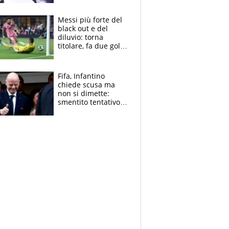
Pagheremo la
multa"
Messi più forte del
black out e del
diluvio: torna
titolare, fa due gol e
un assist e trascina
l'Inter Miami, altro
che ritiro
Fifa, Infantino
chiede scusa ma
non si dimette:
smentito tentativo di
corruzione al
Marocco