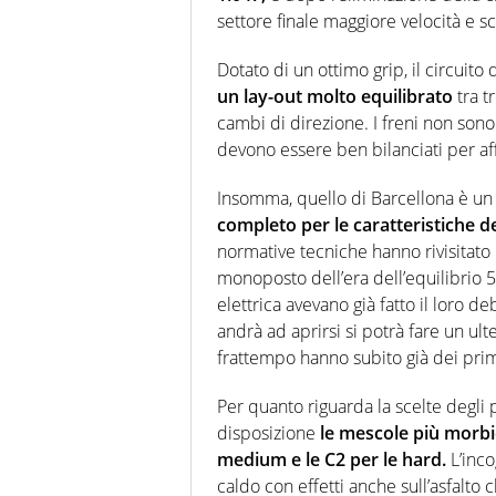
settore finale maggiore velocità e s
Dotato di un ottimo grip, il circuit
un lay-out molto equilibrato
tra t
cambi di direzione. I freni non sono 
devono essere ben bilanciati per af
Insomma, quello di Barcellona è un
completo per le caratteristiche de
normative tecniche hanno rivisitato l
monoposto dell’era dell’equilibri
elettrica avevano già fatto il loro de
andrà ad aprirsi si potrà fare un ult
frattempo hanno subito già dei pri
Per quanto riguarda la scelte degli 
disposizione
le mescole più morbid
medium e le C2 per le hard.
L’inco
caldo con effetti anche sull’asfal