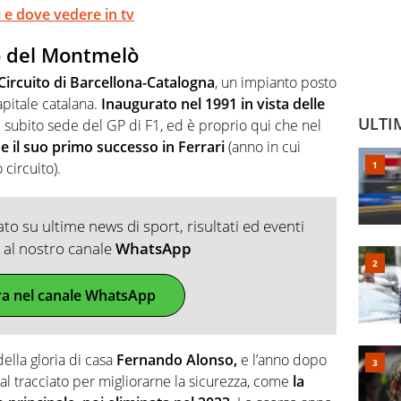
 e dove vedere in tv
to del Montmelò
Circuito di Barcellona-Catalogna
, un impianto posto
apitale catalana.
Inaugurato nel 1991 in vista delle
ULTI
fu subito sede del GP di F1, ed è proprio qui che nel
il suo primo successo in Ferrari
(anno in cui
circuito).
o su ultime news di sport, risultati ed eventi
ti al nostro canale
WhatsApp
ra nel canale WhatsApp
della gloria di casa
Fernando Alonso,
e l’anno dopo
al tracciato per migliorarne la sicurezza, come
la