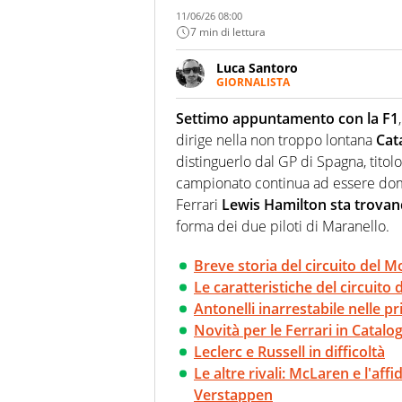
11/06/26 08:00
7 min di lettura
Luca Santoro
GIORNALISTA
Esperto di Motorsport ma, più i
anche senza il Motor. Dà il meg
Settimo appuntamento con la F1
quattro ruote
dirige nella non troppo lontana
Cat
distinguerlo dal GP di Spagna, titol
campionato continua ad essere do
Ferrari
Lewis Hamilton sta trovan
forma dei due piloti di Maranello.
Breve storia del circuito del 
Le caratteristiche del circuito
Antonelli inarrestabile nelle p
Novità per le Ferrari in Catalo
Leclerc e Russell in difficoltà
Le altre rivali: McLaren e l'affid
Verstappen