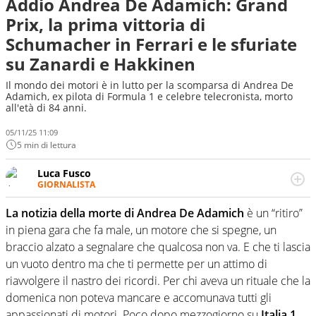
Addio Andrea De Adamich: Grand
Prix, la prima vittoria di
Schumacher in Ferrari e le sfuriate
su Zanardi e Hakkinen
Il mondo dei motori è in lutto per la scomparsa di Andrea De
Adamich, ex pilota di Formula 1 e celebre telecronista, morto
all'età di 84 anni.
05/11/25 11:09
5 min di lettura
Luca Fusco
GIORNALISTA
Giornalista multimediale. Quando si accendono i motori,
lui sgasa, impenna, derapa. E spesso e volentieri finisce
La notizia della morte di Andrea De Adamich
è un “ritiro”
sul podio
in piena gara che fa male, un motore che si spegne, un
braccio alzato a segnalare che qualcosa non va. E che ti lascia
un vuoto dentro ma che ti permette per un attimo di
riavvolgere il nastro dei ricordi. Per chi aveva un rituale che la
domenica non poteva mancare e accomunava tutti gli
appassionati di motori. Poco dopo mezzogiorno su
Italia 1