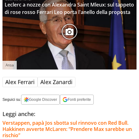
Leclerc a nozze con Alexandra Saint Mleux: sul tappeto
di rose rosso Ferrari Leo porta l'anello della proposta
Ansa
Alex Ferrari
Alex Zanardi
Seguici su:
Google Discover
Fonti preferite
Leggi anche:
Verstappen, papà Jos sbotta sul rinnovo con Red Bull.
Hakkinen avverte McLaren: “Prendere Max sarebbe un
rischio”