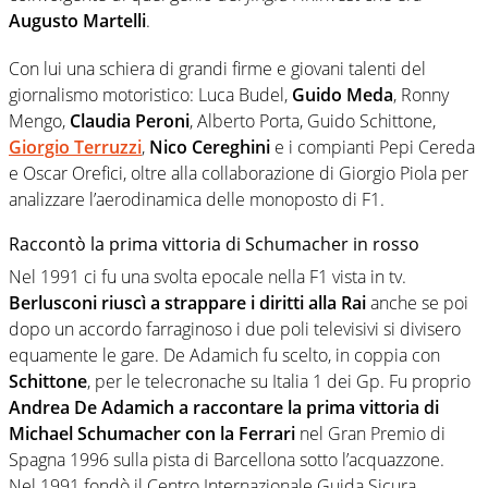
Augusto Martelli
.
Con lui una schiera di grandi firme e giovani talenti del
giornalismo motoristico: Luca Budel,
Guido Meda
, Ronny
Mengo,
Claudia Peroni
, Alberto Porta, Guido Schittone,
Giorgio Terruzzi
,
Nico Cereghini
e i compianti Pepi Cereda
e Oscar Orefici, oltre alla collaborazione di Giorgio Piola per
analizzare l’aerodinamica delle monoposto di F1.
Raccontò la prima vittoria di Schumacher in rosso
Nel 1991 ci fu una svolta epocale nella F1 vista in tv.
Berlusconi riuscì a strappare i diritti alla Rai
anche se poi
dopo un accordo farraginoso i due poli televisivi si divisero
equamente le gare. De Adamich fu scelto, in coppia con
Schittone
, per le telecronache su Italia 1 dei Gp. Fu proprio
Andrea De Adamich a raccontare la prima vittoria di
Michael Schumacher con la Ferrari
nel Gran Premio di
Spagna 1996 sulla pista di Barcellona sotto l’acquazzone.
Nel 1991 fondò il Centro Internazionale Guida Sicura,