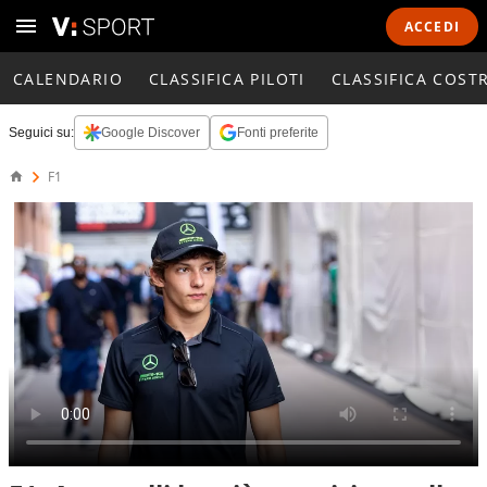
ACCEDI
CALENDARIO
CLASSIFICA PILOTI
CLASSIFICA COST
Seguici su:
Google Discover
Fonti preferite
F1