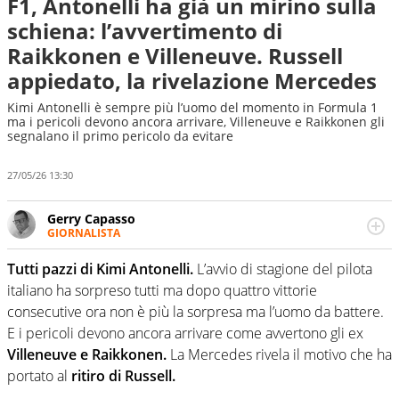
F1, Antonelli ha già un mirino sulla
schiena: l’avvertimento di
Raikkonen e Villeneuve. Russell
appiedato, la rivelazione Mercedes
Kimi Antonelli è sempre più l’uomo del momento in Formula 1
ma i pericoli devono ancora arrivare, Villeneuve e Raikkonen gli
segnalano il primo pericolo da evitare
27/05/26 13:30
Gerry Capasso
GIORNALISTA
Per lui gli sport americani non hanno segreti: basket,
football, baseball e la capacità innata di trovare la notizia
Tutti pazzi di Kimi Antonelli.
L’avvio di stagione del pilota
dove altri non vedono granché
italiano ha sorpreso tutti ma dopo quattro vittorie
consecutive ora non è più la sorpresa ma l’uomo da battere.
E i pericoli devono ancora arrivare come avvertono gli ex
Villeneuve e Raikkonen.
La Mercedes rivela il motivo che ha
portato al
ritiro di Russell.