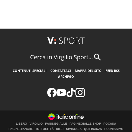
Cerca in Virgilio Sport...
CONTENUTI SPECIALI
CONTATTACI
MAPPA DEL SITO
FEED RSS
ARCHIVIO
LIBERO
VIRGILIO
PAGINEGIALLE
PAGINEGIALLE SHOP
PGCASA
PAGINEBIANCHE
TUTTOCITTÀ
DILEI
SIVIAGGIA
QUIFINANZA
BUONISSIMO