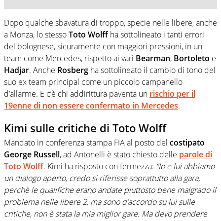
Dopo qualche sbavatura di troppo, specie nelle libere, anche
a Monza, lo stesso
Toto Wolff
ha sottolineato i tanti errori
del bolognese, sicuramente con maggiori pressioni, in un
team come Mercedes, rispetto ai vari
Bearman
,
Bortoleto
e
Hadjar
. Anche
Rosberg
ha sottolineato il cambio di tono del
suo ex team principal come un piccolo campanello
d’allarme. E c’è chi addirittura paventa un
rischio per il
19enne di non essere confermato in Mercedes
.
Kimi sulle critiche di Toto Wolff
Mandato in conferenza stampa FIA al posto del
costipato
George Russell
, ad Antonelli è stato chiesto delle
parole di
Toto Wolff
. Kimi ha risposto con fermezza:
“Io e lui abbiamo
un dialogo aperto, credo si riferisse soprattutto alla gara,
perchè le qualifiche erano andate piuttosto bene malgrado il
problema nelle libere 2, ma sono d’accordo su lui sulle
critiche, non è stata la mia miglior gare. Ma devo prendere