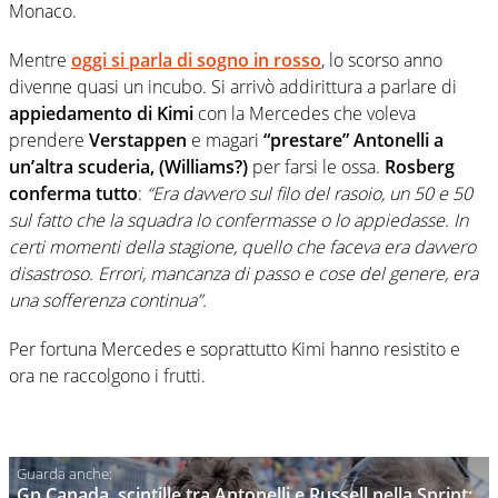
Monaco.
Mentre
oggi si parla di sogno in rosso
, lo scorso anno
divenne quasi un incubo. Si arrivò addirittura a parlare di
appiedamento di Kimi
con la Mercedes che voleva
prendere
Verstappen
e magari
“prestare” Antonelli a
un’altra scuderia, (Williams?)
per farsi le ossa.
Rosberg
conferma tutto
:
“Era davvero sul filo del rasoio, un 50 e 50
sul fatto che la squadra lo confermasse o lo appiedasse. In
certi momenti della stagione, quello che faceva era davvero
disastroso. Errori, mancanza di passo e cose del genere, era
una sofferenza continua”.
Per fortuna Mercedes e soprattutto Kimi hanno resistito e
ora ne raccolgono i frutti.
Gp Canada, scintille tra Antonelli e Russell nella Sprint: