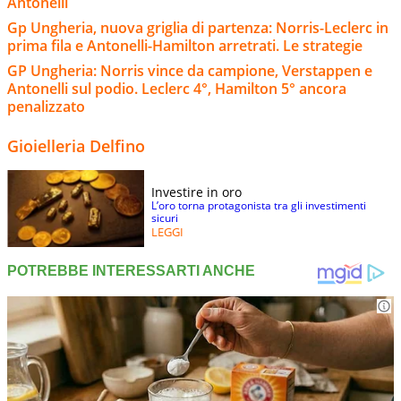
Antonelli
Gp Ungheria, nuova griglia di partenza: Norris-Leclerc in
prima fila e Antonelli-Hamilton arretrati. Le strategie
GP Ungheria: Norris vince da campione, Verstappen e
Antonelli sul podio. Leclerc 4°, Hamilton 5° ancora
penalizzato
Gioielleria Delfino
Investire in oro
L’oro torna protagonista tra gli investimenti
sicuri
LEGGI