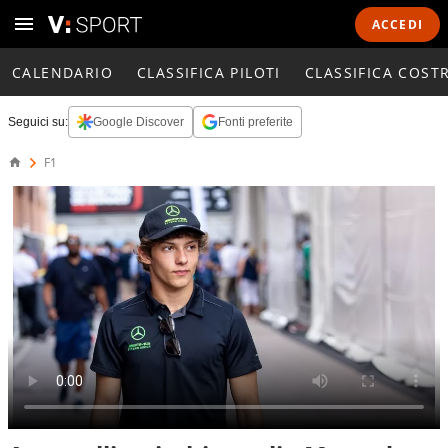
ACCEDI
CALENDARIO
CLASSIFICA PILOTI
CLASSIFICA COST
Seguici su:
Google Discover
Fonti preferite
F1