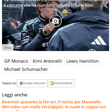
il contatto che ha mandato su tutte le furie Kimi
Ansa
GP Monaco
Kimi Antonelli
Lewis Hamilton
Michael Schumacher
Seguici su:
Google Discover
Fonti preferite
Leggi anche:
Bearman spaventa la Ferrari, il rischio per Maranello.
Mercedes non molla Verstappen, lo vuole in coppia con