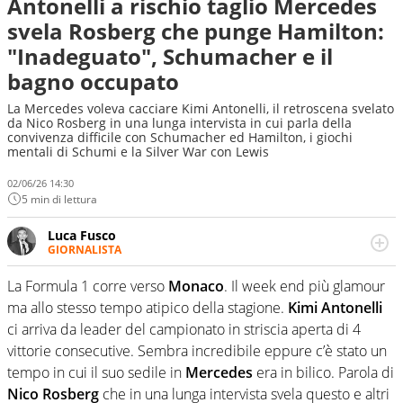
Antonelli a rischio taglio Mercedes
svela Rosberg che punge Hamilton:
"Inadeguato", Schumacher e il
bagno occupato
La Mercedes voleva cacciare Kimi Antonelli, il retroscena svelato
da Nico Rosberg in una lunga intervista in cui parla della
convivenza difficile con Schumacher ed Hamilton, i giochi
mentali di Schumi e la Silver War con Lewis
02/06/26 14:30
5 min di lettura
Luca Fusco
GIORNALISTA
Giornalista multimediale. Quando si accendono i motori,
lui sgasa, impenna, derapa. E spesso e volentieri finisce
La Formula 1 corre verso
Monaco
. Il week end più glamour
sul podio
ma allo stesso tempo atipico della stagione.
Kimi Antonelli
ci arriva da leader del campionato in striscia aperta di 4
vittorie consecutive. Sembra incredibile eppure c’è stato un
tempo in cui il suo sedile in
Mercedes
era in bilico. Parola di
Nico Rosberg
che in una lunga intervista svela questo e altri