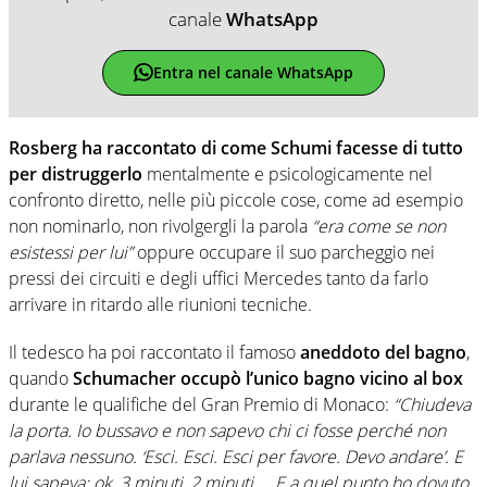
canale
WhatsApp
Entra nel canale WhatsApp
Rosberg ha raccontato di come Schumi facesse di tutto
per distruggerlo
mentalmente e psicologicamente nel
confronto diretto, nelle più piccole cose, come ad esempio
non nominarlo, non rivolgergli la parola
“era come se non
esistessi per lui”
oppure occupare il suo parcheggio nei
pressi dei circuiti e degli uffici Mercedes tanto da farlo
arrivare in ritardo alle riunioni tecniche.
Il tedesco ha poi raccontato il famoso
aneddoto del bagno
,
quando
Schumacher occupò l’unico bagno vicino al box
durante le qualifiche del Gran Premio di Monaco:
“Chiudeva
la porta. Io bussavo e non sapevo chi ci fosse perché non
parlava nessuno. ‘Esci. Esci. Esci per favore. Devo andare’. E
lui sapeva: ok, 3 minuti, 2 minuti… E a quel punto ho dovuto