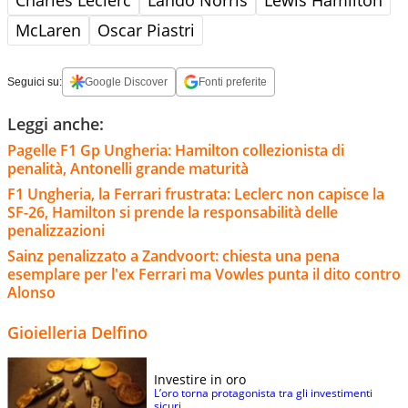
Charles Leclerc
Lando Norris
Lewis Hamilton
McLaren
Oscar Piastri
Seguici su:
Google Discover
Fonti preferite
Leggi anche:
Pagelle F1 Gp Ungheria: Hamilton collezionista di
penalità, Antonelli grande maturità
F1 Ungheria, la Ferrari frustrata: Leclerc non capisce la
SF-26, Hamilton si prende la responsabilità delle
penalizzazioni
Sainz penalizzato a Zandvoort: chiesta una pena
esemplare per l'ex Ferrari ma Vowles punta il dito contro
Alonso
Gioielleria Delfino
Investire in oro
L’oro torna protagonista tra gli investimenti
sicuri