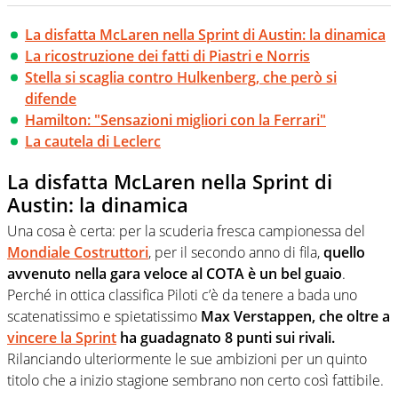
La disfatta McLaren nella Sprint di Austin: la dinamica
La ricostruzione dei fatti di Piastri e Norris
Stella si scaglia contro Hulkenberg, che però si
difende
Hamilton: "Sensazioni migliori con la Ferrari"
La cautela di Leclerc
La disfatta McLaren nella Sprint di
Austin: la dinamica
Una cosa è certa: per la scuderia fresca campionessa del
Mondiale Costruttori
, per il secondo anno di fila,
quello
avvenuto nella gara veloce al COTA è un bel guaio
.
Perché in ottica classifica Piloti c’è da tenere a bada uno
scatenatissimo e spietatissimo
Max Verstappen, che oltre a
vincere la Sprint
ha guadagnato 8 punti sui rivali.
Rilanciando ulteriormente le sue ambizioni per un quinto
titolo che a inizio stagione sembrano non certo così fattibile.