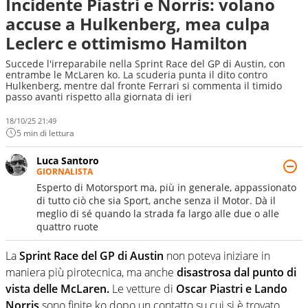
Incidente Piastri e Norris: volano
accuse a Hulkenberg, mea culpa
Leclerc e ottimismo Hamilton
Succede l'irreparabile nella Sprint Race del GP di Austin, con
entrambe le McLaren ko. La scuderia punta il dito contro
Hulkenberg, mentre dal fronte Ferrari si commenta il timido
passo avanti rispetto alla giornata di ieri
18/10/25 21:49
5 min di lettura
Luca Santoro
GIORNALISTA
Esperto di Motorsport ma, più in generale, appassionato
di tutto ciò che sia Sport, anche senza il Motor. Dà il
meglio di sé quando la strada fa largo alle due o alle
quattro ruote
La
Sprint Race del GP di Austin
non poteva iniziare in
maniera più pirotecnica, ma anche
disastrosa dal punto di
vista delle McLaren.
Le vetture di
Oscar Piastri e Lando
Norris
sono finite ko dopo un contatto su cui si è trovato