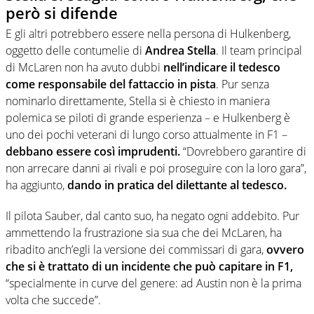
però si difende
E gli altri potrebbero essere nella persona di Hulkenberg,
oggetto delle contumelie di
Andrea Stella
. Il team principal
di McLaren non ha avuto dubbi
nell’indicare il tedesco
come responsabile del fattaccio in pista
. Pur senza
nominarlo direttamente, Stella si è chiesto in maniera
polemica se piloti di grande esperienza – e Hulkenberg è
uno dei pochi veterani di lungo corso attualmente in F1 –
debbano essere così imprudenti.
“Dovrebbero garantire di
non arrecare danni ai rivali e poi proseguire con la loro gara”,
ha aggiunto,
dando in pratica del dilettante al tedesco.
Il pilota Sauber, dal canto suo, ha negato ogni addebito. Pur
ammettendo la frustrazione sia sua che dei McLaren, ha
ribadito anch’egli la versione dei commissari di gara,
ovvero
che si è trattato di un incidente che può capitare in F1,
“specialmente in curve del genere: ad Austin non è la prima
volta che succede”.