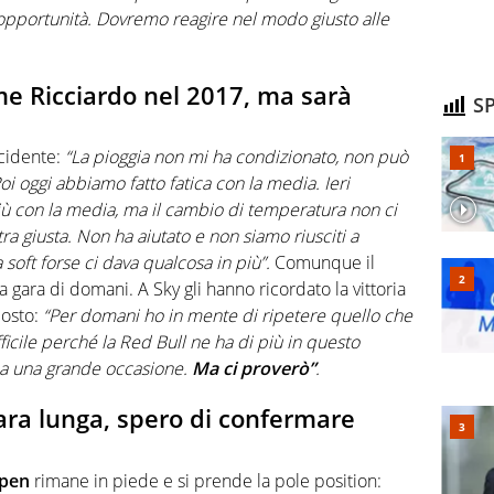
 opportunità. Dovremo reagire nel modo giusto alle
ome Ricciardo nel 2017, ma sarà
SP
cidente:
“La pioggia non mi ha condizionato, non può
Poi oggi abbiamo fatto fatica con la media. Ieri
ù con la media, ma il cambio di temperatura non ci
ra giusta. Non ha aiutato e non siamo riusciti a
oft forse ci dava qualcosa in più”.
Comunque il
la gara di domani. A Sky gli hanno ricordato la vittoria
osto:
“Per domani ho in mente di ripetere quello che
ficile perché la Red Bull ne ha di più in questo
a una grande occasione.
Ma ci proverò”
.
ra lunga, spero di confermare
ppen
rimane in piede e si prende la pole position: