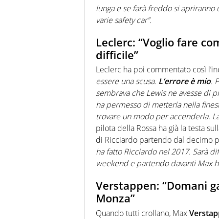
lunga e se farà freddo si apriranno
varie safety car”.
Leclerc: “Voglio fare c
difficile”
Leclerc ha poi commentato così l’in
essere una scusa.
L’errore è mio
. 
sembrava che Lewis ne avesse di pi
ha permesso di metterla nella finest
trovare un modo per accenderla. La s
pilota della Rossa ha già la testa sul
di Ricciardo partendo dal decimo p
ha fatto Ricciardo nel 2017. Sarà dif
weekend e partendo davanti Max h
Verstappen: “Domani ga
Monza”
Quando tutti crollano, Max
Versta