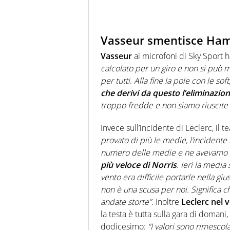
Vasseur smentisce Hamil
Vasseur
ai microfoni di Sky Sport 
calcolato per un giro e non si può m
per tutti. Alla fine la pole con le s
che derivi da questo l’eliminazion
troppo fredde e non siamo riuscite a
Invece sull’incidente di Leclerc, il 
provato di più le medie, l’incident
numero delle medie e ne avevamo 
più veloce di Norris
. Ieri la media
vento era difficile portarle nella giu
non è una scusa per noi. Significa
andate storte”
. Inoltre
Leclerc nel
la testa è tutta sulla gara di doman
dodicesimo:
“I valori sono rimescol