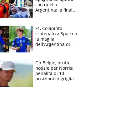
con quella
Argentina: la finale
Mondiale si gioca a
Spa e Alonso non
vede l'ora
F1, Colapinto
scatenato a Spa con
la maglia
dell'Argentina di
Messi punge la
Spagna: "Capiranno
le parolacce"
Gp Belgio, brutte
notizie per Norris:
penalità di 10
posizioni in griglia,
la scelta dolorosa
ma obbligata di
McLaren