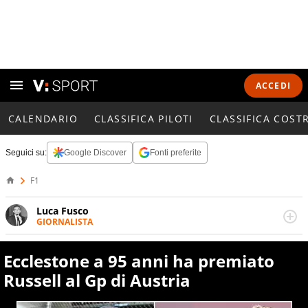
ACCEDI
CALENDARIO
CLASSIFICA PILOTI
CLASSIFICA COST
Seguici su:
Google Discover
Fonti preferite
F1
Luca Fusco
GIORNALISTA
Giornalista multimediale. Quando si accendono i motori,
lui sgasa, impenna, derapa. E spesso e volentieri finisce
Ecclestone a 95 anni ha premiato
sul podio
Russell al Gp di Austria