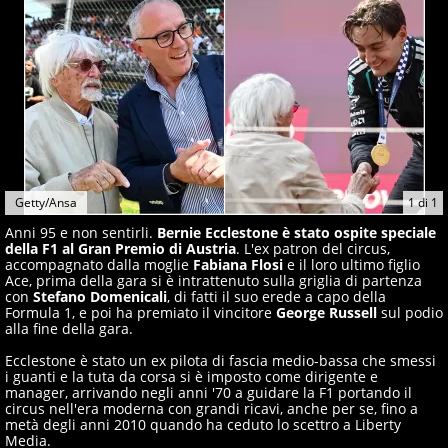
Getty/Ansa
1
di
1
Anni 95 e non sentirli.
Bernie Ecclestone è stato ospite speciale
della F1 al Gran Premio di Austria
. L'ex patron del circus,
accompagnato dalla moglie
Fabiana Flosi
e il loro ultimo figlio
Ace, prima della gara si è intrattenuto sulla griglia di partenza
con
Stefano Domenicali
, di fatti il suo erede a capo della
Formula 1, e poi ha premiato il vincitore
George Russell
sul podio
alla fine della gara.
Ecclestone è stato un ex pilota di fascia medio-bassa che smessi
i guanti e la tuta da corsa si è imposto come dirigente e
manager, arrivando negli anni '70 a guidare la F1 portando il
circus nell'era moderna con grandi ricavi, anche per se, fino a
metà degli anni 2010 quando ha ceduto lo scettro a Liberty
Media.