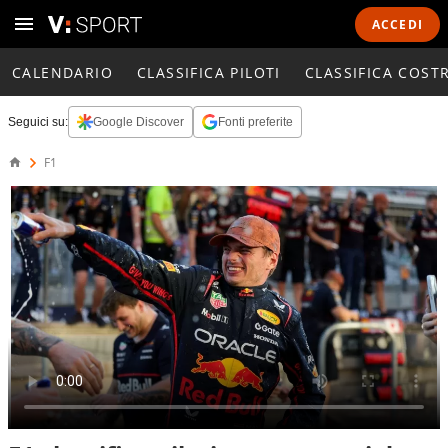
ACCEDI
CALENDARIO
CLASSIFICA PILOTI
CLASSIFICA COST
Seguici su:
Google Discover
Fonti preferite
F1