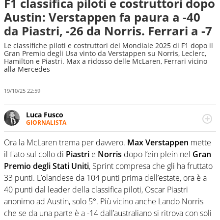
F1 classifica piloti e costruttori dopo
Austin: Verstappen fa paura a -40
da Piastri, -26 da Norris. Ferrari a -7
Le classifiche piloti e costruttori del Mondiale 2025 di F1 dopo il
Gran Premio degli Usa vinto da Verstappen su Norris, Leclerc,
Hamilton e Piastri. Max a ridosso delle McLaren, Ferrari vicino
alla Mercedes
19/10/25 22:59
Luca Fusco
GIORNALISTA
Giornalista multimediale. Quando si accendono i motori,
lui sgasa, impenna, derapa. E spesso e volentieri finisce
Ora la McLaren trema per davvero.
Max Verstappen
mette
sul podio
il fiato sul collo di
Piastri
e
Norris
dopo l’ein plein nel
Gran
Premio degli Stati Uniti
, Sprint compresa che gli ha fruttato
33 punti. L’olandese da 104 punti prima dell’estate, ora è a
40 punti dal leader della classifica piloti, Oscar Piastri
anonimo ad Austin, solo 5°. Più vicino anche Lando Norris
che se da una parte è a -14 dall’australiano si ritrova con soli