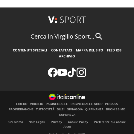
Cerca in Virgilio Sport...
CONTENUTI SPECIALI
CONTATTACI
MAPPA DEL SITO
FEED RSS
ARCHIVIO
LIBERO
VIRGILIO
PAGINEGIALLE
PAGINEGIALLE SHOP
PGCASA
PAGINEBIANCHE
TUTTOCITTÀ
DILEI
SIVIAGGIA
QUIFINANZA
BUONISSIMO
SUPEREVA
Chi siamo
Note Legali
Privacy
Cookie Policy
Preferenze sui cookie
Aiuto