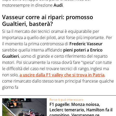
motoresempre in direzione
Audi
.
Vasseur corre ai ripari: promosso
Gualtieri, basterà?
Si sa il mercato dei tecnici oramai è equiparabile per
importanza a quello dei piloti, anzi forse più importante. Per
il momento la prima contromossa di
Frederic Vasseur
sarebbe quella interna affidando
pieni poteri a Enrico
Gualtieri
, uomo di grande e certo riferimento del reparto
motori. Poi sicuramente la rossa dovrà fare “spesa” con tutte
le difficoltà del caso nel trovare tecnici di rango, inglesi ma
non solo,
a uscire dalla F1 valley che si trova in Patria
,
come rimarcato dallo stesso team principal francese qualche
giorno fa
Forse ti può interessare
F1 pagelle: Monza noiosa,
Leclerc temerario, Hamilton fa il
compitino, Verstappen re