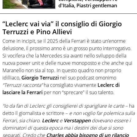
d'Italia, Piastri gentleman
“Leclerc vai via” il consiglio di Giorgio
Terruzzi e Pino Allievi
Come in incipit, se il 2025 della Ferrari è stato un’enorme
delusione, il prossimo anno è un grosso punto interrogativo.
Si vocifera che la Mercedes sia avanti nello sviluppo della
nuova power unit e delle nuove monoposto e che anche qui
Maranello non sia al top. In questo quadro non proprio
idilliaco,
Giorgio Terruzzi
nel suo podcast omonimo
“Terruzzi racconta”
ha consigliato vivamente
Leclerc di
lasciare la Ferrari
per non “sprecare” il suo talento.
“Io da fan di Leclerc gli consiglierei di sparigliare le carte
– ha
detto il giornalista e scrittore –
e non voglio far polemica sulla
Ferrari, sia chiaro.
Leclerc
e
Verstappen
dovevano essere i
dominatori di questa epoca ma i destini dei due si sono
separati. Credo che
Charles abbia bisogno di un rilancio