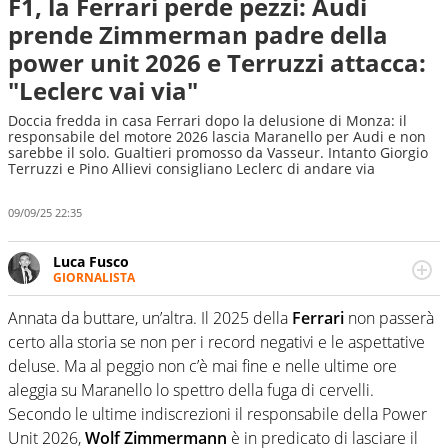
F1, la Ferrari perde pezzi: Audi
prende Zimmerman padre della
power unit 2026 e Terruzzi attacca:
"Leclerc vai via"
Doccia fredda in casa Ferrari dopo la delusione di Monza: il
responsabile del motore 2026 lascia Maranello per Audi e non
sarebbe il solo. Gualtieri promosso da Vasseur. Intanto Giorgio
Terruzzi e Pino Allievi consigliano Leclerc di andare via
09/09/25 22:35
Luca Fusco
GIORNALISTA
Giornalista multimediale. Quando si accendono i motori,
lui sgasa, impenna, derapa. E spesso e volentieri finisce
Annata da buttare, un’altra. Il 2025 della
Ferrari
non passerà
sul podio
certo alla storia se non per i record negativi e le aspettative
deluse. Ma al peggio non c’è mai fine e nelle ultime ore
aleggia su Maranello lo spettro della fuga di cervelli.
Secondo le ultime indiscrezioni il responsabile della Power
Unit 2026,
Wolf Zimmermann
è in predicato di lasciare il