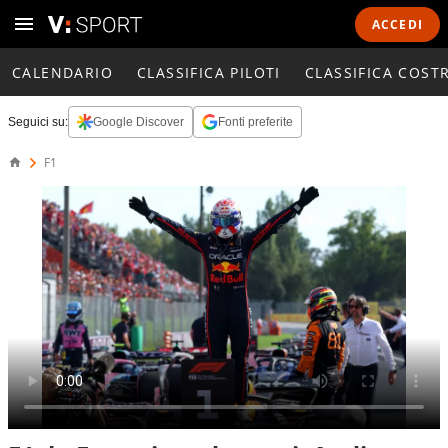
ACCEDI
CALENDARIO
CLASSIFICA PILOTI
CLASSIFICA COST
Seguici su:
Google Discover
Fonti preferite
F1