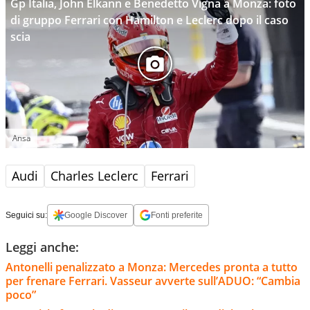
Gp Italia, John Elkann e Benedetto Vigna a Monza: foto
di gruppo Ferrari con Hamilton e Leclerc dopo il caso
scia
Ansa
Audi
Charles Leclerc
Ferrari
Seguici su:
Google Discover
Fonti preferite
Leggi anche:
Antonelli penalizzato a Monza: Mercedes pronta a tutto
per frenare Ferrari. Vasseur avverte sull’ADUO: “Cambia
poco”