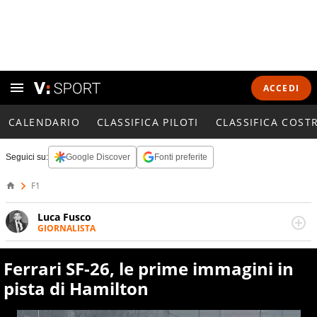
ACCEDI
CALENDARIO
CLASSIFICA PILOTI
CLASSIFICA COST
Seguici su:
Google Discover
Fonti preferite
F1
Luca Fusco
GIORNALISTA
Giornalista multimediale. Quando si accendono i motori,
lui sgasa, impenna, derapa. E spesso e volentieri finisce
Ferrari SF-26, le prime immagini in
sul podio
pista di Hamilton