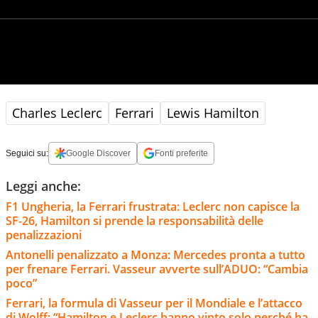
Charles Leclerc
Ferrari
Lewis Hamilton
Seguici su:
Google Discover
Fonti preferite
Leggi anche:
F1 Ungheria, la Ferrari frustrata: Leclerc non capisce la
SF-26, Hamilton si prende la responsabilità delle
penalizzazioni
Antonelli penalizzato a Monza: Mercedes pronta a tutto
per frenare Ferrari. Vasseur avverte sull’ADUO: “Cambia
poco”
Ferrari, la formula di Vasseur per il Mondiale e l’attacco
di Wolff: “Hamilton e Leclerc hanno vinto solo perché ha