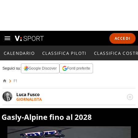
ACCEDI
CALENDARIO
CLASSIFICA PILOTI
CLASSIFICA COST
Seguici su:
Google Discover
Fonti preferite
F1
Luca Fusco
GIORNALISTA
Giornalista multimediale. Quando si accendono i motori,
lui sgasa, impenna, derapa. E spesso e volentieri finisce
Gasly-Alpine fino al 2028
sul podio