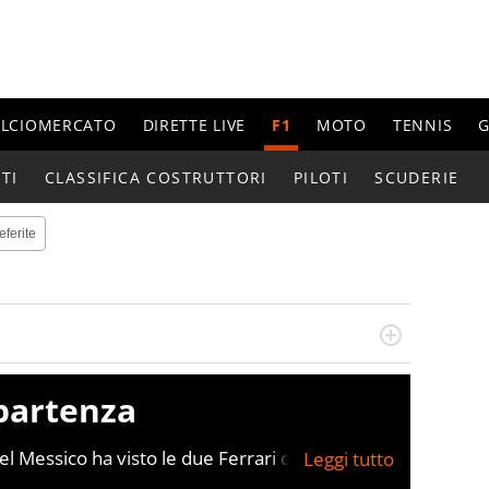
ALCIOMERCATO
DIRETTE LIVE
F1
MOTO
TENNIS
G
TI
CLASSIFICA COSTRUTTORI
PILOTI
SCUDERIE
eferite
do si accendono i motori, lui sgasa, impenna, derapa. E
podio
 partenza
l Messico ha visto le due Ferrari di Hamilton e
lle spalle di Norris, Charles poi è andato lungo