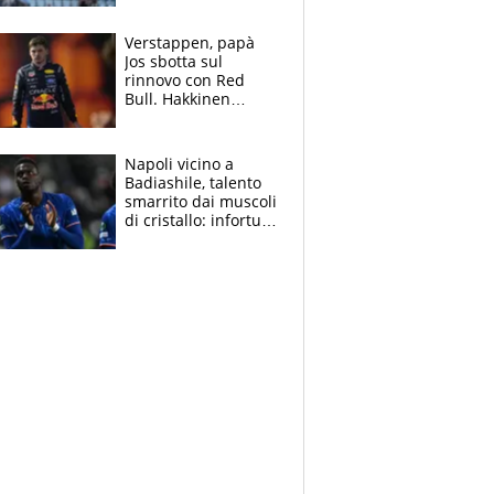
record di Ceccon
Verstappen, papà
Jos sbotta sul
rinnovo con Red
Bull. Hakkinen
avverte McLaren:
“Prendere Max
sarebbe un rischio”
Napoli vicino a
Badiashile, talento
smarrito dai muscoli
di cristallo: infortuni
a raffica negli ultimi
3 anni