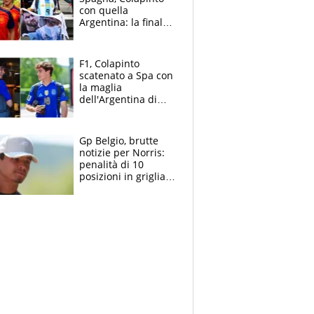
con quella
Argentina: la finale
Mondiale si gioca a
Spa e Alonso non
vede l'ora
F1, Colapinto
scatenato a Spa con
la maglia
dell'Argentina di
Messi punge la
Spagna: "Capiranno
le parolacce"
Gp Belgio, brutte
notizie per Norris:
penalità di 10
posizioni in griglia,
la scelta dolorosa
ma obbligata di
McLaren