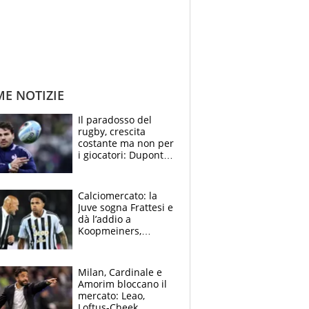
ME NOTIZIE
Il paradosso del
rugby, crescita
costante ma non per
i giocatori: Dupont
(il più pagato al
mondo) guadagna
solo 1,4 milioni
Calciomercato: la
all'anno
Juve sogna Frattesi e
dà l’addio a
Koopmeiners,
Romero si allontana
dall’Inter, Fiorentina
scatenata
Milan, Cardinale e
Amorim bloccano il
mercato: Leao,
Loftus-Cheek,