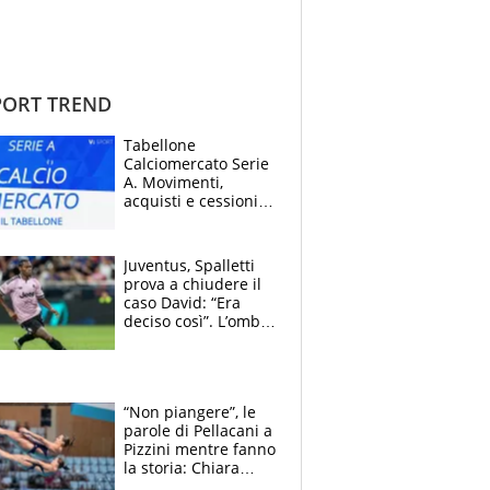
ORT TREND
Tabellone
Calciomercato Serie
A. Movimenti,
acquisti e cessioni:
estate 2026-27
Juventus, Spalletti
prova a chiudere il
caso David: “Era
deciso così”. L’ombra
di Zirkzee e la
sentenza dei tifosi
“Non piangere”, le
parole di Pellacani a
Pizzini mentre fanno
la storia: Chiara
batte anche il