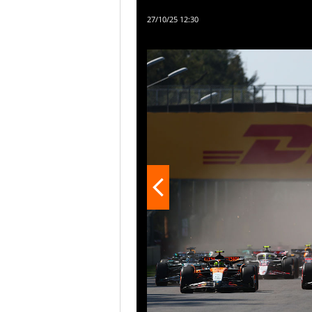
all'esterno con Verstappen, da 
27/10/25 12:30
posizione dal monegasco