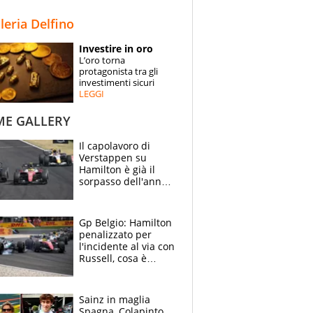
STORIE
lleria Delfino
SPECIALI
Investire in oro
L’oro torna
ESPERTI
protagonista tra gli
investimenti sicuri
LEGGI
CONTATTI
ME GALLERY
Il capolavoro di
Verstappen su
Hamilton è già il
sorpasso dell'anno:
che smacco Lewis,
come Abu Dhabi
2021
Gp Belgio: Hamilton
penalizzato per
l'incidente al via con
Russell, cosa è
successo. Mercedes
out, 5" a Lewis
Sainz in maglia
Spagna, Colapinto