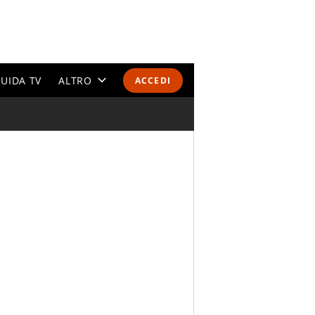
UIDA TV
ALTRO
ACCEDI
CALENDARI E CLASSIFICHE
ALTRI SPORT
MONDIALI 2026
OLIMPIADI
GOSSIP
LIFESTYLE