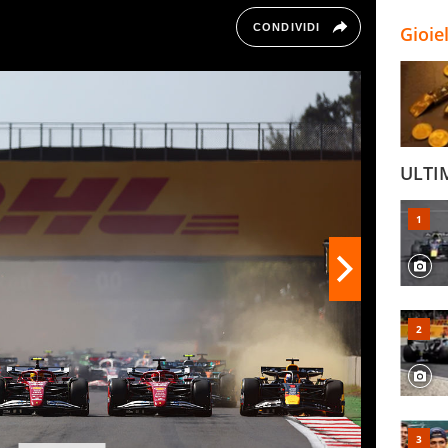
qui le rimostranze di Lewis che rivoleva la
CONDIVIDI
Gioie
ULTI