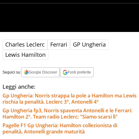
Charles Leclerc
Ferrari
GP Ungheria
Lewis Hamilton
Seguici su:
Google Discover
Fonti preferite
Leggi anche:
Gp Ungheria: Norris strappa la pole a Hamilton ma Lewis
rischia la penalità. Leclerc 3°, Antonelli 4°
Gp Ungheria fp3, Norris spaventa Antonelli e le Ferrari:
Hamilton 2°. Team radio Leclerc: "Siamo scarsi lì"
Pagelle F1 Gp Ungheria: Hamilton collezionista di
penalità, Antonelli grande maturità