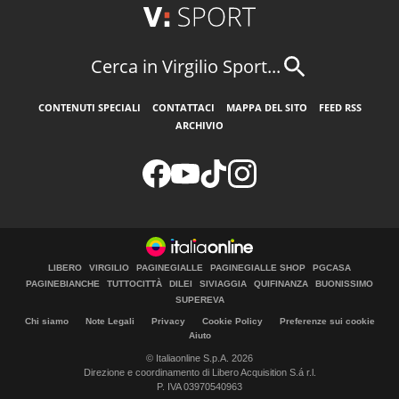
Cerca in Virgilio Sport...
CONTENUTI SPECIALI
CONTATTACI
MAPPA DEL SITO
FEED RSS
ARCHIVIO
LIBERO
VIRGILIO
PAGINEGIALLE
PAGINEGIALLE SHOP
PGCASA
PAGINEBIANCHE
TUTTOCITTÀ
DILEI
SIVIAGGIA
QUIFINANZA
BUONISSIMO
SUPEREVA
Chi siamo
Note Legali
Privacy
Cookie Policy
Preferenze sui cookie
Aiuto
© Italiaonline S.p.A. 2026
Direzione e coordinamento di Libero Acquisition S.á r.l.
P. IVA 03970540963