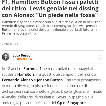
F1, Hamilton: Button fissa i paletti
del ritiro. Lewis geniale nel dissing
con Alonso: "Un piede nella fossa"
Hamilton risponde a modo suo alle critiche di Alonso nel Gran
Premio di Singapore. Un altro ex compagno di Lewis, Jenson
Button analizza la crisi del connazionale e parla di futuro in
Ferrari e ipotesi ritiro
07/10/25 15:21
Luca Fusco
GIORNALISTA
Giornalista multimediale. Quando si accendono i motori,
lui sgasa, impenna, derapa. E spesso e volentieri finisce
In 18 anni di
Formula 1
ne ha cambiati di compagni di
sul podio
scuderia
Hamilton
. Tra questi due campioni del mondo,
Fernando Alonso
e
Jenson Button
. Entrambi protagonisti,
in modo diverso, in pista e fuori, nelle ultime ore di
dichiarazioni sul baronetto inglese. E se l’inglese si è limitato
all’analisi della crisi di risultati di Lewis, lo spagnolo ci è
andato già pesante nel finale del
Gp di Singapore
.