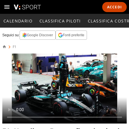
ACCEDI
CALENDARIO
CLASSIFICA PILOTI
CLASSIFICA COST
Seguici su:
Google Discover
Fonti preferite
F1