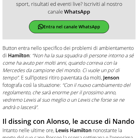
sport, risultati ed eventi live? Iscriviti al nostro
canale
WhatsApp
Entra nel canale WhatsApp
Button entra nello specifico dei problemi di ambientamento
di
Hamilton
:
“Non ha la sua squadra di persone intorno a sé
come ha avuto per molti anni, quando correva con la
Mercedes da campione del mondo. Ci vuole un po’ di
tempo”.
E sull’ipotesi ritiro paventata da molti,
Jenson
fotografa così la situazione:
“Con il nuovo cambiamento del
regolamento, che sarà enorme per il prossimo anno,
vedremo Lewis al suo meglio o un Lewis che forse se ne
andrà o lascerà”.
Il dissing con Alonso, le accuse di Nando
Intanto nelle ultime ore,
Lewis Hamilton
nonostante la
morte del suo cane Roscoe la scorsa settimana e l’ennesima