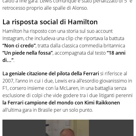
caldo a fine gara. Lewis comunque è stato penalizzato di 5” e
retrocesso proprio alle spalle di Alonso.
La risposta social di Hamilton
Hamilton ha risposto con una storia sul suo account
Instagram, che includeva
una clip che riportava la battuta
“Non ci credo”
, tratta dalla classica commedia britannica
“Un piede nella fossa”
,
accompagnata dal testo
“18 anni
di…”
.
La geniale citazione del pilota della Ferrari
si riferisce al
2007, l’anno in cui i due, Lewis era all’esordio giovanissimo in
F1, corsero insieme con la McLaren, in una battaglia senza
esclusione di colpi che vide godere tra i due litiganti perenni
la Ferrari campione del mondo con Kimi Raikkonen
all’ultima gara in Brasile per un solo punto.