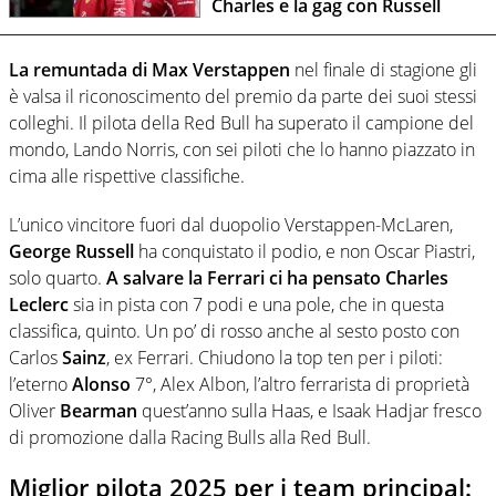
Charles e la gag con Russell
La remuntada di Max
Verstappen
nel finale di stagione gli
è valsa il riconoscimento del premio da parte dei suoi stessi
colleghi
.
Il pilota della Red Bull ha superato il campione del
mondo, Lando Norris, con sei piloti che lo hanno piazzato in
cima alle rispettive classifiche.
L’unico vincitore fuori dal duopolio Verstappen-McLaren,
George Russell
ha conquistato il podio, e non Oscar Piastri,
solo quarto.
A salvare la Ferrari ci ha pensato
Charles
Leclerc
sia in pista con 7 podi e una pole, che in questa
classifica, quinto. Un po’ di rosso anche al sesto posto con
Carlos
Sainz
, ex Ferrari. Chiudono la top ten per i piloti:
l’eterno
Alonso
7°, Alex Albon, l’altro ferrarista di proprietà
Oliver
Bearman
quest’anno sulla Haas, e Isaak Hadjar fresco
di promozione dalla Racing Bulls alla Red Bull.
Miglior pilota 2025 per i team principal: