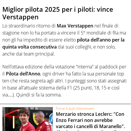
Miglior pilota 2025 per i piloti: vince
Verstappen
Lo straordinario ritorno di
Max Verstappen
nel finale di
stagione non lo ha portato a vincere il 5° mondiale di fila ma
non gli ha impedito di essere eletto
pilota dell’anno per la
quinta volta consecutiva
dai suoi colleghi, e non solo,
anche dai team principal.
Nell’ottava edizione della votazione “interna” al paddock per
il
Pilota dell’Anno
, ogni driver ha fatto la sua personale top
ten che resta segreta agli altri.
I punteggi sono stati assegnati
in base all’attuale sistema della F1 (25 punti, 18, 15 e così
via…). Quindi si fa la somma.
Forse ti può interessare
Merzario stronca Leclerc: "Con
Enzo Ferrari non avrebbe
varcato i cancelli di Maranello".