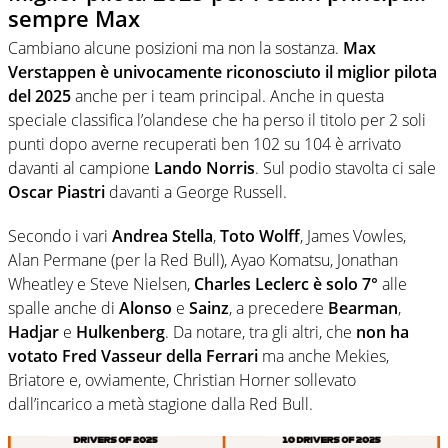
sempre Max
Cambiano alcune posizioni ma non la sostanza.
Max
Verstappen è univocamente riconosciuto il miglior pilota
del 2025
anche per i team principal. Anche in questa
speciale classifica l’olandese che ha perso il titolo per 2 soli
punti dopo averne recuperati ben 102 su 104 è arrivato
davanti al campione
Lando Norris
. Sul podio stavolta ci sale
Oscar Piastri
davanti a George Russell.
Secondo i vari
Andrea Stella
,
Toto Wolff
, James Vowles,
Alan Permane (per la Red Bull), Ayao Komatsu, Jonathan
Wheatley e Steve Nielsen,
Charles Leclerc è solo 7°
alle
spalle anche di
Alonso
e
Sainz
, a precedere
Bearman
,
Hadjar
e
Hulkenberg
. Da notare, tra gli altri, che
non ha
votato Fred Vasseur della Ferrari
ma anche Mekies,
Briatore e, ovviamente, Christian Horner sollevato
dall’incarico a metà stagione dalla Red Bull.