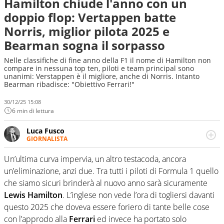
Hamilton chiude l'anno con un
doppio flop: Vertappen batte
Norris, miglior pilota 2025 e
Bearman sogna il sorpasso
Nelle classifiche di fine anno della F1 il nome di Hamilton non
compare in nessuna top ten, piloti e team principal sono
unanimi: Verstappen è il migliore, anche di Norris. Intanto
Bearman ribadisce: "Obiettivo Ferrari!"
30/12/25 15:08
6 min di lettura
Luca Fusco
GIORNALISTA
Giornalista multimediale. Quando si accendono i motori,
lui sgasa, impenna, derapa. E spesso e volentieri finisce
Un’ultima curva impervia, un altro testacoda, ancora
sul podio
un’eliminazione, anzi due. Tra tutti i piloti di Formula 1 quello
che siamo sicuri brinderà al nuovo anno sarà sicuramente
Lewis Hamilton
. L’inglese non vede l’ora di togliersi davanti
questo 2025 che doveva essere foriero di tante belle cose
con l’approdo alla
Ferrari
ed invece ha portato solo