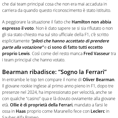
che dai team principal cosa che non era mai accaduta in
carriera da quando questo riconoscimento è stato istituito.
A peggiorare la situazione il fatto che
Hamilton non abbia
espresso il voto
. Non è dato sapere se si sia rifiutato o non
gli sia stato chiesto ma sul sito ufficiale della F1, c’è scritto
esplicitamente
“piloti che hanno accettato di prendere
parte alla votazione”
e
ci sono di fatto tutti eccetto
proprio Lewis
. Così come del resto manca
Fred Vasseur
tra
i team principal che hanno votato.
Bearman ribadisce: “Sogno la Ferrari”
In entrambe le top ten compare il nome di
Oliver Bearman
.
Il giovane rookie inglese al primo anno pieno in F1, dopo tre
presenze nel 2024, ha impressionato per velocità, anche se
con qualche “casino” qua e là dovuto ovviamente alla giovane
età.
Ollie è di proprietà della Ferrari
, mandato a farsi le
ossa in
Haas
proprio come Maranello fece con
Leclerc
in
Sauber-Alfa Romeo.