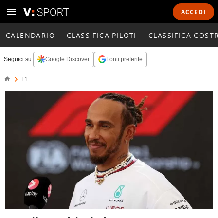
ACCEDI
CALENDARIO
CLASSIFICA PILOTI
CLASSIFICA COST
Seguici su:
Google Discover
Fonti preferite
F1