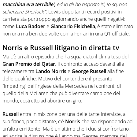
macchina era terribile’,
ed io gli ho risposto ‘sì, lo so, non
scherzare Sherlock’”.
Lewis dopo tanti record positivi in
carriera sta purtroppo aggiornando anche quelli negativi:
come
Luca Badoer
e
Giancarlo Fisichella
, è stato eliminato
non una ma ben due volte con la Ferrari in una Q1 ufficiale.
Norris e Russell litigano in diretta tv
Ma c’è un altro episodio che ha squarciato il clima teso del
Gran Premio del Qatar
. Il confronto acceso davanti alle
telecamere tra
Lando Norris
e
George Russell
alla fine
delle qualifiche. Motivo del contendere il presunto
“impeding” dell’inglese della Mercedes nei confronti di
quello della McLaren che può diventare campione del
mondo, costretto ad abortire un giro.
Russell
entra in mix zone per una delle tante interviste, al
suo fianco, poco distante, c’è
Norris
che sta rispondendo ad
un’altra emittente. Ma è un attimo che i due si confrontano,
ad aprire la discussione è Lando ma George, memore dei