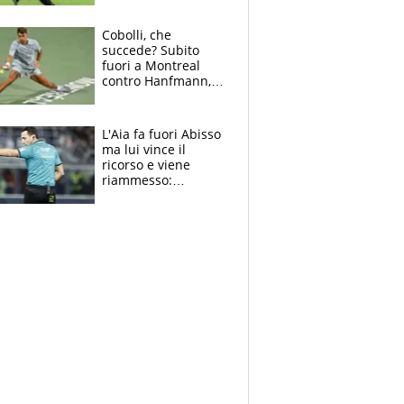
sentenza dei tifosi
Cobolli, che
succede? Subito
fuori a Montreal
contro Hanfmann,
per Flavio è tutta
colpa della tosse
L'Aia fa fuori Abisso
ma lui vince il
ricorso e viene
riammesso:
continua momento
nero per gli arbitri