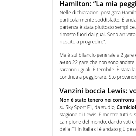
Hamilton: “La mia peggi
Nelle dichiarazioni post gara Hamil
particolarmente soddisfatto. È anda
partenza è stata piuttosto semplice
rimasto fuori dai guai. Sono arrivat
riuscito a progredire”.
Ma è sul bilancio generale a 2 gare 
avuto 22 gare che non sono andate 
saranno uguali. È terribile. È stata 
continua a peggiorare. Sto provando t
Vanzini boccia Lewis: v
Non è stato tenero nei confronti 
su Sky Sport F1, da studio,
Camiciol
stagione di Lewis. E mentre tutti si
campione del mondo, dando voti che os
della F1 in Italia ci è andato giù pes