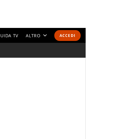
UIDA TV
ALTRO
ACCEDI
CALENDARI E CLASSIFICHE
ALTRI SPORT
MONDIALI 2026
OLIMPIADI
GOSSIP
LIFESTYLE