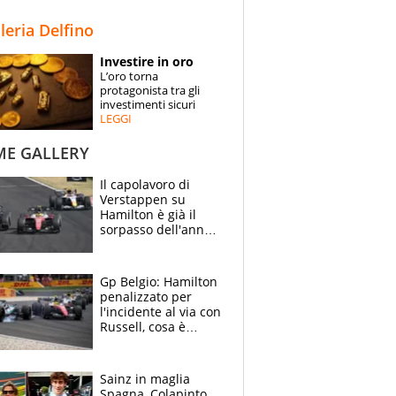
STORIE
lleria Delfino
SPECIALI
Investire in oro
L’oro torna
ESPERTI
protagonista tra gli
investimenti sicuri
LEGGI
CONTATTI
ME GALLERY
Il capolavoro di
Verstappen su
Hamilton è già il
sorpasso dell'anno:
che smacco Lewis,
come Abu Dhabi
2021
Gp Belgio: Hamilton
penalizzato per
l'incidente al via con
Russell, cosa è
successo. Mercedes
out, 5" a Lewis
Sainz in maglia
Spagna, Colapinto