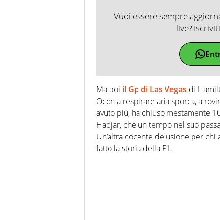
Vuoi essere sempre aggiornat
live? Iscrivi
Ent
Ma poi
il Gp di Las Vegas
di Hamilto
Ocon a respirare aria sporca, a rovi
avuto più, ha chiuso mestamente 10°
Hadjar, che un tempo nel suo passat
Un’altra cocente delusione per chi 
fatto la storia della F1.