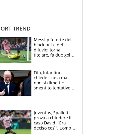
ORT TREND
Messi più forte del
black out e del
diluvio: torna
titolare, fa due gol e
un assist e trascina
l'Inter Miami, altro
che ritiro
Fifa, Infantino
chiede scusa ma
non si dimette:
smentito tentativo di
corruzione al
Marocco
Juventus, Spalletti
prova a chiudere il
caso David: “Era
deciso così”. L’ombra
di Zirkzee e la