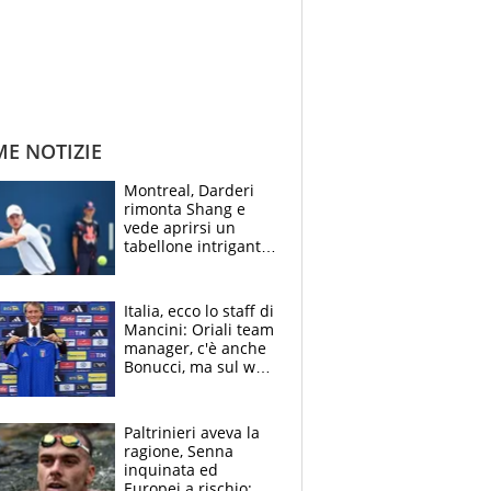
ME NOTIZIE
Montreal, Darderi
rimonta Shang e
vede aprirsi un
tabellone intrigante:
"Penso solo a
Borges, ma sono
felice del mio livello"
Italia, ecco lo staff di
Mancini: Oriali team
manager, c'è anche
Bonucci, ma sul web
infuria la polemica
Paltrinieri aveva la
ragione, Senna
inquinata ed
Europei a rischio: