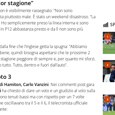
or stagione”
ton è visibilmente rassegnato: “Non sono
ta piuttosto male. È stato un weekend disastroso. “La
. Ho semplicemente preso la linea interna e sono
SP
o in P12 abbastanza presto e da lì non sono più
dalla fine che l’inglese getta la spugna: “Abbiamo
bene, quindi bisogna aspettarsi che le prossime 2
la stagione peggiore di sempre e, per quanto mi sforzi,
utto. Tutto, dentro e fuori dall’auto”.
oto 3
di Hamiton, Carlo Vanzini
. Nei commenti post gara
i
ha chiesto di dare un voto e un giudizio al volo sulla
 sono tenuti bassi ma con rispetto per un 7 volte
cillavano tra il 5 e il 6, il telecronista ufficiale
ante: