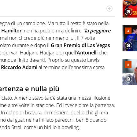
do si accendono i motori, lui sgasa, impenna, derapa. E
podio
egna di un campione. Ma tutto il resto è stato nella
o
Hamilton
non ha problemi a definire
“la peggiore
amai non ci crede più nemmeno lui. Il 7 volte
lato durante e dopo il
Gran Premio di Las Vegas
 dei vari Hadjar e Hadjar e di quell’
Antonelli
che
omunque finito davanti. Proprio su questo Lewis
a
Riccardo Adami
al termine dell’ennesima corsa
rtenza e nulla più
ciato. Almeno stavolta c’è stata una mezza illusione
 altre volte in stagione. Ed invece oltre la partenza,
n colpo di bravura, di mestiere, quello che gli era
ano dai guai, ne ha infilato parecchi, ben 8 quando
ndo Stroll come un birillo a bowling.