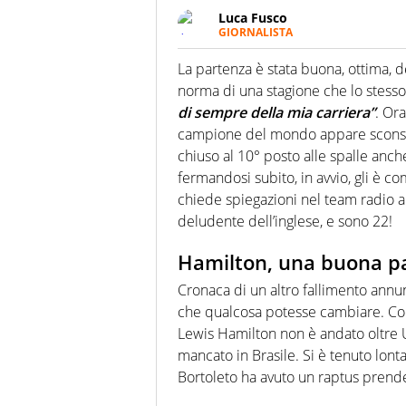
Luca Fusco
GIORNALISTA
Giornalista multimediale. Quan
spesso e volentieri finisce sul 
La partenza è stata buona, ottima, d
norma di una stagione che lo stess
di sempre della mia carriera”
. Or
campione del mondo appare sconso
chiuso al 10° posto alle spalle anche
fermandosi subito, in avvio, gli è c
chiede spiegazioni nel team radio 
deludente dell’inglese, e sono 22!
Hamilton, una buona pa
Cronaca di un altro fallimento annun
che qualcosa potesse cambiare. Come
Lewis Hamilton non è andato oltre U
mancato in Brasile. Si è tenuto lont
Bortoleto ha avuto un raptus prende