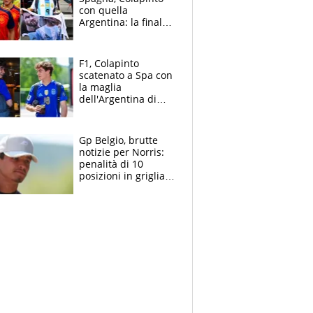
con quella
Argentina: la finale
Mondiale si gioca a
Spa e Alonso non
vede l'ora
F1, Colapinto
scatenato a Spa con
la maglia
dell'Argentina di
Messi punge la
Spagna: "Capiranno
le parolacce"
Gp Belgio, brutte
notizie per Norris:
penalità di 10
posizioni in griglia,
la scelta dolorosa
ma obbligata di
McLaren