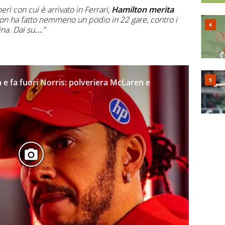
eri con cui è arrivato in Ferrari,
Hamilton merita
n ha fatto nemmeno un podio in 22 gare, contro i
ina. Dai su…”
ia e fa fuori Norris: polveriera McLaren e