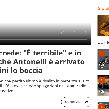
Gioie
ULTI
rede: "È terribile" e in
chè Antonelli è arrivato
ni lo boccia
 che partito ultimo è risalito in partenza al 12°
il 10°. Lewis chiede spiegazioni nel team radio
negativo
CONDIVIDI