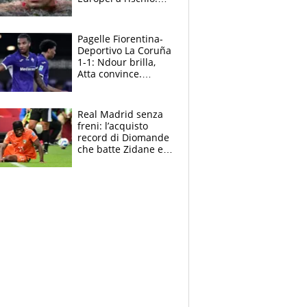
allenamenti fermi,
cosa succede
adesso
Pagelle Fiorentina-
Deportivo La Coruña
1-1: Ndour brilla,
Atta convince.
Pongracic rovina
tutto nel finale
Real Madrid senza
freni: l’acquisto
record di Diomande
che batte Zidane e
Ronaldo. Vinicius
rinnova: le cifre