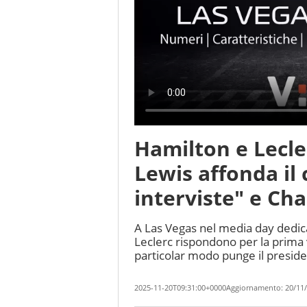
Hamilton e Lecle
Lewis affonda il
interviste" e Ch
A Las Vegas nel media day dedica
Leclerc rispondono per la prima vo
particolar modo punge il preside
2025-11-20T09:31:00+0000
Aggiornamento:
20/11/