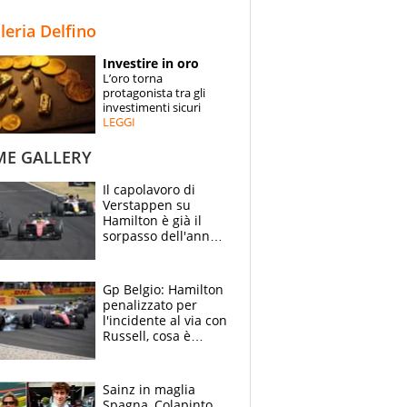
STORIE
lleria Delfino
SPECIALI
Investire in oro
L’oro torna
ESPERTI
protagonista tra gli
investimenti sicuri
LEGGI
CONTATTI
ME GALLERY
Il capolavoro di
Verstappen su
Hamilton è già il
sorpasso dell'anno:
che smacco Lewis,
come Abu Dhabi
2021
Gp Belgio: Hamilton
penalizzato per
l'incidente al via con
Russell, cosa è
successo. Mercedes
out, 5" a Lewis
Sainz in maglia
Spagna, Colapinto