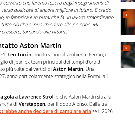
 convinto che faremo tesoro degli insegnamenti di
 verso qualcosa di ancora migliore in futuro. E credo
, in fabbrica e in pista, che fa un lavoro straordinario
 tutto ciò che si può chiedere alle persone. Mi
 crescere, tornando alla vittoria.”
ontatto Aston Martin
 F1,
Leo Turrini
, molto vicino all’ambiente Ferrari, il
figlio di Jean ex team principal dei tempi d’oro di
o più volte dai vertici di
Aston Martin
. Una
27, anno particolarmente strategico nella Formula 1
ia gola a Lawrence Stroll
e che Aston Martin sia alla
a anche di
Verstappen
, per il dopo Alonso. Dall’altra
otrebbe anche decidere di cambiare aria
se il 2026