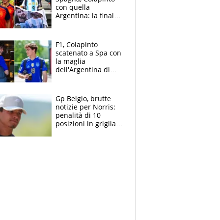
con quella
Argentina: la finale
Mondiale si gioca a
Spa e Alonso non
vede l'ora
F1, Colapinto
scatenato a Spa con
la maglia
dell'Argentina di
Messi punge la
Spagna: "Capiranno
le parolacce"
Gp Belgio, brutte
notizie per Norris:
penalità di 10
posizioni in griglia,
la scelta dolorosa
ma obbligata di
McLaren