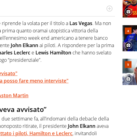
do si accendono i motori, lui sgasa, impenna, derapa. E
podio
iprende la volata per il titolo a
Las Vegas
. Ma non
 prima quanto oramai utopistica vittoria della
ia dell’ennesimo week end americano a tenere banco
dente
John Elkann
ai piloti. A rispondere per la prima
arles Leclerc
e
Lewis Hamilton
che hanno svelato
ogo “presidenziale”.
vvisato"
a posso fare meno interviste"
 Aston Martin
aveva avvisato”
 due settimane fa, all’indomani della debacle della
onoposto ritirate, il presidente
John Elkann
aveva
tato i piloti,
Hamilton
e
Leclerc
, invitandoli