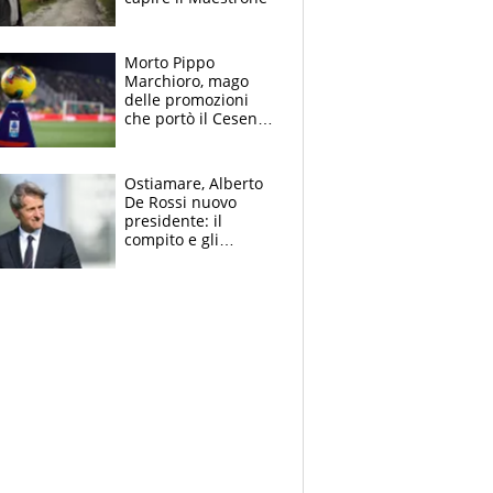
Morto Pippo
Marchioro, mago
delle promozioni
che portò il Cesena
in Europa e scoprì
per primo la classe
di Baresi
Ostiamare, Alberto
De Rossi nuovo
presidente: il
compito e gli
obiettivi ricevuti dal
figlio Daniele