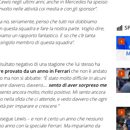
 Lewis negli ultimi anni, anche in Mercedes ha spesso
lto nelle attività coi media e con gli sponsor”.
a no, seriamente, penso che tutti noi dobbiamo
SP
n questa squadra e fare la nostra parte. Voglio dire,
iamo un rapporto fantastico. E so che c’è tanta
i singolo membro di questa squadra”.
risultato negativo di una stagione che lui stesso ha
e provato da un anno in Ferrari
che non è andato
ano ma non si abbatte:
“È stato molto difficile in alcuni
sere davvero, davvero…
sento di aver sorpreso me
 sento ancora molto, molto positivo. Mi sento ancora
 nella sfida che ci attende, e vedo davvero che ogni
ità per imparare e crescere.”
osegue Lewis –
e non è certo un anno che nessuno
mo anno con la speciale Ferrari. Ma impariamo da