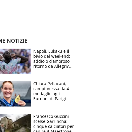
ME NOTIZIE
Napoli, Lukaku e il
bivio del weekend:
addio o clamoroso
ritorno da Allegri?
Gli scenari
Chiara Pellacani,
campionessa da 4
medaglie agli
Europei di Parigi
2026: papà
Giampaolo
giornalista, mamma
Francesco Guccini
Francesca
scelse Garrincha:
Insegnante e il
cinque calciatori per
fratello calciatore
capire il Maestrone