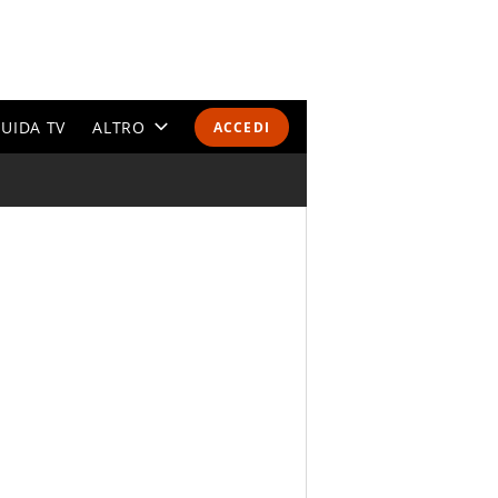
UIDA TV
ALTRO
ACCEDI
CALENDARI E CLASSIFICHE
ALTRI SPORT
MONDIALI 2026
OLIMPIADI
GOSSIP
LIFESTYLE