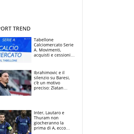
ORT TREND
Tabellone
Calciomercato Serie
A. Movimenti,
acquisti e cessioni:
estate 2026-27
Ibrahimovic e il
silenzio su Baresi,
c’è un motivo
preciso: Zlatan
segnato dalla
tragedia del fratello
e dalla morte di
Raiola
Inter, Lautaro e
Thuram non
giocheranno la
prima di A, ecco
perchè. Tutto sulle