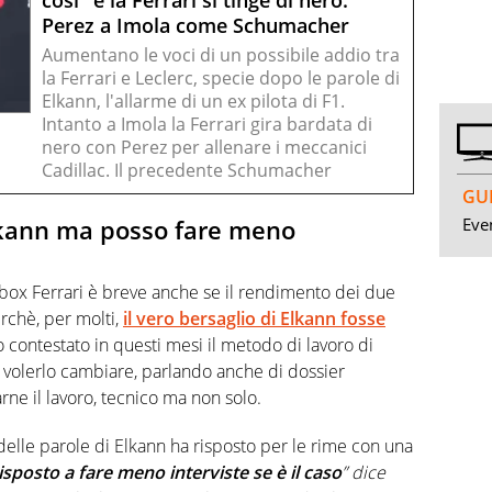
così" e la Ferrari si tinge di nero.
Perez a Imola come Schumacher
Aumentano le voci di un possibile addio tra
la Ferrari e Leclerc, specie dopo le parole di
Elkann, l'allarme di un ex pilota di F1.
Intanto a Imola la Ferrari gira bardata di
nero con Perez per allenare i meccanici
Cadillac. Il precedente Schumacher
GUI
Even
lkann ma posso fare meno
 box Ferrari è breve anche se il rendimento dei due
erchè, per molti,
il vero bersaglio di Elkann fosse
contestato in questi mesi il metodo di lavoro di
volerlo cambiare, parlando anche di dossier
rne il lavoro, tecnico ma non solo.
elle parole di Elkann ha risposto per le rime con una
posto a fare meno interviste se è il caso
” dice