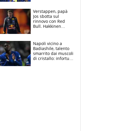
spalle di Pio
Esposito ma la
Verstappen, papà
garanzia è Stankovic
Jos sbotta sul
rinnovo con Red
Bull. Hakkinen
avverte McLaren:
“Prendere Max
sarebbe un rischio”
Napoli vicino a
Badiashile, talento
smarrito dai muscoli
di cristallo: infortuni
a raffica negli ultimi
3 anni