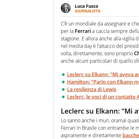
Luca Fusco
GIORNALISTA
Giornalista multimediale. Quan
spesso e volentieri finisce sul 
C’è un mondiale da assegnare e che r
per la
Ferrari
a caccia sempre della
stagione. E allora anche alla vigil
nel media day è l’attacco del presi
volta, direttamente, sono proprio
Ch
anche alcuni particolari di quello sf
Leclerc su Elkann: "Mi aveva a
Hamilton: "Parlo con Elkann m
La resilienza di Lewis
Leclerc, le voci di un contatto
Leclerc su Elkann: “Mi 
Lo sanno anche i muri, oramai quasi
Ferrari in Brasile con entrambe le m
aspramente e direttamente
bacchet