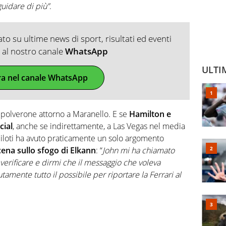
uidare di più”
.
o su ultime news di sport, risultati ed eventi
ti al nostro canale
WhatsApp
ULTI
ra nel canale WhatsApp
 polverone attorno a Maranello. E se
Hamilton e
cial
, anche se indirettamente, a Las Vegas nel media
iloti ha avuto praticamente un solo argomento
cena sullo sfogo di Elkann
: “
John mi ha chiamato
verificare e dirmi che il messaggio che voleva
tamente tutto il possibile per riportare la Ferrari al