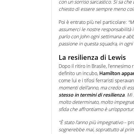
con un sorriso sarcastico. Si sa che
chiesto di essere sempre meno coinvo
Poi è entrato più nel particolare:
“M
assumerci le nostre responsabilità i
parlo con John ogni settimana e abb
passione in questa squadra, in ogn
La resilienza di Lewis
Dopo il ritiro in Brasile, l’ennesimo 
definito un incubo,
Hamilton appar
come lui e i tifosi ferraristi sperav
momenti dell’anno, ma credo di es
stesso in termini di resilienza
. Mi
molto determinato, molto impegnato
sfida che affrontiamo è un’opportun
“È stato l’anno più impegnativo
– pr
sognerebbe mai, soprattutto al pri