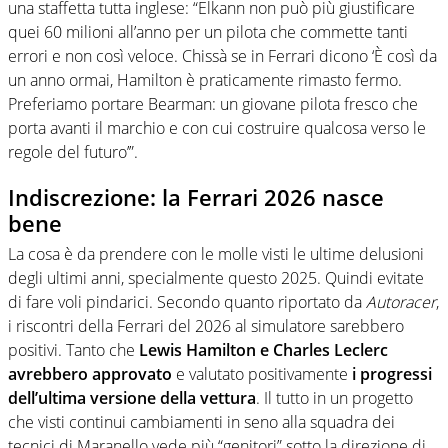
una staffetta tutta inglese: “Elkann non può più giustificare
quei 60 milioni all’anno per un pilota che commette tanti
errori e non così veloce. Chissà se in Ferrari dicono ‘È così da
un anno ormai, Hamilton è praticamente rimasto fermo.
Preferiamo portare Bearman: un giovane pilota fresco che
porta avanti il marchio e con cui costruire qualcosa verso le
regole del futuro’”.
Indiscrezione: la Ferrari 2026 nasce
bene
La cosa è da prendere con le molle visti le ultime delusioni
degli ultimi anni, specialmente questo 2025. Quindi evitate
di fare voli pindarici. Secondo quanto riportato da
Autoracer
,
i riscontri della Ferrari del 2026 al simulatore sarebbero
positivi. Tanto che
Lewis Hamilton e Charles Leclerc
avrebbero approvato
e valutato positivamente
i progressi
dell’ultima versione della vettura
. Il tutto in un progetto
che visti continui cambiamenti in seno alla squadra dei
tecnici di Maranello vede più “genitori” sotto la direzione di