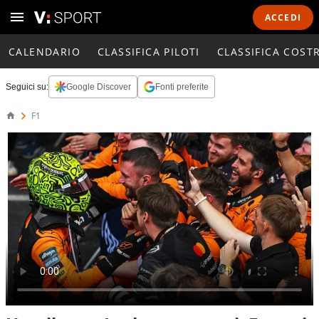
ACCEDI
CALENDARIO
CLASSIFICA PILOTI
CLASSIFICA COST
Seguici su:
Google Discover
Fonti preferite
F1