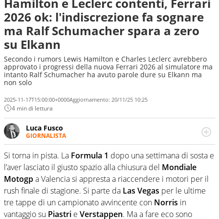
Hamilton e Leclerc contenti, Ferrari
2026 ok: l'indiscrezione fa sognare
ma Ralf Schumacher spara a zero
su Elkann
Secondo i rumors Lewis Hamilton e Charles Leclerc avrebbero
approvato i progressi della nuova Ferrari 2026 al simulatore ma
intanto Ralf Schumacher ha avuto parole dure su Elkann ma
non solo
2025-11-17T15:00:00+0000
Aggiornamento:
20/11/25 10:25
4 min di lettura
Luca Fusco
GIORNALISTA
Giornalista multimediale. Quando si accendono i motori,
lui sgasa, impenna, derapa. E spesso e volentieri finisce
Si torna in pista. La
Formula 1
dopo una settimana di sosta e
sul podio
l’aver lasciato il giusto spazio alla chiusura del
Mondiale
Motogp
a Valencia si appresta a riaccendere i motori per il
rush finale di stagione. Si parte da
Las Vegas
per le ultime
tre tappe di un campionato avvincente con
Norris
in
vantaggio su
Piastri
e
Verstappen
. Ma a fare eco sono