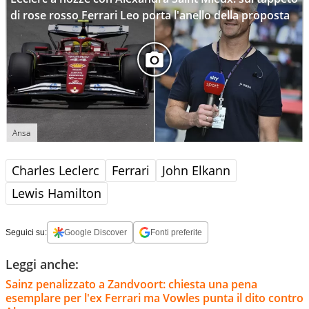
di rose rosso Ferrari Leo porta l'anello della proposta
Ansa
Charles Leclerc
Ferrari
John Elkann
Lewis Hamilton
Seguici su:
Google Discover
Fonti preferite
Leggi anche:
Sainz penalizzato a Zandvoort: chiesta una pena
esemplare per l'ex Ferrari ma Vowles punta il dito contro