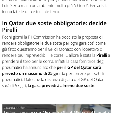
Loic Serra ma in un ambiente molto più “chiuso”. Ferraristi,
incrociate le dita e toccate ferro.
In Qatar due soste obbligatorie: decide
Pirelli
Pochi giorni la F1 Commission ha bocciato la proposta di
rendere obbligatorie le due soste per ogni gara così come
già fatto quest’anno per il GP di Monaco con l’obiettivo di
rendere più imprevedibili le corse. E allora è stata la
Pirelli
a
prendere il toro per le corna. Infatti la casa fornitrice degli
pneumatici ha annunciato che
per il GP del Qatar sarà
previsto un massimo di 25 giri
da percorrere per set di
pneumatici. Dato che la distanza di gara del GP del Qatar
sarà di 57 giri,
la gara prevedrà almeno due soste
.
Leclerc a nozze con Alexandra Saint Mleux: sul tappeto