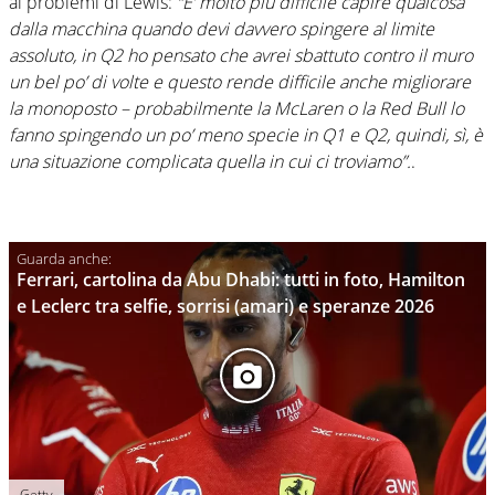
ai problemi di Lewis:
“E’ molto più difficile capire qualcosa
dalla macchina quando devi davvero spingere al limite
assoluto, in Q2 ho pensato che avrei sbattuto contro il muro
un bel po’ di volte e questo rende difficile anche migliorare
la monoposto – probabilmente la McLaren o la Red Bull lo
fanno spingendo un po’ meno specie in Q1 e Q2, quindi, sì, è
una situazione complicata quella in cui ci troviamo”.
.
Ferrari, cartolina da Abu Dhabi: tutti in foto, Hamilton
e Leclerc tra selfie, sorrisi (amari) e speranze 2026
Getty