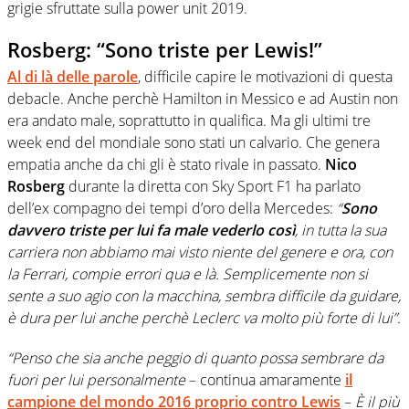
grigie sfruttate sulla power unit 2019.
Rosberg: “Sono triste per Lewis!”
Al di là delle parole
, difficile capire le motivazioni di questa
debacle. Anche perchè Hamilton in Messico e ad Austin non
era andato male, soprattutto in qualifica. Ma gli ultimi tre
week end del mondiale sono stati un calvario. Che genera
empatia anche da chi gli è stato rivale in passato.
Nico
Rosberg
durante la diretta con Sky Sport F1 ha parlato
dell’ex compagno dei tempi d’oro della Mercedes:
“
Sono
davvero triste per lui fa male vederlo così
, in tutta la sua
carriera non abbiamo mai visto niente del genere e ora, con
la Ferrari, compie errori qua e là. Semplicemente non si
sente a suo agio con la macchina, sembra difficile da guidare,
è dura per lui anche perchè Leclerc va molto più forte di lui”.
“Penso che sia anche peggio di quanto possa sembrare da
fuori per lui
personalmente
– continua amaramente
il
campione del mondo 2016 proprio contro Lewis
–
È il più