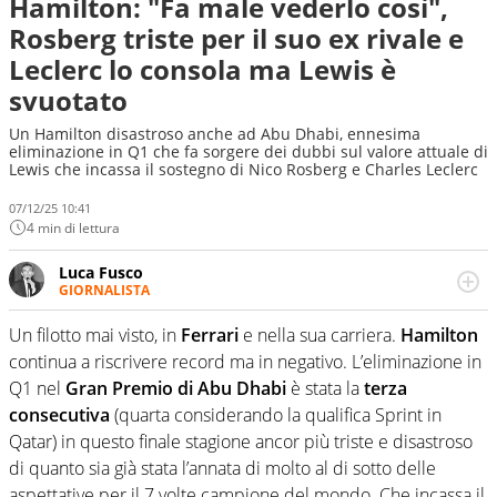
Hamilton: "Fa male vederlo così",
Rosberg triste per il suo ex rivale e
Leclerc lo consola ma Lewis è
svuotato
Un Hamilton disastroso anche ad Abu Dhabi, ennesima
eliminazione in Q1 che fa sorgere dei dubbi sul valore attuale di
Lewis che incassa il sostegno di Nico Rosberg e Charles Leclerc
07/12/25 10:41
4 min di lettura
Luca Fusco
GIORNALISTA
Giornalista multimediale. Quando si accendono i motori,
lui sgasa, impenna, derapa. E spesso e volentieri finisce
Un filotto mai visto, in
Ferrari
e nella sua carriera.
Hamilton
sul podio
continua a riscrivere record ma in negativo. L’eliminazione in
Q1 nel
Gran Premio di Abu Dhabi
è stata la
terza
consecutiva
(quarta considerando la qualifica Sprint in
Qatar) in questo finale stagione ancor più triste e disastroso
di quanto sia già stata l’annata di molto al di sotto delle
aspettative per il 7 volte campione del mondo. Che incassa il