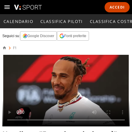
ACCEDI
CALENDARIO
CLASSIFICA PILOTI
CLASSIFICA COST
Seguici su:
Google Discover
Fonti preferite
F1