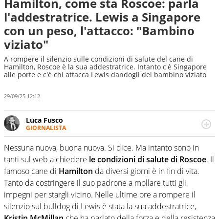
Hamilton, come sta Roscoe: parla
l'addestratrice. Lewis a Singapore
con un peso, l'attacco: "Bambino
viziato"
A rompere il silenzio sulle condizioni di salute del cane di
Hamilton, Roscoe è la sua addestratrice. Intanto c'è Singapore
alle porte e c'è chi attacca Lewis dandogli del bambino viziato
29/09/25 12:12
Luca Fusco
GIORNALISTA
Giornalista multimediale. Quando si accendono i motori,
lui sgasa, impenna, derapa. E spesso e volentieri finisce
Nessuna nuova, buona nuova. Si dice. Ma intanto sono in
sul podio
tanti sul web a chiedere
le condizioni di salute di Roscoe
. Il
famoso cane di
Hamilton
da diversi giorni è in fin di vita.
Tanto da costringere il suo padrone a mollare tutti gli
impegni per stargli vicino. Nelle ultime ore a rompere il
silenzio sul bulldog di Lewis è stata la sua addestratrice,
Kristin McMillan
che ha parlato della forza e della resistenza