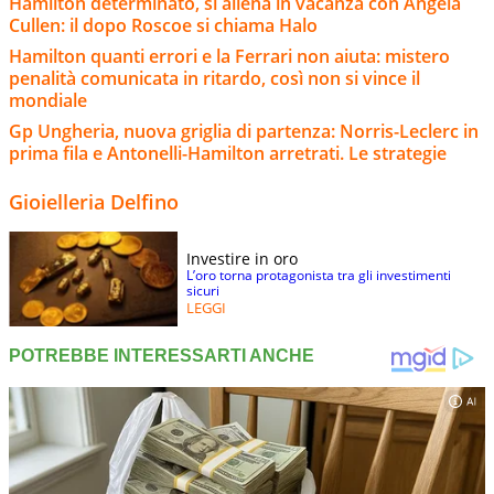
Hamilton determinato, si allena in vacanza con Angela
Cullen: il dopo Roscoe si chiama Halo
Hamilton quanti errori e la Ferrari non aiuta: mistero
penalità comunicata in ritardo, così non si vince il
mondiale
Gp Ungheria, nuova griglia di partenza: Norris-Leclerc in
prima fila e Antonelli-Hamilton arretrati. Le strategie
Gioielleria Delfino
Investire in oro
L’oro torna protagonista tra gli investimenti
sicuri
LEGGI