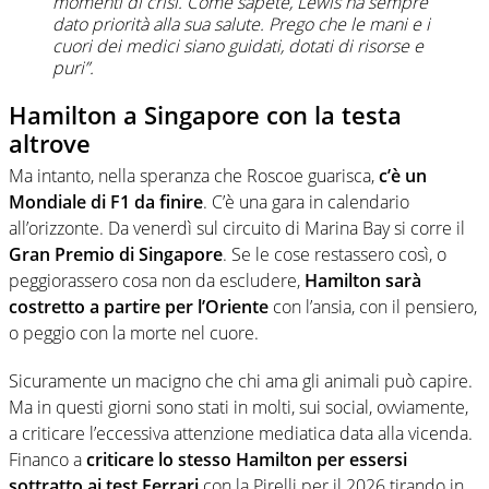
momenti di crisi. Come sapete, Lewis ha sempre
dato priorità alla sua salute. Prego che le mani e i
cuori dei medici siano guidati, dotati di risorse e
puri”.
Hamilton a Singapore con la testa
altrove
Ma intanto, nella speranza che Roscoe guarisca,
c’è un
Mondiale di F1 da finire
. C’è una gara in calendario
all’orizzonte. Da venerdì sul circuito di Marina Bay si corre il
Gran Premio di Singapore
. Se le cose restassero così, o
peggiorassero cosa non da escludere,
Hamilton sarà
costretto a partire per l’Oriente
con l’ansia, con il pensiero,
o peggio con la morte nel cuore.
Sicuramente un macigno che chi ama gli animali può capire.
Ma in questi giorni sono stati in molti, sui social, ovviamente,
a criticare l’eccessiva attenzione mediatica data alla vicenda.
Financo a
criticare lo stesso Hamilton per essersi
sottratto ai test Ferrari
con la Pirelli per il 2026 tirando in