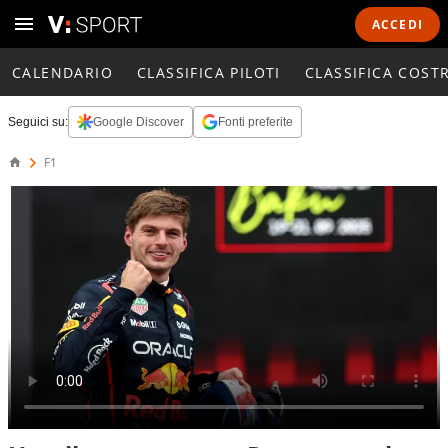
ACCEDI
CALENDARIO
CLASSIFICA PILOTI
CLASSIFICA COST
Seguici su:
Google Discover
Fonti preferite
F1