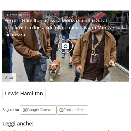
Ferrari, Hamilton arriva a Monza su una Ducati
tricolore tra due ali di folla: il mitico Ivano Monzani alla
sicurezza
Ansa
Lewis Hamilton
Seguici su:
Google Discover
Fonti preferite
Leggi anche: