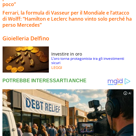
poco”
Ferrari, la formula di Vasseur per il Mondiale e l’attacco
di Wolff: “Hamilton e Leclerc hanno vinto solo perché ha
perso Mercedes”
Gioielleria Delfino
Investire in oro
L’oro torna protagonista tra gli investimenti
sicuri
LEGGI