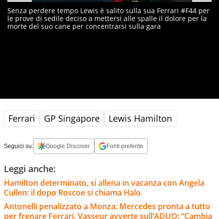
Senza perdere tempo Lewis è salito sulla sua Ferrari #F44 per
le prove di sedile deciso a mettersi alle spalle il dolore per la
morte del suo cane per concentrarsi sulla gara
Ferrari
GP Singapore
Lewis Hamilton
Seguici su:
Google Discover
Fonti preferite
Leggi anche:
Hamilton determinato, si allena in vacanza con Angela
Cullen: il dopo Roscoe si chiama Halo
Antonelli penalizzato a Monza: Mercedes pronta a tutto
per frenare Ferrari. Vasseur avverte sull’ADUO: “Cambia