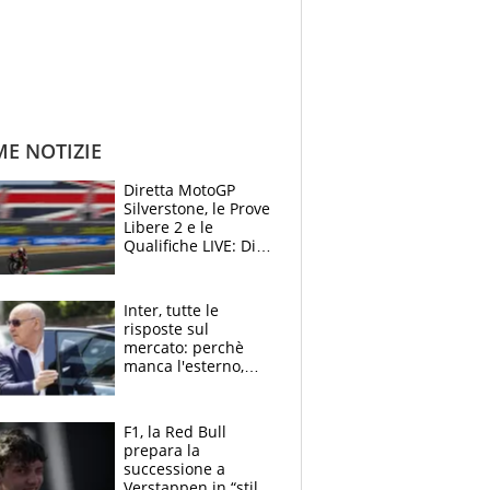
ME NOTIZIE
Diretta MotoGP
Silverstone, le Prove
Libere 2 e le
Qualifiche LIVE: Di
Giannantonio
risponde a
Bezzecchi
Inter, tutte le
risposte sul
mercato: perchè
manca l'esterno,
perchè Romero è
sfumato, quale è il
vero obiettivo di
F1, la Red Bull
Marotta
prepara la
successione a
Verstappen in “stile