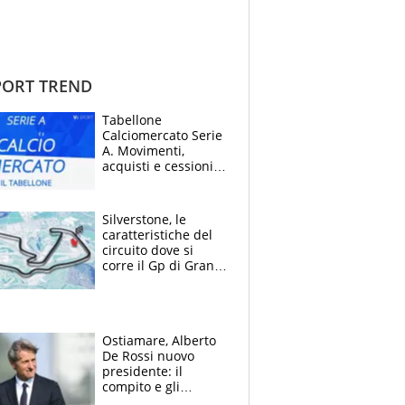
ORT TREND
Tabellone
Calciomercato Serie
A. Movimenti,
acquisti e cessioni:
estate 2026-27
Silverstone, le
caratteristiche del
circuito dove si
corre il Gp di Gran
Bretagna del
Motomondiale
Ostiamare, Alberto
De Rossi nuovo
presidente: il
compito e gli
obiettivi ricevuti dal