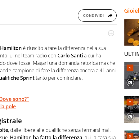
Gioie
CONDIVIDI
do si accendono i motori, lui sgasa, impenna, derapa. E
podio
 Hamilton
è riuscito a fare la differenza nella sua
ULTI
nto lui nel team radio con
Carlo Santi
a cui ha
uardo dove fosse. Magari una domanda retorica ma che
 grande campione di fare la differenza ancora a 41 anni
alifiche Sprint
tanto per cominciare.
 "Dove sono?"
la pole
istrale
olte
, dalle libere alle qualifiche senza fermarsi mai.
 sue,
Hamilton ha fatto la differenza
, qui, a casa sua,