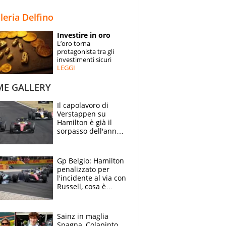
STORIE
lleria Delfino
SPECIALI
Investire in oro
L’oro torna
ESPERTI
protagonista tra gli
investimenti sicuri
LEGGI
CONTATTI
ME GALLERY
Il capolavoro di
Verstappen su
Hamilton è già il
sorpasso dell'anno:
che smacco Lewis,
come Abu Dhabi
2021
Gp Belgio: Hamilton
penalizzato per
l'incidente al via con
Russell, cosa è
successo. Mercedes
out, 5" a Lewis
Sainz in maglia
Spagna, Colapinto