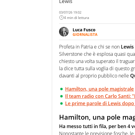
Lewis
03/07/26 19:02
4 min di lettura
Luca Fusco
GIORNALISTA
Giornalista multimediale. Quan
spesso e volentieri finisce sul 
Profeta in Patria e chi se non
Lewis
Silverstone che è esplosa quasi qua
chiesto una volta superato il trag
la dice tutta sulla voglia di questo
davanti al proprio pubblico nelle
Qu
Hamilton, una pole magistrale
Il team radio con Carlo Santi:
Le prime parole di Lewis dopo 
Hamilton, una pole mag
Ha messo tutti in fila, per ben 4 v
Nonostante le previsione fosche, le