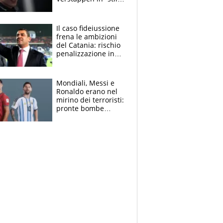
Antonelli”. Colapinto
derubato, che
attacco all’Italia
Il caso fideiussione
frena le ambizioni
del Catania: rischio
penalizzazione in
classifica, cosa
succede?
Mondiali, Messi e
Ronaldo erano nel
mirino dei terroristi:
pronte bombe
contro la Pulce