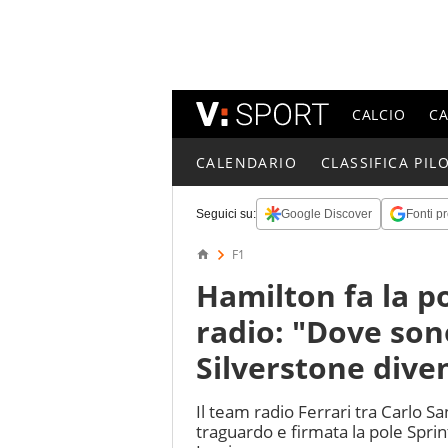
CALCIO
C
CALENDARIO
CLASSIFICA PILO
Seguici su:
Google Discover
Fonti pr
F1
Hamilton fa la p
radio: "Dove sono
Silverstone dive
Il team radio Ferrari tra Carlo S
traguardo e firmata la pole Sprin