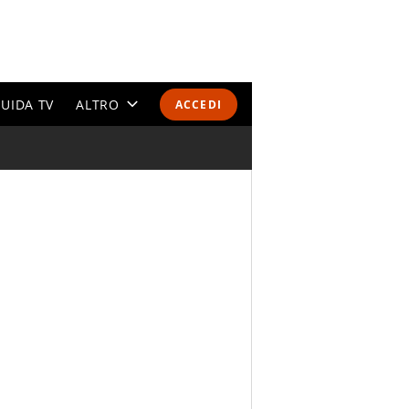
UIDA TV
ALTRO
ACCEDI
CALENDARI E CLASSIFICHE
ALTRI SPORT
MONDIALI 2026
OLIMPIADI
GOSSIP
LIFESTYLE