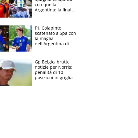
con quella
Argentina: la finale
Mondiale si gioca a
Spa e Alonso non
vede l'ora
F1, Colapinto
scatenato a Spa con
la maglia
dell'Argentina di
Messi punge la
Spagna: "Capiranno
le parolacce"
Gp Belgio, brutte
notizie per Norris:
penalità di 10
posizioni in griglia,
la scelta dolorosa
ma obbligata di
McLaren