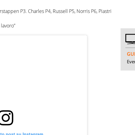
rstappen P3. Charles P4, Russell P5, Norris P6, Piastri
 lavoro”
GUI
Even
sto post su Instagram