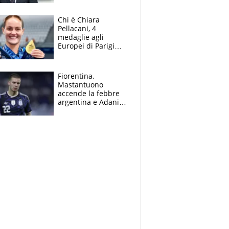
figlio Daniele
Chi è Chiara
Pellacani, 4
medaglie agli
Europei di Parigi
2026, papà
Giampaolo
giornalista, mamma
Fiorentina,
insegnante e il
Mastantuono
fratello calciatore
accende la febbre
argentina e Adani
impazzisce. Ma
Antognoni ‘rovina la
festa’ a Commisso