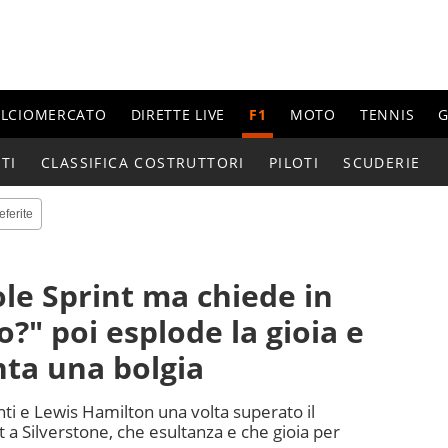
ALCIOMERCATO
DIRETTE LIVE
F1
MOTO
TENNIS
G
TI
CLASSIFICA COSTRUTTORI
PILOTI
SCUDERIE
eferite
ole Sprint ma chiede in
?" poi esplode la gioia e
nta una bolgia
anti e Lewis Hamilton una volta superato il
t a Silverstone, che esultanza e che gioia per