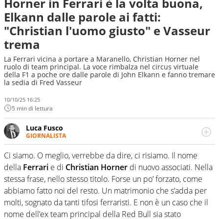
Horner in Ferrari è la volta buona,
Elkann dalle parole ai fatti:
"Christian l'uomo giusto" e Vasseur
trema
La Ferrari vicina a portare a Maranello, Christian Horner nel
ruolo di team principal. La voce rimbalza nel circus virtuale
della F1 a poche ore dalle parole di John Elkann e fanno tremare
la sedia di Fred Vasseur
10/10/25 16:25
5 min di lettura
Luca Fusco
GIORNALISTA
Giornalista multimediale. Quando si accendono i motori,
lui sgasa, impenna, derapa. E spesso e volentieri finisce
Ci siamo. O meglio, verrebbe da dire, ci risiamo. Il nome
sul podio
della
Ferrari
e di
Christian Horner
di nuovo associati. Nella
stessa frase, nello stesso titolo. Forse un po’ forzato, come
abbiamo fatto noi del resto. Un matrimonio che s’adda per
molti, sognato da tanti tifosi ferraristi. E non è un caso che il
nome dell’ex team principal della Red Bull sia stato