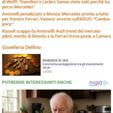
di Wolff: “Hamilton e Leclerc hanno vinto solo perché ha
perso Mercedes”
Antonelli penalizzato a Monza: Mercedes pronta a tutto
per frenare Ferrari. Vasseur avverte sull’ADUO: “Cambia
poco”
Russell scappa da Antonelli: Audi trend del mercato
piloti, merito di Binotto e la Ferrari trova posto a Camara
Gioielleria Delfino
Investire in oro
L’oro torna protagonista tra gli investimenti
sicuri
LEGGI