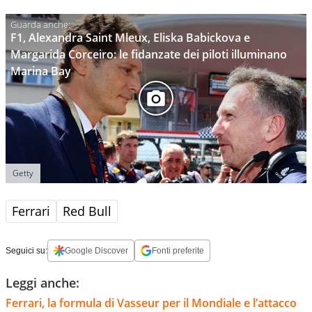
F1, Alexandra Saint Mleux, Eliska Babickova e
Margarida Corceiro: le fidanzate dei piloti illuminano
Marina Bay
Getty
Ferrari
Red Bull
Seguici su:
Google Discover
Fonti preferite
Leggi anche:
Ferrari, la formula di Vasseur per il Mondiale e l’attacco