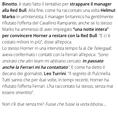
Binotto
, è stato fatto il tentativo per
strappare il manager
alla Red Bull
. Alla fine, come ha raccontato una volta
Helmut
Marko
in un’intervista, il manager britannico ha gentilmente
rifiutato l’offerta del Cavallino Rampante, anche se lo stesso
Marko ha ammesso di aver impiegato
“una notte intera”
per convincere Horner a restare con la Red Bull
. “E ci è
costato milioni in più”, disse all’epoca.
Lo stesso Horner in una intervista tempo fa al
De Telergaaf
,
aveva confermato i contatti con la Ferrari all’epoca:
“Sono
onorato che altri team mi abbiano cercato.
In passato
anche la Ferrari mi ha contattato
”.
E come ha detto il
decano dei giornalisti,
Leo Turrini
: “Il segreto di Pulcinella.
Tutti sanno che per due volte, in tempi recenti, Horner ha
rifiutato l’offerta Ferrari. L’ha raccontato lui stesso, senza mai
essere smentito”.
Non c’è due senza tre?
Fusse che fusse la vorta bbona…