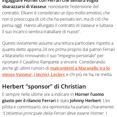
ingaggiare Horner con Ferrari che sembra voglia
sbarazzarsi di Vasseur
, nonostante l’estensione del
contratto. Elkann è considerato un tipo molto emotivo, che
non si preoccupa di ciò che ha pensato ieri, ma di ciò che
pensa oggi. Hanno allungato il contratto di Vasseur e tuttavia
il suo incarico sembra traballare di nuovo”.
Questo ovviamente assume una lettura particolare rispetto a
quanto detto appena 24 ore prima proprio dal patron Ferrari
a Maranello rinnovando il suo “impegno personale” per
riportare il Cavallino Rampante a vincere. Considerando
anche gli ultimi rumors di
malcontenti a Maranello tra lo
stesso Vasseur, i tecnici, Leclerc
e chi più ne ha, ne metta.
Herbert “sponsor” di Christian
E sempre nelle ultime ore a indicare in
Horner l’uomo
giusto per il rilancio Ferrari
è stato
Johnny Herbert
. L’ex
pilota e commissario, ora opinionista ha parlato chiaramente:
“L’obiettivo principale della Ferrari deve essere Horner. I