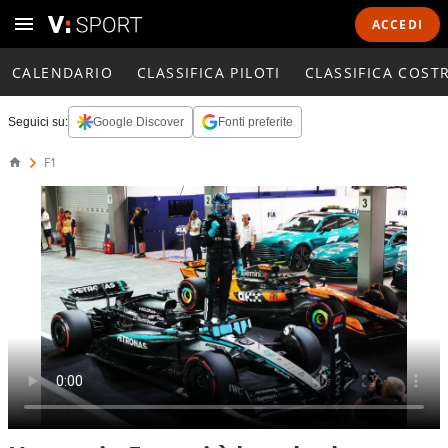
ACCEDI
CALENDARIO
CLASSIFICA PILOTI
CLASSIFICA COST
Seguici su:
Google Discover
Fonti preferite
F1