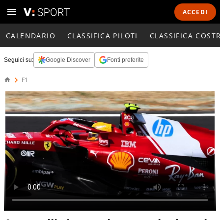
ACCEDI
CALENDARIO
CLASSIFICA PILOTI
CLASSIFICA COST
Seguici su:
Google Discover
Fonti preferite
F1