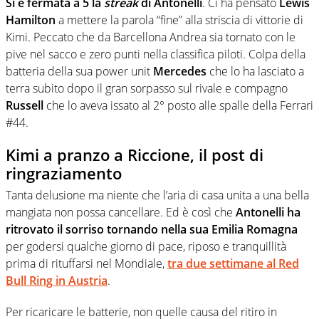
Si è fermata a 5 la
streak
di Antonelli
. Ci ha pensato
Lewis
Hamilton
a mettere la parola “fine” alla striscia di vittorie di
Kimi. Peccato che da Barcellona Andrea sia tornato con le
pive nel sacco e zero punti nella classifica piloti. Colpa della
batteria della sua power unit
Mercedes
che lo ha lasciato a
terra subito dopo il gran sorpasso sul rivale e compagno
Russell
che lo aveva issato al 2° posto alle spalle della Ferrari
#44.
Kimi a pranzo a Riccione, il post di
ringraziamento
Tanta delusione ma niente che l’aria di casa unita a una bella
mangiata non possa cancellare. Ed è così che
Antonelli ha
ritrovato il sorriso tornando nella sua Emilia Romagna
per godersi qualche giorno di pace, riposo e tranquillità
prima di rituffarsi nel Mondiale,
tra due settimane al Red
Bull Ring in Austria
.
Per ricaricare le batterie, non quelle causa del ritiro in