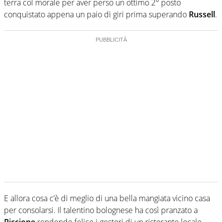
terra col morale per aver perso un ottimo 2° posto
conquistato appena un paio di giri prima superando
Russell
.
E allora cosa c’è di meglio di una bella mangiata vicino casa
per consolarsi. Il talentino bolognese ha così pranzato a
Riccione
rendendo felice i gestori di un ristorante locale.