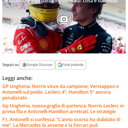
le qualifiche non passa inosservato: cosa è successo
Getty
Seguici su:
Google Discover
Fonti preferite
Leggi anche:
GP Ungheria: Norris vince da campione, Verstappen e
Antonelli sul podio. Leclerc 4°, Hamilton 5° ancora
penalizzato
Gp Ungheria, nuova griglia di partenza: Norris-Leclerc in
prima fila e Antonelli-Hamilton arretrati. Le strategie
F1, Antonelli si confessa: “L’anno scorso ho dubitato di
me”. La Mercedes lo avverte e la Ferrari può