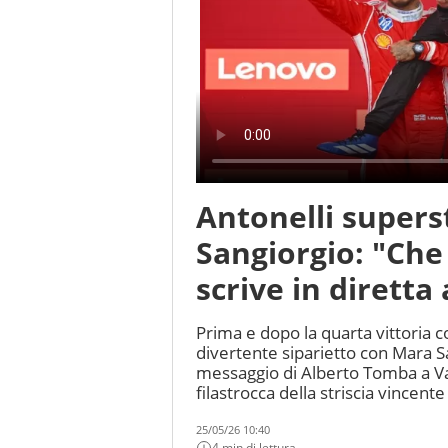
Antonelli superst
Sangiorgio: "Che
scrive in diretta
Prima e dopo la quarta vittoria c
divertente siparietto con Mara Sa
messaggio di Alberto Tomba a Van
filastrocca della striscia vincente
25/05/26 10:40
4 min di lettura