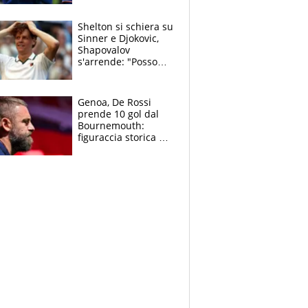
3 anni
Shelton si schiera su
Sinner e Djokovic,
Shapovalov
s'arrende: "Posso
battere tutti tranne
Jannik e Alcaraz"
Genoa, De Rossi
prende 10 gol dal
Bournemouth:
figuraccia storica ed
è allarme per il
mercato di Lopez