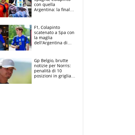
con quella
Argentina: la finale
Mondiale si gioca a
Spa e Alonso non
vede l'ora
F1, Colapinto
scatenato a Spa con
la maglia
dell'Argentina di
Messi punge la
Spagna: "Capiranno
le parolacce"
Gp Belgio, brutte
notizie per Norris:
penalità di 10
posizioni in griglia,
la scelta dolorosa
ma obbligata di
McLaren