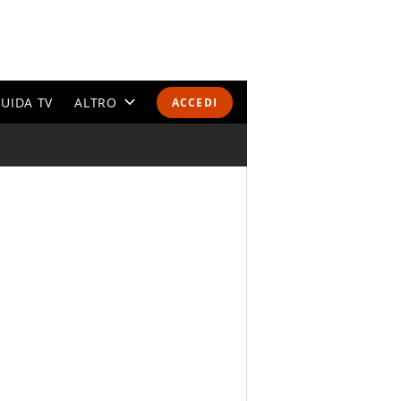
UIDA TV
ALTRO
ACCEDI
CALENDARI E CLASSIFICHE
ALTRI SPORT
MONDIALI 2026
OLIMPIADI
GOSSIP
LIFESTYLE