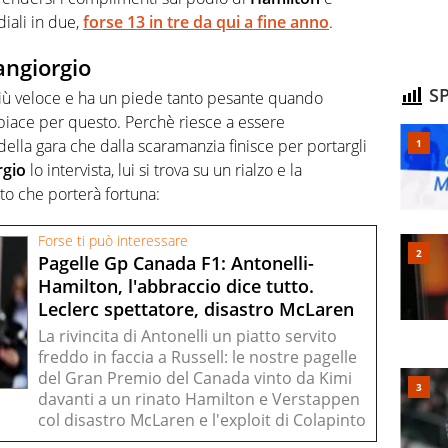
iali in due,
forse 13 in tre da qui a fine anno
.
angiorgio
SP
più veloce e ha un piede tanto pesante quando
 piace per questo. Perchè riesce a essere
della gara che dalla scaramanzia finisce per portargli
rgio
lo intervista, lui si trova su un rialzo e la
etto che porterà fortuna:
Forse ti può interessare
Pagelle Gp Canada F1: Antonelli-
Hamilton, l'abbraccio dice tutto.
Leclerc spettatore, disastro McLaren
La rivincita di Antonelli un piatto servito
freddo in faccia a Russell: le nostre pagelle
del Gran Premio del Canada vinto da Kimi
davanti a un rinato Hamilton e Verstappen
col disastro McLaren e l'exploit di Colapinto