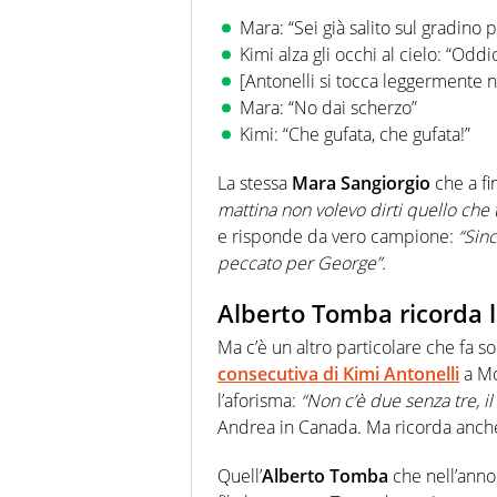
Mara: “Sei già salito sul gradino
Kimi alza gli occhi al cielo: “Oddi
[Antonelli si tocca leggermente 
Mara: “No dai scherzo”
Kimi: “Che gufata, che gufata!”
La stessa
Mara Sangiorgio
che a fi
mattina non volevo dirti quello che t
e risponde da vero campione:
“Sin
peccato per George”.
Alberto Tomba ricorda la
Ma c’è un altro particolare che fa s
consecutiva di
Kimi Antonelli
a Mo
l’aforisma:
“Non c’è due senza tre, il
Andrea in Canada. Ma ricorda anche c
Quell’
Alberto Tomba
che nell’anno