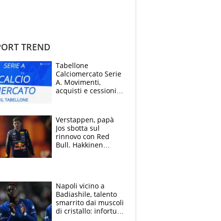
ORT TREND
Tabellone
Calciomercato Serie
A. Movimenti,
acquisti e cessioni:
estate 2026-27
Verstappen, papà
Jos sbotta sul
rinnovo con Red
Bull. Hakkinen
avverte McLaren:
“Prendere Max
sarebbe un rischio”
Napoli vicino a
Badiashile, talento
smarrito dai muscoli
di cristallo: infortuni
a raffica negli ultimi