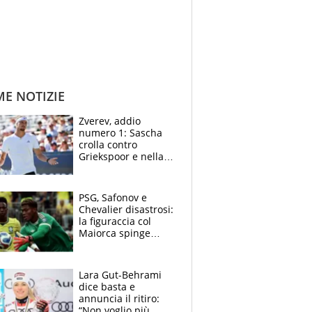
ME NOTIZIE
Zverev, addio
numero 1: Sascha
crolla contro
Griekspoor e nella
sfida a due con
Sinner si conferma
terzo. Quanti malori
PSG, Safonov e
a Montreal
Chevalier disastrosi:
la figuraccia col
Maiorca spinge
Suzuki da Luis
Enrique, Juve a
rischio beffa
Lara Gut-Behrami
dice basta e
annuncia il ritiro:
“Non voglio più