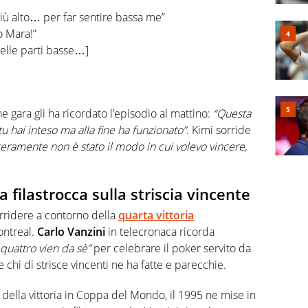
 più alto… per far sentire bassa me”
o Mara!”
nelle parti basse…]
ne gara gli ha ricordato l’episodio al mattino:
“Questa
u hai inteso ma alla fine ha funzionato”
. Kimi sorride
ceramente non è stato il modo in cui volevo vincere,
 filastrocca sulla striscia vincente
orridere a contorno della
quarta vittoria
ntreal.
Carlo Vanzini
in telecronaca ricorda
 quattro vien da sè”
per celebrare il poker servito da
hi di strisce vincenti ne ha fatte e parecchie.
 della vittoria in Coppa del Mondo, il 1995 ne mise in