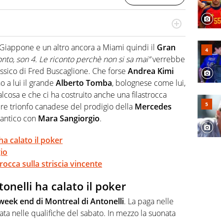
do si accendono i motori, lui sgasa, impenna, derapa. E
podio
n Giappone e un altro ancora a Miami quindi il
Gran
conto, son 4. Le riconto perchè non si sa mai”
verrebbe
sico di Fred Buscaglione. Che forse
Andrea Kimi
o a lui il grande
Alberto Tomba
, bolognese come lui,
alcosa e che ci ha costruito anche una filastrocca
pre trionfo canadese del prodigio della
Mercedes
mantico con
Mara Sangiorgio
.
a calato il poker
gio
rocca sulla striscia vincente
onelli ha calato il poker
week end di Montreal di Antonelli
. La paga nelle
sata nelle qualifiche del sabato. In mezzo la suonata