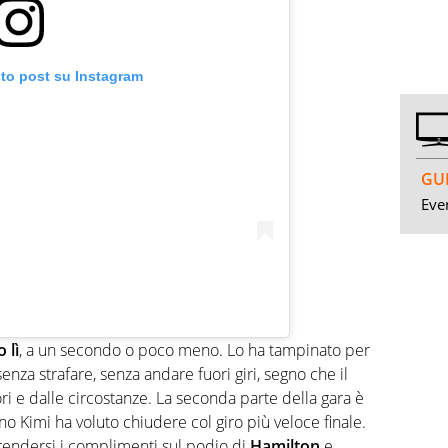
sto post su Instagram
GUI
Even
 lì
, a un secondo o poco meno. Lo ha tampinato per
a senza strafare, senza andare fuori giri, segno che il
ori e dalle circostanze. La seconda parte della gara è
o Kimi ha voluto chiudere col giro più veloce finale.
prendersi i complimenti sul podio di
Hamilton
e