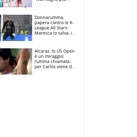
gareggiare”. Visita
decisiva per
Brignone
Donnarumma,
papera contro le K-
League All Stars:
Maresca lo salva, i
tifosi del City lo
attaccano
Alcaraz, lo US Open
è un miraggio:
l’ultima chiamata
per Carlos viene da
New York e
potrebbe
coinvolgere Serena
Williams