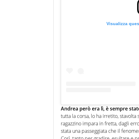
Visualizza que
Andrea però era lì, è sempre stato
tutta la corsa, lo ha irretito, stavolt
ragazzino impara in fretta, dagli err
stata una passeggiata che il fenomen
Così, tanto per gradire, esultare e 