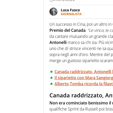
Luca Fusco
GIORNALISTA
Giornalista multimediale. Quan
spesso e volentieri finisce sul 
Un successo in Cina, poi un altro i
Premio del Canada
.
“Le vinco, le 
da cantare mutuando un grande clas
Antonelli
manco sa chi sia. Più vicin
uno che di strisce vincenti ne sa qu
sopra negli anni d’oro. Mentre del 
merge un gustoso siparietto scara
Canada raddrizzato, Antonelli h
Il siparietto con Mara Sangior
Alberto Tomba ricorda la filast
Canada raddrizzato, Ant
Non era cominciato benissimo il 
qualifiche Sprint da Russell poi bis