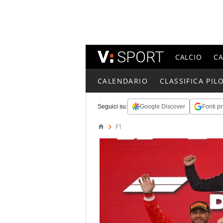
CALCIO
C
CALENDARIO
CLASSIFICA PILO
Seguici su:
Google Discover
Fonti pr
F1