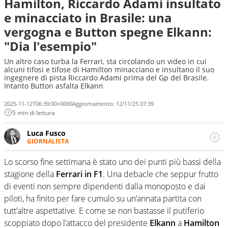
Hamilton, Riccardo Adami insultato
e minacciato in Brasile: una
vergogna e Button spegne Elkann:
"Dia l'esempio"
Un altro caso turba la Ferrari, sta circolando un video in cui
alcuni tifosi e tifose di Hamilton minacciano e insultano il suo
ingegnere di pista Riccardo Adami prima del Gp del Brasile.
Intanto Button asfalta Elkann
2025-11-12T06:39:00+0000
Aggiornamento:
12/11/25 07:39
5 min di lettura
Luca Fusco
GIORNALISTA
Giornalista multimediale. Quando si accendono i motori,
lui sgasa, impenna, derapa. E spesso e volentieri finisce
Lo scorso fine settimana è stato uno dei punti più bassi della
sul podio
stagione della
Ferrari in F1
. Una debacle che seppur frutto
di eventi non sempre dipendenti dalla monoposto e dai
piloti, ha finito per fare cumulo su un’annata partita con
tutt’altre aspettative. E come se non bastasse il putiferio
scoppiato dopo l’attacco del presidente
Elkann
a
Hamilton