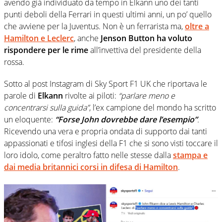
avendo già individuato da tempo in Elkann uno dei tanti
punti deboli della Ferrari in questi ultimi anni, un po’ quello
che avviene per la Juventus. Non è un ferrarista ma,
oltre a
Hamilton e Leclerc
, anche
Jenson Button ha voluto
rispondere per le rime
all’invettiva del presidente della
rossa.
Sotto al post Instagram di Sky Sport F1 UK che riportava le
parole di
Elkann
rivolte ai piloti:
“parlare meno e
concentrarsi sulla guida”
, l’ex campione del mondo ha scritto
un eloquente:
“Forse John dovrebbe dare l’esempio”
.
Ricevendo una vera e propria ondata di supporto dai tanti
appassionati e tifosi inglesi della F1 che si sono visti toccare il
loro idolo, come peraltro fatto nelle stesse dalla
stampa e
dai media britannici corsi in difesa di Hamilton
.