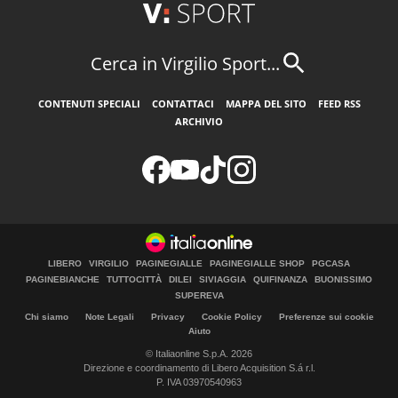
Cerca in Virgilio Sport...
CONTENUTI SPECIALI
CONTATTACI
MAPPA DEL SITO
FEED RSS
ARCHIVIO
LIBERO
VIRGILIO
PAGINEGIALLE
PAGINEGIALLE SHOP
PGCASA
PAGINEBIANCHE
TUTTOCITTÀ
DILEI
SIVIAGGIA
QUIFINANZA
BUONISSIMO
SUPEREVA
Chi siamo
Note Legali
Privacy
Cookie Policy
Preferenze sui cookie
Aiuto
© Italiaonline S.p.A. 2026
Direzione e coordinamento di Libero Acquisition S.á r.l.
P. IVA 03970540963