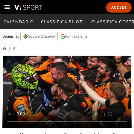
ACCEDI
CALENDARIO
CLASSIFICA PILOTI
CLASSIFICA COST
Seguici su:
Google Discover
Fonti preferite
F1