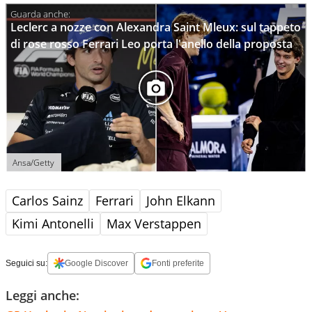
Leclerc a nozze con Alexandra Saint Mleux: sul tappeto
di rose rosso Ferrari Leo porta l'anello della proposta
Ansa/Getty
Carlos Sainz
Ferrari
John Elkann
Kimi Antonelli
Max Verstappen
Seguici su:
Google Discover
Fonti preferite
Leggi anche: