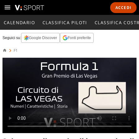
ACCEDI
CALENDARIO
CLASSIFICA PILOTI
CLASSIFICA COST
Seguici su:
Google Discover
Fonti preferite
F1