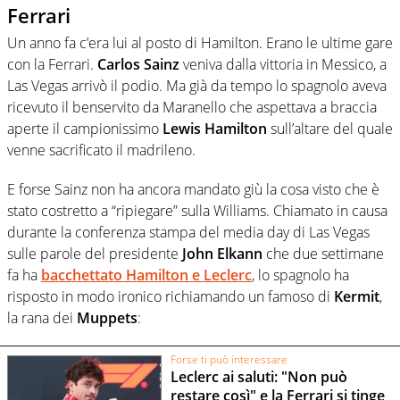
Ferrari
Un anno fa c’era lui al posto di Hamilton. Erano le ultime gare
con la Ferrari.
Carlos Sainz
veniva dalla vittoria in Messico, a
Las Vegas arrivò il podio. Ma già da tempo lo spagnolo aveva
ricevuto il benservito da Maranello che aspettava a braccia
aperte il campionissimo
Lewis Hamilton
sull’altare del quale
venne sacrificato il madrileno.
E forse Sainz non ha ancora mandato giù la cosa visto che è
stato costretto a “ripiegare” sulla Williams. Chiamato in causa
durante la conferenza stampa del media day di Las Vegas
sulle parole del presidente
John Elkann
che due settimane
fa ha
bacchettato
Hamilton
e
Leclerc
, lo spagnolo ha
risposto in modo ironico richiamando un famoso di
Kermit
,
la rana dei
Muppets
:
Forse ti può interessare
Leclerc ai saluti: "Non può
restare così" e la Ferrari si tinge