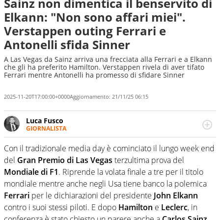
Sainz non dimentica il benservito di
Elkann: "Non sono affari miei".
Verstappen outing Ferrari e
Antonelli sfida Sinner
A Las Vegas da Sainz arriva una frecciata alla Ferrari e a Elkann
che gli ha preferito Hamilton. Verstappen rivela di aver tifato
Ferrari mentre Antonelli ha promesso di sfidare Sinner
2025-11-20T17:00:00+0000
Aggiornamento:
21/11/25 06:15
Luca Fusco
GIORNALISTA
Giornalista multimediale. Quando si accendono i motori,
lui sgasa, impenna, derapa. E spesso e volentieri finisce
Con il tradizionale media day è cominciato il lungo week end
sul podio
del
Gran Premio di Las Vegas
terzultima prova del
Mondiale di F1
. Riprende la volata finale a tre per il titolo
mondiale mentre anche negli Usa tiene banco la polemica
Ferrari
per le dichiarazioni del presidente
John Elkann
contro i suoi stessi piloti. E dopo
Hamilton
e
Leclerc
, in
conferenza è stato chiesto un parere anche a
Carlos Sainz