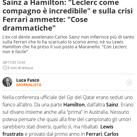
Sainz a Hamilton: "Leclerc come
compagno è incredibile" e sulla crisi
Ferrari ammette: "Cose
drammatiche"
L'ex col dente avvelenato Carlos Sainz non infierisce più di tanto
sulla Ferrari che lo ha scaricato lo scorso anno, nè su Lewis
Hamilton che ha preso il suo posto a Maranello: "Con Leclerc
non è facile"
28/11/25 12:43
3 min di lettura
Luca Fusco
GIORNALISTA
Giornalista multimediale. Quando si accendono i motori,
lui sgasa, impenna, derapa. E spesso e volentieri finisce
Nella conferenza ufficiale del Gp del Qatar erano seduti uno
sul podio
fianco all’altro. Da una parte
Hamilton
, dall’altra
Sainz
. Erano
sul divano insieme anche alla “prima” in Australia. Nessuno
poteva pensare che quasi alla fine del campionato gli umori
sarebbero stati diversi, quello sì, ma ribaltati.
Lewis
frustrato
e provato dal primo anno in
Ferrari
,
Carlos