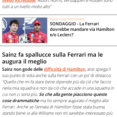
livello incredibile
; Albon, Norris, Verstappen e Russell sono
tutti a un livello molto alto”
Forse ti può interessare
SONDAGGIO - La Ferrari
dovrebbe mandare via Hamilton
e/o Leclerc?
Sainz fa spallucce sulla Ferrari ma le
augura il meglio
Sainz non gode delle
difficoltà di Hamilton
, anzi spiega il
suo punto di vista anche sulla Ferrari con un po’ di distacco:
“Quello che mi fa stare bene dipende più da ciò che faccio
nella mia squadra e non da ciò che accade in una squadra in
cui non ci sono più.
So che alla gente piacciono queste
cose drammatiche
ma ho sempre augurato il meglio alla
Ferrari. Anche se l’annata di Hamilton fosse stata buona,
stando bene io alla Williams non mi sarebbe interessato più