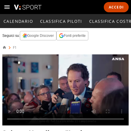
ACCEDI
CALENDARIO
CLASSIFICA PILOTI
CLASSIFICA COST
Seguici su:
Google Discover
Fonti preferite
F1