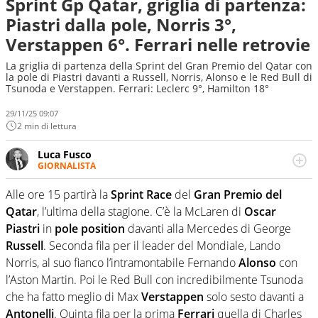
Sprint Gp Qatar, griglia di partenza:
Piastri dalla pole, Norris 3°,
Verstappen 6°. Ferrari nelle retrovie
La griglia di partenza della Sprint del Gran Premio del Qatar con
la pole di Piastri davanti a Russell, Norris, Alonso e le Red Bull di
Tsunoda e Verstappen. Ferrari: Leclerc 9°, Hamilton 18°
29/11/25 09:07
2 min di lettura
Luca Fusco
GIORNALISTA
Giornalista multimediale. Quando si accendono i motori,
lui sgasa, impenna, derapa. E spesso e volentieri finisce
Alle ore 15 partirà la
Sprint Race
del
Gran Premio del
sul podio
Qatar
, l’ultima della stagione. C’è la McLaren di
Oscar
Piastri
in
pole position
davanti alla Mercedes di George
Russell
. Seconda fila per il leader del Mondiale, Lando
Norris, al suo fianco l’intramontabile Fernando
Alonso
con
l’Aston Martin. Poi le Red Bull con incredibilmente Tsunoda
che ha fatto meglio di Max
Verstappen
solo sesto davanti a
Antonelli
. Quinta fila per la prima
Ferrari
quella di Charles