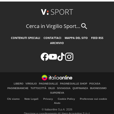
Cerca in Virgilio Sport...
CONTENUTI SPECIALI
CONTATTACI
MAPPA DEL SITO
FEED RSS
ARCHIVIO
LIBERO
VIRGILIO
PAGINEGIALLE
PAGINEGIALLE SHOP
PGCASA
PAGINEBIANCHE
TUTTOCITTÀ
DILEI
SIVIAGGIA
QUIFINANZA
BUONISSIMO
SUPEREVA
Chi siamo
Note Legali
Privacy
Cookie Policy
Preferenze sui cookie
Aiuto
© Italiaonline S.p.A. 2026
Direzione e coordinamento di Libero Acquisition S.á r.l.