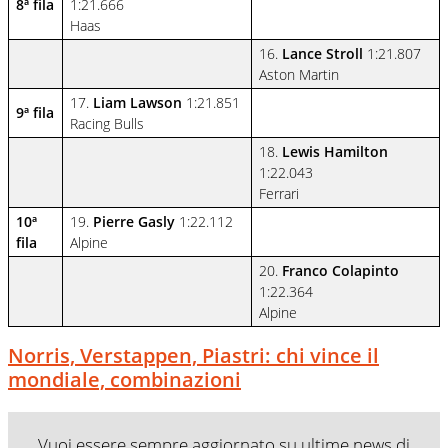
8ª fila
1:21.666
Haas
16.
Lance Stroll
1:21.807
Aston Martin
17.
Liam Lawson
1:21.851
9ª fila
Racing Bulls
18.
Lewis Hamilton
1:22.043
Ferrari
10ª
19.
Pierre Gasly
1:22.112
fila
Alpine
20.
Franco Colapinto
1:22.364
Alpine
Norris, Verstappen, Piastri: chi vince il
mondiale, combinazioni
Vuoi essere sempre aggiornato su ultime news di