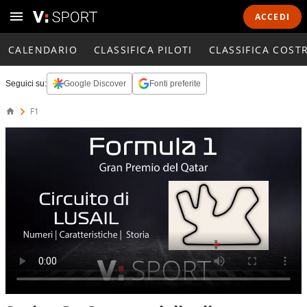
ACCEDI
CALENDARIO
CLASSIFICA PILOTI
CLASSIFICA COST
Seguici su:
Google Discover
Fonti preferite
F1