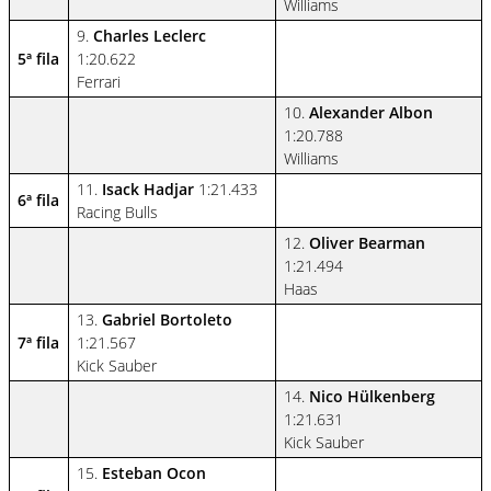
Williams
9.
Charles Leclerc
5ª fila
1:20.622
Ferrari
10.
Alexander Albon
1:20.788
Williams
11.
Isack Hadjar
1:21.433
6ª fila
Racing Bulls
12.
Oliver Bearman
1:21.494
Haas
13.
Gabriel Bortoleto
7ª fila
1:21.567
Kick Sauber
14.
Nico Hülkenberg
1:21.631
Kick Sauber
15.
Esteban Ocon