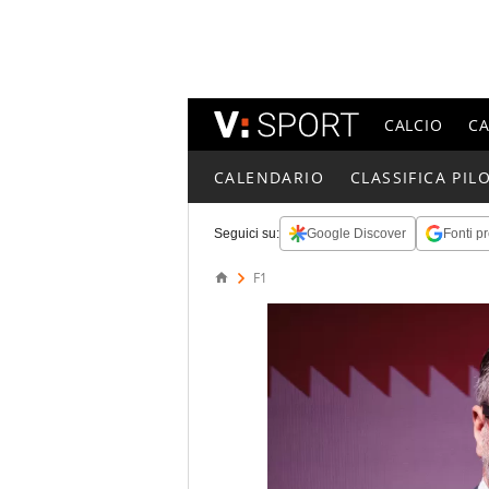
CALCIO
C
CALENDARIO
CLASSIFICA PILO
Seguici su:
Google Discover
Fonti pr
F1