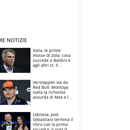
ME NOTIZIE
Italia, le prime
mosse di Zola: cosa
succede a Baldini e
agli altri ct. Il
Borussia tenta un
altro sgarbo agli
azzurri
Verstappen via da
Red Bull: Montoya
svela la richiesta
assurda di Max e lo
avverte: “Sicuro
Mercedes e
McLaren siano
Udinese, Josè
meglio?”
Sebastiani termina il
ritiro con la prima
squadra: il post del