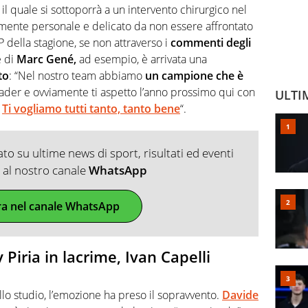
r il quale si sottoporrà a un intervento chirurgico nel
ente personale e delicato da non essere affrontato
P della stagione, se non attraverso i
commenti degli
e di
Marc Gené,
ad esempio, è arrivata una
to
: “Nel nostro team abbiamo
un campione che è
eader e ovviamente ti aspetto l’anno prossimo qui con
ULTI
.
Ti vogliamo tutti tanto, tanto bene
“.
o su ultime news di sport, risultati ed eventi
ti al nostro canale
WhatsApp
ra nel canale WhatsApp
 Piria in lacrime, Ivan Capelli
lo studio, l’emozione ha preso il sopravvento.
Davide