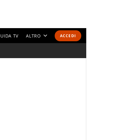
UIDA TV
ALTRO
ACCEDI
CALENDARI E CLASSIFICHE
ALTRI SPORT
MONDIALI 2026
OLIMPIADI
GOSSIP
LIFESTYLE