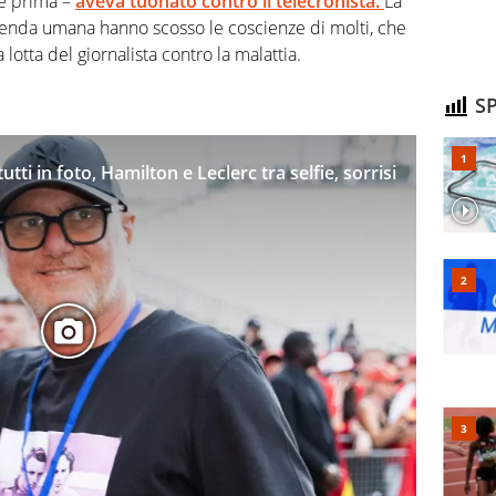
e prima –
aveva tuonato contro il telecronista.
La
icenda umana hanno scosso le coscienze di molti, che
otta del giornalista contro la malattia.
SP
utti in foto, Hamilton e Leclerc tra selfie, sorrisi