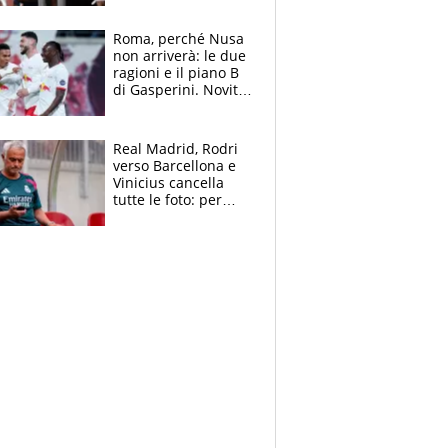
sui 100 metri
Roma, perché Nusa
non arriverà: le due
ragioni e il piano B
di Gasperini. Novità
su Pellegrini e
Cacciamani
Real Madrid, Rodri
verso Barcellona e
Vinicius cancella
tutte le foto: per
Mourinho due grane
da risolvere