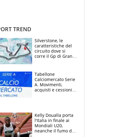
ORT TREND
Silverstone, le
caratteristiche del
circuito dove si
corre il Gp di Gran
Bretagna del
Motomondiale
Tabellone
Calciomercato Serie
A. Movimenti,
acquisti e cessioni:
estate 2026-27
Kelly Doualla porta
l'Italia in finale ai
Mondiali U20,
neanche il fumo di
un incendio la frena