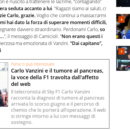
non è riuscito a trattenere le lacrime, “contagiando”
 era seduta accanto a lui
. “Ragazzi siamo ai saluti, ci
zie Carlo, grazie.
Voglio che continui a massacrarmi
mi hai dato la forza di superare momenti difficili,
nsegnante davvero straordinario. Perdonami Carlo,
so
a…
“, il messaggio di Camicioli. “
Non erano questi i
scherzosa ma emozionata di Vanzini.
“Dai capitano”,
i
.
Forse ti può interessare
Carlo Vanzini e il tumore al pancreas,
la voce della F1 travolta dall'affetto
del web
Il telecronista di Sky F1 Carlo Vanzini
racconta la diagnosi di tumore al pancreas
arrivata lo scorso giugno e il percorso di
chemio che lo porterà all’operazione. Il web
si stringe intorno a lui con messaggi di
sostegno.