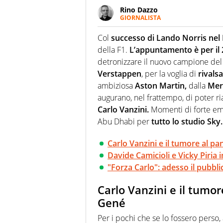
Rino Dazzo
GIORNALISTA
Se mai ci fosse modo di traslare
farebbe parte. Non si perde un
Col
successo di Lando Norris nel 
curve
della F1.
L’appuntamento è per il 
detronizzare il nuovo campione del 
Verstappen
, per la voglia di
rivalsa
ambiziosa
Aston Martin,
dalla
Mer
augurano, nel frattempo, di poter r
Carlo Vanzini.
Momenti di forte em
Abu Dhabi per
tutto lo studio Sky.
Carlo Vanzini e il tumore al pa
Davide Camicioli e Vicky Piria 
"Forza Carlo": adesso il pubblic
Carlo Vanzini e il tumor
Gené
Per i pochi che se lo fossero perso, 