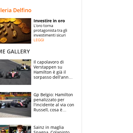
STORIE
lleria Delfino
SPECIALI
Investire in oro
L’oro torna
ESPERTI
protagonista tra gli
investimenti sicuri
LEGGI
CONTATTI
ME GALLERY
Il capolavoro di
Verstappen su
Hamilton è già il
sorpasso dell'anno:
che smacco Lewis,
come Abu Dhabi
2021
Gp Belgio: Hamilton
penalizzato per
l'incidente al via con
Russell, cosa è
successo. Mercedes
out, 5" a Lewis
Sainz in maglia
Spagna, Colapinto