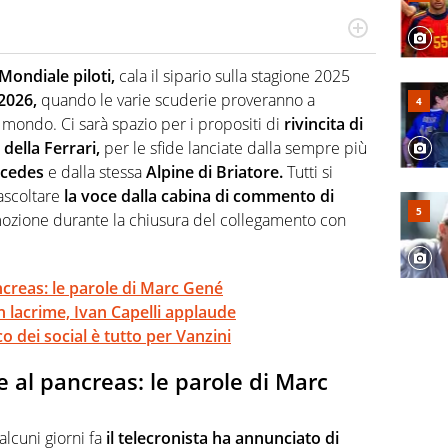
 il glossario del calcio in una nicchia di esperti, lui ne
a svista arbitrale né gli umori social del mondo delle
Mondiale piloti,
cala il sipario sulla stagione 2025
2026,
quando le varie scuderie proveranno a
mondo. Ci sarà spazio per i propositi di
rivincita di
 della Ferrari,
per le sfide lanciate dalla sempre più
cedes
e dalla stessa
Alpine di Briatore.
Tutti si
iascoltare
la voce dalla cabina di commento di
ozione durante la chiusura del collegamento con
ncreas: le parole di Marc Gené
in lacrime, Ivan Capelli applaude
o dei social è tutto per Vanzini
e al pancreas: le parole di Marc
alcuni giorni fa
il telecronista ha annunciato di