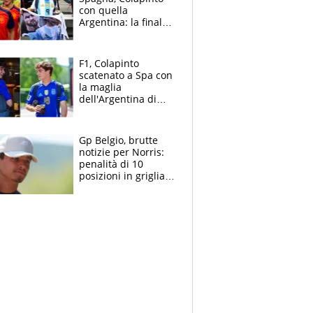
con quella
Argentina: la finale
Mondiale si gioca a
Spa e Alonso non
vede l'ora
F1, Colapinto
scatenato a Spa con
la maglia
dell'Argentina di
Messi punge la
Spagna: "Capiranno
le parolacce"
Gp Belgio, brutte
notizie per Norris:
penalità di 10
posizioni in griglia,
la scelta dolorosa
ma obbligata di
McLaren