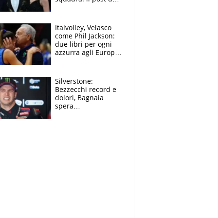
figlio di Amadeus e
Sanremo sullo
sfondo
Italvolley, Velasco
come Phil Jackson:
due libri per ogni
azzurra agli Europei.
Quello per Sylla è
“geniale”
Silverstone:
Bezzecchi record e
dolori, Bagnaia
spera
nell'antidolorifico,
Marquez si tira fuori
e vota Aprilia