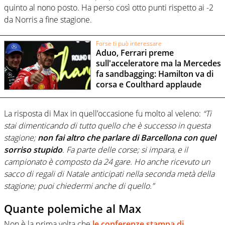
quinto al nono posto. Ha perso così otto punti rispetto ai -2
da Norris a fine stagione.
Forse ti può interessare
Aduo, Ferrari preme
sull'acceleratore ma la Mercedes
fa sandbagging: Hamilton va di
corsa e Coulthard applaude
La risposta di Max in quell’occasione fu molto al veleno:
“Ti
stai dimenticando di tutto quello che è successo in questa
stagione;
non fai altro che parlare di Barcellona con quel
sorriso stupido
. Fa parte delle corse; si impara, e il
campionato è composto da 24 gare. Ho anche ricevuto un
sacco di regali di Natale anticipati nella seconda metà della
stagione; puoi chiedermi anche di quello.”
Quante polemiche al Max
Non è la prima volta che
le conferenze stampa di