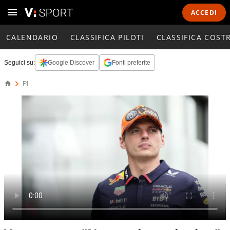
ACCEDI
CALENDARIO
CLASSIFICA PILOTI
CLASSIFICA COST
Seguici su:
Google Discover
Fonti preferite
F1