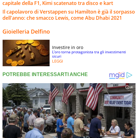
capitale della F1, Kimi scatenato tra disco e kart
Il capolavoro di Verstappen su Hamilton è già il sorpasso
dell'anno: che smacco Lewis, come Abu Dhabi 2021
Gioielleria Delfino
Investire in oro
L’oro torna protagonista tra gli investimenti
sicuri
LEGGI