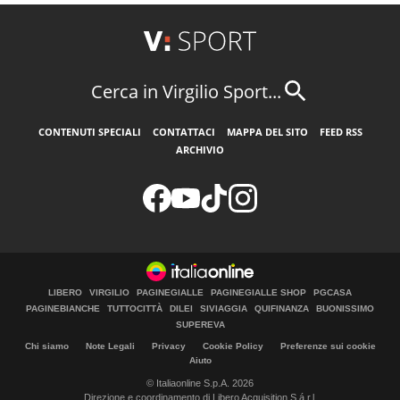
Cerca in Virgilio Sport...
CONTENUTI SPECIALI
CONTATTACI
MAPPA DEL SITO
FEED RSS
ARCHIVIO
LIBERO
VIRGILIO
PAGINEGIALLE
PAGINEGIALLE SHOP
PGCASA
PAGINEBIANCHE
TUTTOCITTÀ
DILEI
SIVIAGGIA
QUIFINANZA
BUONISSIMO
SUPEREVA
Chi siamo
Note Legali
Privacy
Cookie Policy
Preferenze sui cookie
Aiuto
© Italiaonline S.p.A. 2026
Direzione e coordinamento di Libero Acquisition S.á r.l.