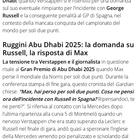
Dhabi
, quando Verstappen si è risentito per una domanda
sul suo eventuale rimpianto per l’incidente con
George
Russell
e la conseguente penalità al GP di Spagna, nel
contesto della mancata conquista del campionato del
mondo per soli due punti.
Ruggini Abu Dhabi 2025: la domanda su
Russell, la risposta di Max
La tensione tra Verstappen e il giornalista
in questione
risale al
Gran Premio di Abu Dhabi 2025
quando Max
perse il mondiale da Norris per soli due punti. Durante la
conferenza stampa di fine gara, questo cronista del
Gardian
chiese:
“Max, hai perso per soli due punti. Cosa ne pensi
ora dell’incidente con Russell in Spagna?
Ripensandoci, te
ne penti?”. Si riferiva al contatto con la Mercedes dopo
l’ultima ripartenza alla curva 5 di Montmeló quando un
nervoso Verstappen che era stato superato da Leclerc e
Russell nel finale di gara, andò quasi a speronare l’inglese
della Mercedes venendo poi penalizzato e scivolando dal