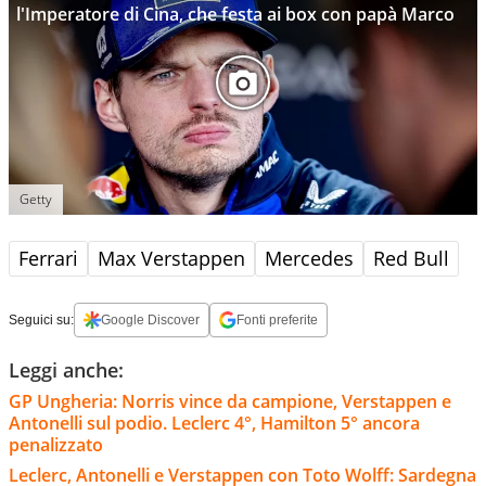
l'Imperatore di Cina, che festa ai box con papà Marco
Getty
Ferrari
Max Verstappen
Mercedes
Red Bull
Seguici su:
Google Discover
Fonti preferite
Leggi anche:
GP Ungheria: Norris vince da campione, Verstappen e
Antonelli sul podio. Leclerc 4°, Hamilton 5° ancora
penalizzato
Leclerc, Antonelli e Verstappen con Toto Wolff: Sardegna