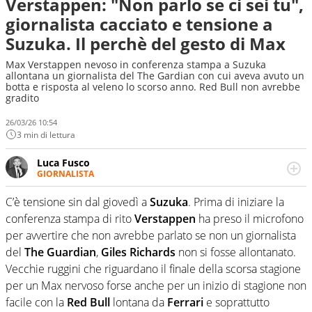
Verstappen: "Non parlo se ci sei tu",
giornalista cacciato e tensione a
Suzuka. Il perchè del gesto di Max
Max Verstappen nevoso in conferenza stampa a Suzuka
allontana un giornalista del The Gardian con cui aveva avuto un
botta e risposta al veleno lo scorso anno. Red Bull non avrebbe
gradito
26/03/26 10:54
3 min di lettura
Luca Fusco
GIORNALISTA
Giornalista multimediale. Quando si accendono i motori,
lui sgasa, impenna, derapa. E spesso e volentieri finisce
C’è tensione sin dal giovedì a
Suzuka
. Prima di iniziare la
sul podio
conferenza stampa di rito
Verstappen
ha preso il microfono
per avvertire che non avrebbe parlato se non un giornalista
del
The Guardian
,
Giles Richards
non si fosse allontanato.
Vecchie ruggini che riguardano il finale della scorsa stagione
per un Max nervoso forse anche per un inizio di stagione non
facile con la
Red Bull
lontana da
Ferrari
e soprattutto