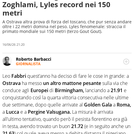
Zoghlami, Lyles record nei 150
metri
A Ostrava altra prova di forza del toscano, che pur senza andare
oltre i 22 metri domina nel peso. Lyles fenomenale: straccia il
primato mondiale sui 150 metri (terzo Gout Gout).
16/06/26 21:20
Roberto Barbacci
GIORNALISTA
Giornalista (pubblicista) sportivo a tutto campo, è il
tuttologo di Virgilio Sport. Provate a chiedergli di boxe, di
Leo
Fabbri
quest’anno ha deciso di fare le cose in grande: a
scherma, di volley o di curling: ve ne farà innamorare
Ostrava
ha messo
un altro mattone pesante
sulla via che
conduce agli
Europei
di
Birmingham,
lanciando a
21.91
e
conquistando così la quarta vittoria consecutiva nelle ultime
due settimane, dopo quelle arrivate al
Golden Gala
a
Roma,
a
Lucca
e a
Pergine Valsugana.
La misura è arrivata
all’ultimo tentativo, quando però il pesista fiorentino era già
in testa, avendo trovato un buon
21.72
(e in seguito anche un
21.63
) col quale aveva messo a debita distanza il nigeriano