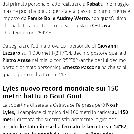
dal primato personale fatto registrare a
Rabat
a fine maggio,
ma che poco ha potuto per stare al passo col ritmo infernale
imposto da
Femke Bol e Audrey Werro,
con quest’ultima
che ha letteralmente planato sulla pista di
Ostrava
chiudendo con 1’54”45.
Da segnalare l’ottima prova con personale di
Giovanni
Lazzaro
sui 1.000 metri (2’17”04, decimo posto) e quella di
Pietro Arese
nel miglio con 3’52”82 (anche per lui decimo
posto e primato personale).
Ernesto Pascone
ha chiuso al
quarto posto nell’alto con 2,15.
Lyles nuovo record mondiale sui 150
metri: battuto Gout Gout
La copertina di serata a Ostrava se l’è presa però
Noah
Lyles,
il campione olimpico dei 100 metri in carica:
sui 150
metri,
distanza che si corre saltuariamente in giro per il
mondo,
lo statunitense ha fermato le lancette sul 14”67,
nuovo primato mondiale.
Il sudafricano
Sinesipho