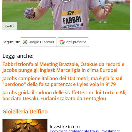
Getty
Seguici su:
Google Discover
Fonti preferite
Leggi anche:
Fabbri trionfa al Meeting Brazzale, Osakue da record e
Jacobs punge gli inglesi: Marcell già in clima Europei
Jacobs campione italiano dei 100 metri, ma è giallo sul
"perdono" della falsa partenza: e Lyles vola in 9''79
Jacobs guida il raduno delle staffette: con lui Tortu e Ali,
bocciato Desalu. Furlani scalzato da Tentoglou
Gioielleria Delfino
Investire in oro
L’oro torna protagonista tra gli investimenti