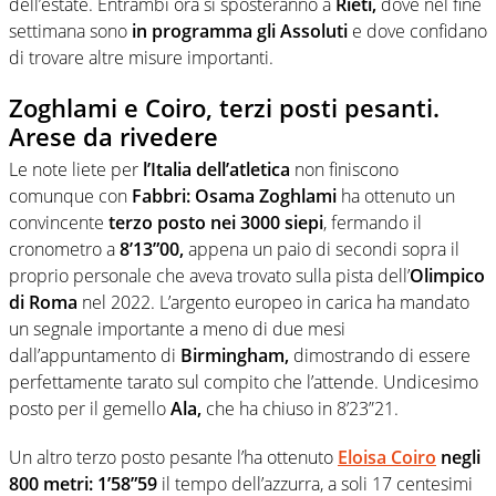
dell’estate. Entrambi ora si sposteranno a
Rieti,
dove nel fine
settimana sono
in programma gli Assoluti
e dove confidano
di trovare altre misure importanti.
Zoghlami e Coiro, terzi posti pesanti.
Arese da rivedere
Le note liete per
l’Italia dell’atletica
non finiscono
comunque con
Fabbri: Osama Zoghlami
ha ottenuto un
convincente
terzo posto nei 3000 siepi
, fermando il
cronometro a
8’13”00,
appena un paio di secondi sopra il
proprio personale che aveva trovato sulla pista dell’
Olimpico
di Roma
nel 2022. L’argento europeo in carica ha mandato
un segnale importante a meno di due mesi
dall’appuntamento di
Birmingham,
dimostrando di essere
perfettamente tarato sul compito che l’attende. Undicesimo
posto per il gemello
Ala,
che ha chiuso in 8’23”21.
Un altro terzo posto pesante l’ha ottenuto
Eloisa Coiro
negli
800 metri: 1’58”59
il tempo dell’azzurra, a soli 17 centesimi