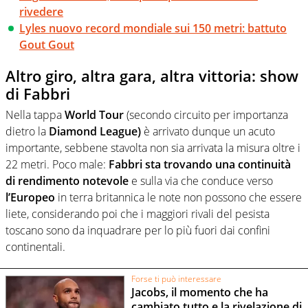
rivedere
Lyles nuovo record mondiale sui 150 metri: battuto
Gout Gout
Altro giro, altra gara, altra vittoria: show
di Fabbri
Nella tappa
World Tour
(secondo circuito per importanza
dietro la
Diamond League)
è arrivato dunque un acuto
importante, sebbene stavolta non sia arrivata la misura oltre i
22 metri. Poco male:
Fabbri sta trovando una continuità
di rendimento notevole
e sulla via che conduce verso
l’Europeo
in terra britannica le note non possono che essere
liete, considerando poi che i maggiori rivali del pesista
toscano sono da inquadrare per lo più fuori dai confini
continentali.
Forse ti può interessare
Jacobs, il momento che ha
cambiato tutto e la rivelazione di