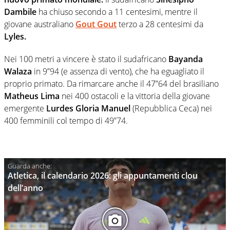
Dambile
ha chiuso secondo a 11 centesimi, mentre il
giovane australiano
Gout Gout
terzo a 28 centesimi da
Lyles.
Nei 100 metri a vincere è stato il sudafricano
Bayanda
Walaza
in 9”94 (e assenza di vento), che ha eguagliato il
proprio primato. Da rimarcare anche il 47”64 del brasiliano
Matheus Lima
nei 400 ostacoli e la vittoria della giovane
emergente
Lurdes Gloria Manuel
(Repubblica Ceca) nei
400 femminili col tempo di 49”74.
Atletica, il calendario 2026: gli appuntamenti clou
dell’anno