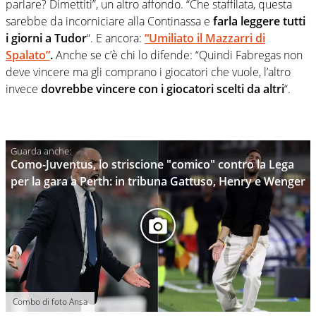
parlare? Dimettiti”, un altro affondo. “Che staffilata, questa
sarebbe da incorniciare alla Continassa e
farla leggere tutti
i giorni a Tudor
“. E ancora:
“Umiliato il Mazzarri di
Spalato”
.
Anche se c’è chi lo difende: “Quindi Fabregas non
deve vincere ma gli comprano i giocatori che vuole, l’altro
invece
dovrebbe vincere con i giocatori scelti da altri
“.
Como-Juventus, lo striscione "comico" contro la Lega
per la gara a Perth: in tribuna Gattuso, Henry e Wenger
Combo di foto Ansa