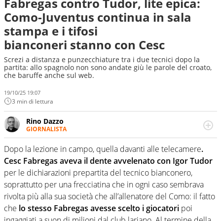
Fabregas contro Tudor, lite epica:
Como-Juventus continua in sala
stampa e i tifosi
bianconeri stanno con Cesc
Screzi a distanza e punzecchiature tra i due tecnici dopo la
partita: allo spagnolo non sono andate giù le parole del croato,
che baruffe anche sul web.
19/10/25 19:07
3 min di lettura
Rino Dazzo
GIORNALISTA
Se mai ci fosse modo di traslare il glossario del calcio in
una nicchia di esperti, lui ne farebbe parte. Non si perde
Dopo la lezione in campo, quella davanti alle telecamere
.
una svista arbitrale né gli umori social del mondo delle
Cesc Fabregas aveva il dente avvelenato con Igor Tudor
curve
per le dichiarazioni prepartita del tecnico bianconero,
soprattutto per una frecciatina che in ogni caso sembrava
rivolta più alla sua società che all’allenatore del Como: il fatto
che
lo stesso Fabregas avesse scelto i giocatori
poi
ingaggiati a suon di milioni dal club lariano. Al termine della