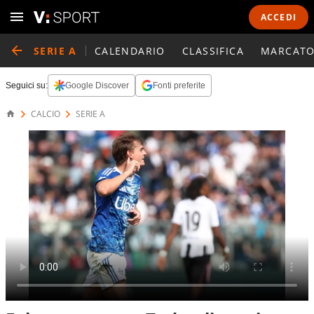
ACCEDI
SERIE A
CALENDARIO
CLASSIFICA
MARCATO
Seguici su:
Google Discover
Fonti preferite
CALCIO
SERIE A