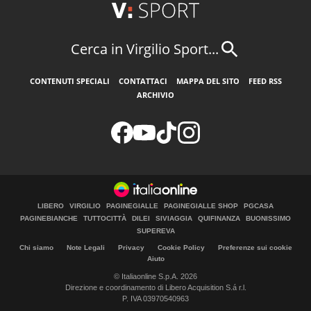
Cerca in Virgilio Sport...
CONTENUTI SPECIALI
CONTATTACI
MAPPA DEL SITO
FEED RSS
ARCHIVIO
LIBERO
VIRGILIO
PAGINEGIALLE
PAGINEGIALLE SHOP
PGCASA
PAGINEBIANCHE
TUTTOCITTÀ
DILEI
SIVIAGGIA
QUIFINANZA
BUONISSIMO
SUPEREVA
Chi siamo
Note Legali
Privacy
Cookie Policy
Preferenze sui cookie
Aiuto
© Italiaonline S.p.A. 2026
Direzione e coordinamento di Libero Acquisition S.á r.l.
P. IVA 03970540963