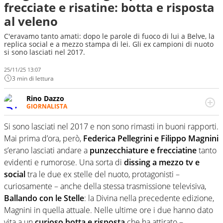
frecciate e risatine: botta e risposta
al veleno
C'eravamo tanto amati: dopo le parole di fuoco di lui a Belve, la
replica social e a mezzo stampa di lei. Gli ex campioni di nuoto
si sono lasciati nel 2017.
25/11/25 13:07
3 min di lettura
Rino Dazzo
GIORNALISTA
Se mai ci fosse modo di traslare il glossario del calcio in
una nicchia di esperti, lui ne farebbe parte. Non si perde
Si sono lasciati nel 2017 e non sono rimasti in buoni rapporti.
una svista arbitrale né gli umori social del mondo delle
Mai prima d’ora, però,
Federica Pellegrini e Filippo Magnini
curve
s’erano lasciati andare a
punzecchiature e frecciatine
tanto
evidenti e rumorose. Una sorta di
dissing a mezzo tv e
social
tra le due ex stelle del nuoto, protagonisti –
curiosamente – anche della stessa trasmissione televisiva,
Ballando con le Stelle
: la Divina nella precedente edizione,
Magnini in quella attuale. Nelle ultime ore i due hanno dato
vita a un
curioso botta e risposta
che ha attirato –