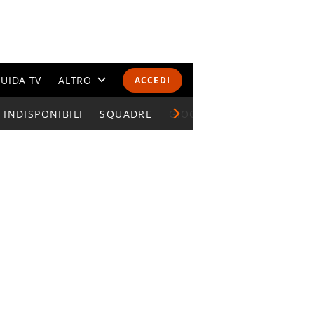
UIDA TV
ALTRO
ACCEDI
INDISPONIBILI
CALENDARI E CLASSIFICHE
SQUADRE
GIOCATORI SERIE A
ALTRI SPORT
MONDIALI 2026
OLIMPIADI
GOSSIP
LIFESTYLE