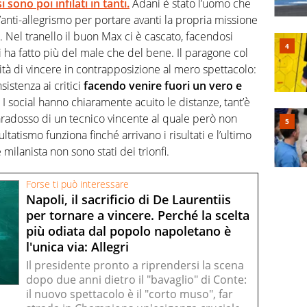
i sono poi infilati in tanti.
Adani è stato l’uomo che
’anti-allegrismo per portare avanti la propria missione
. Nel tranello il buon Max ci è cascato, facendosi
 ha fatto più del male che del bene. Il paragone col
ssità di vincere in contrapposizione al mero spettacolo:
sistenza ai critici
facendo venire fuori un vero e
I social hanno chiaramente acuito le distanze, tant’è
paradosso di un tecnico vincente al quale però non
ultatismo funziona finché arrivano i risultati e l’ultimo
 milanista non sono stati dei trionfi.
Forse ti può interessare
Napoli, il sacrificio di De Laurentiis
per tornare a vincere. Perché la scelta
più odiata dal popolo napoletano è
l'unica via: Allegri
Il presidente pronto a riprendersi la scena
dopo due anni dietro il "bavaglio" di Conte:
il nuovo spettacolo è il "corto muso", far