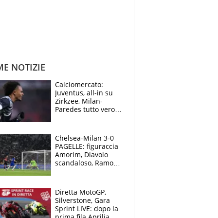
ME NOTIZIE
Calciomercato:
Juventus, all-in su
Zirkzee, Milan-
Paredes tutto vero,
Lukaku lascia il
Napoli
Chelsea-Milan 3-0
PAGELLE: figuraccia
Amorim, Diavolo
scandaloso, Ramos
già rimandato
Diretta MotoGP,
Silverstone, Gara
Sprint LIVE: dopo la
prima fila Aprilia