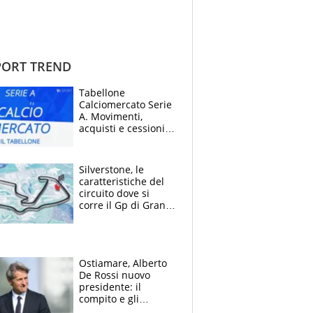
ORT TREND
Tabellone
Calciomercato Serie
A. Movimenti,
acquisti e cessioni:
estate 2026-27
Silverstone, le
caratteristiche del
circuito dove si
corre il Gp di Gran
Bretagna del
Motomondiale
Ostiamare, Alberto
De Rossi nuovo
presidente: il
compito e gli
obiettivi ricevuti dal