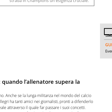
strada in Champions un'esigenza cruciale.
GUI
Even
s: quando l’allenatore supera la
no. Anche se la lunga militanza nel mondo del calcio
legri ha tanti amici nei giornalisti, pronti a difenderlo
le attraverso il quale far passare i suoi concetti.