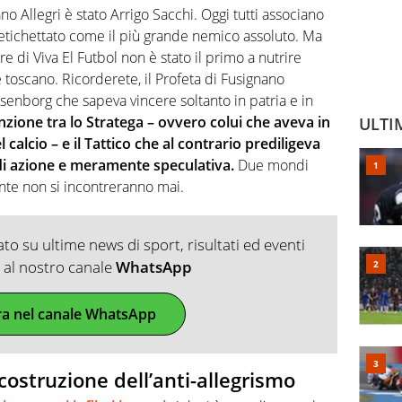
no Allegri è stato Arrigo Sacchi. Oggi tutti associano
, etichettato come il più grande nemico assoluto. Ma
e di Viva El Futbol non è stato il primo a nutrire
e toscano. Ricorderete, il Profeta di Fusignano
osenborg che sapeva vincere soltanto in patria e in
inzione tra lo Stratega – ovvero colui che aveva in
ULTI
alcio – e il Tattico che al contrario prediligeva
 di azione e meramente speculativa.
Due mondi
te non si incontreranno mai.
o su ultime news di sport, risultati ed eventi
ti al nostro canale
WhatsApp
ra nel canale WhatsApp
 costruzione dell’anti-allegrismo