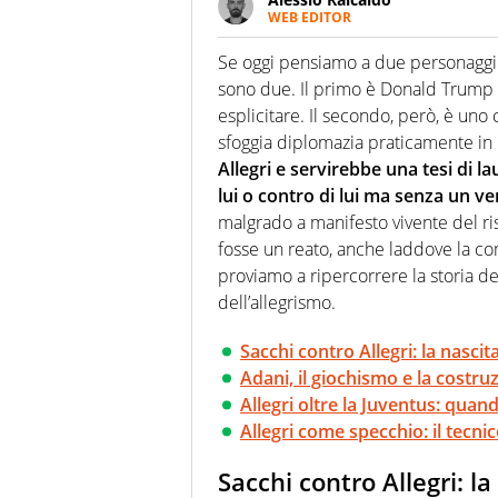
WEB EDITOR
Un figlio che si chiama Diego e l
quale filo conduttore irrinunci
Se oggi pensiamo a due personaggi 
indaga, approfondisce e scand
sono due. Il primo è Donald Trump e
esplicitare. Il secondo, però, è uno
sfoggia diplomazia praticamente in 
Allegri e servirebbe una tesi di l
lui o contro di lui ma senza un v
malgrado a manifesto vivente del ri
fosse un reato, anche laddove la co
proviamo a ripercorrere la storia d
dell’allegrismo.
Sacchi contro Allegri: la nascit
Adani, il giochismo e la costruz
Allegri oltre la Juventus: quan
Allegri come specchio: il tecni
Sacchi contro Allegri: l