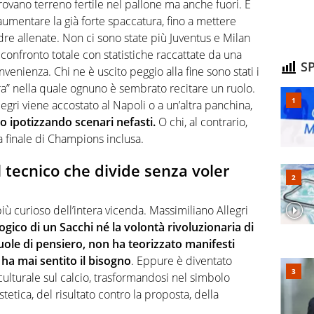
rovano terreno fertile nel pallone ma anche fuori. E
aumentare la già forte spaccatura, fino a mettere
dre allenate. Non ci sono state più Juventus e Milan
 confronto totale con statistiche raccattate da una
SP
nvenienza. Chi ne è uscito peggio alla fine sono stati i
ciara” nella quale ognuno è sembrato recitare un ruolo.
gri viene accostato al Napoli o a un’altra panchina,
lo ipotizzando scenari nefasti.
O chi, al contrario,
ia finale di Champions inclusa.
l tecnico che divide senza voler
iù curioso dell’intera vicenda. Massimiliano Allegri
gico di un Sacchi né la volontà rivoluzionaria di
ole di pensiero, non ha teorizzato manifesti
 ha mai sentito il bisogno
. Eppure è diventato
ulturale sul calcio, trasformandosi nel simbolo
etica, del risultato contro la proposta, della