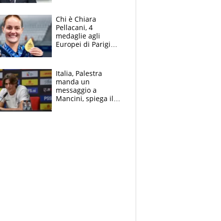
figlio Daniele
Chi è Chiara
Pellacani, 4
medaglie agli
Europei di Parigi
2026, papà
Giampaolo
giornalista, mamma
Italia, Palestra
insegnante e il
manda un
fratello calciatore
messaggio a
Mancini, spiega il
motivo del no
all’Inter e lancia
l'alleanza con
Donnarumma