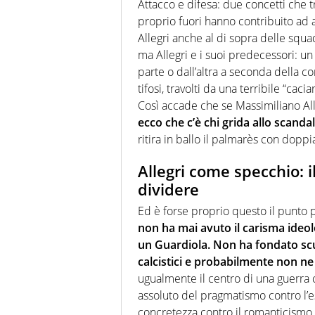
Attacco e difesa: due concetti che t
proprio fuori hanno contribuito ad 
Allegri anche al di sopra delle squa
ma Allegri e i suoi predecessori: un
parte o dall’altra a seconda della co
tifosi, travolti da una terribile “ca
Così accade che se Massimiliano Alle
ecco che c’è chi grida allo scanda
ritira in ballo il palmarès con dopp
Allegri come specchio: i
dividere
Ed è forse proprio questo il punto p
non ha mai avuto il carisma ideolo
un Guardiola. Non ha fondato scu
calcistici e probabilmente non ne
ugualmente il centro di una guerra c
assoluto del pragmatismo contro l’est
concretezza contro il romanticismo.