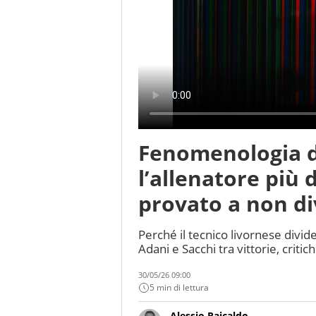
Fenomenologia di
l’allenatore più 
provato a non di
Perché il tecnico livornese divid
Adani e Sacchi tra vittorie, criti
30/05/26 09:00
5 min di lettura
Alessio Raicaldo