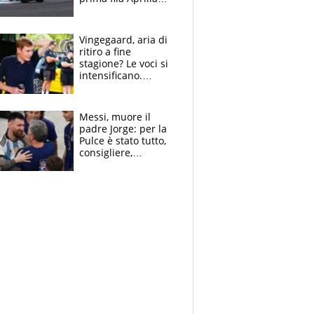
cerca il colpaccio
Vingegaard, aria di
ritiro a fine
stagione? Le voci si
intensificano.
Pogacar, niente
Sanremo nel 2027:
vuole la Roubaix
Messi, muore il
padre Jorge: per la
Pulce è stato tutto,
consigliere,
manager, amico e
capofamiglia