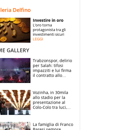
STORIE
lleria Delfino
SPECIALI
Investire in oro
L’oro torna
ESPERTI
protagonista tra gli
investimenti sicuri
LEGGI
CONTATTI
ME GALLERY
Trabzonspor, delirio
per Salah: tifosi
impazziti e lui firma
il contratto allo
stadio
Vozinha, in 30mila
allo stadio per la
presentazione al
Colo-Colo tra luci,
spettacolo, elicotteri
e paracadutisti
La famiglia di Franco
Baresi sempre