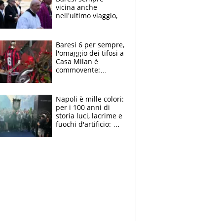
vicina anche
nell'ultimo viaggio,
la moglie Maura, i
figli e i suoi cari
circondati
Baresi 6 per sempre,
dall'affetto dei tifosi
l'omaggio dei tifosi a
Casa Milan è
commovente:
maglie, bandiere,
sciarpe, lacrime e
bigliettini
Napoli è mille colori:
per i 100 anni di
storia luci, lacrime e
fuochi d'artificio: De
Laurentiis salta al
coro anti-Juve