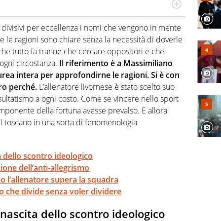
a tesi di laurea sugli stadi di proprietà in Italia. Il calcio
abile tra passione e professione. Per Virgilio Sport
divisivi per eccellenza i nomi che vengono in mente
aglia l'universo mondo dello sport per antonomasia
 le ragioni sono chiare senza la necessità di doverle
 che tutto fa tranne che cercare oppositori e che
ogni circostanza.
Il riferimento è a Massimiliano
aurea intera per approfondirne le ragioni. Si è con
ero perché.
L’allenatore livornese è stato scelto suo
sultatismo a ogni costo. Come se vincere nello sport
mponente della fortuna avesse prevalso. E allora
el toscano in una sorta di fenomenologia
a dello scontro ideologico
ione dell’anti-allegrismo
do l’allenatore supera la squadra
co che divide senza voler dividere
a nascita dello scontro ideologico