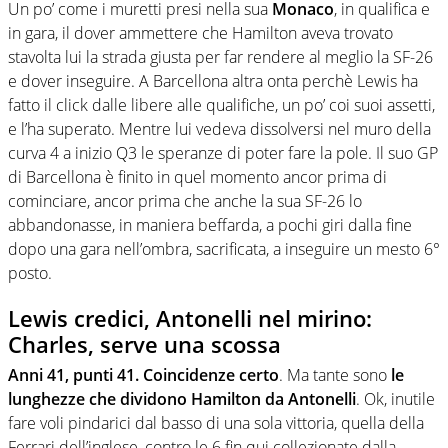
Un po’ come i muretti presi nella sua
Monaco
, in qualifica e
in gara, il dover ammettere che Hamilton aveva trovato
stavolta lui la strada giusta per far rendere al meglio la SF-26
e dover inseguire. A Barcellona altra onta perchè Lewis ha
fatto il click dalle libere alle qualifiche, un po’ coi suoi assetti,
e l’ha superato. Mentre lui vedeva dissolversi nel muro della
curva 4 a inizio Q3 le speranze di poter fare la pole. Il suo GP
di Barcellona è finito in quel momento ancor prima di
cominciare, ancor prima che anche la sua SF-26 lo
abbandonasse, in maniera beffarda, a pochi giri dalla fine
dopo una gara nell’ombra, sacrificata, a inseguire un mesto 6°
posto.
Lewis credici, Antonelli nel mirino:
Charles, serve una scossa
Anni 41, punti 41. Coincidenze certo
. Ma tante sono
le
lunghezze che dividono Hamilton da Antonelli
. Ok, inutile
fare voli pindarici dal basso di una sola vittoria, quella della
Ferrari dell’inglese, contro le 6 fin qui collezionate dalla