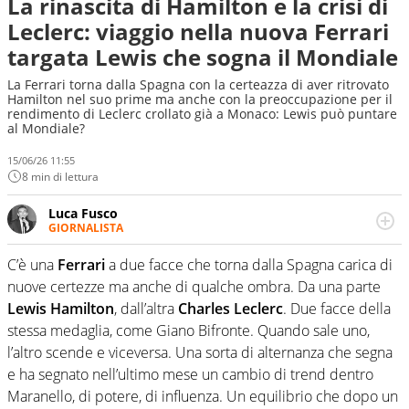
La rinascita di Hamilton e la crisi di
Leclerc: viaggio nella nuova Ferrari
targata Lewis che sogna il Mondiale
La Ferrari torna dalla Spagna con la certeazza di aver ritrovato
Hamilton nel suo prime ma anche con la preoccupazione per il
rendimento di Leclerc crollato già a Monaco: Lewis può puntare
al Mondiale?
15/06/26 11:55
8 min di lettura
Luca Fusco
GIORNALISTA
Giornalista multimediale. Quando si accendono i motori,
lui sgasa, impenna, derapa. E spesso e volentieri finisce
C’è una
Ferrari
a due facce che torna dalla Spagna carica di
sul podio
nuove certezze ma anche di qualche ombra. Da una parte
Lewis Hamilton
, dall’altra
Charles Leclerc
. Due facce della
stessa medaglia, come Giano Bifronte. Quando sale uno,
l’altro scende e viceversa. Una sorta di alternanza che segna
e ha segnato nell’ultimo mese un cambio di trend dentro
Maranello, di potere, di influenza. Un equilibrio che dopo un