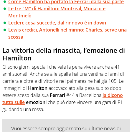
Come Hamilton ha portato la Ferrari dalla sua parte
Le tre "M" di Hamilton: Montreal, Monaco e
Montmelò
Leclerc cosa succede, dal rinnovo è in down
Lewis credici, Antonelli nel mirino: Charles, serve una
scossa
La vittoria della rinascita, l’emozione di
Hamilton
Ci sono giorni speciali che vale la pena vivere anche a 41
anni suonati. Anche se alle spalle hai una ventina di anni di
carriera e oltre e di vittorie nel palmares ne hai già 105. Le
immagini di
Hamiton
accovacciato alla pesa subito dopo
essere sceso dalla sua
Ferrari
#44 a Barcellona
la dicono
tutta sulle
emozioni
che può dare vincere una gara di F1
guidando una rossa.
Vuoi essere sempre aggiornato su ultime news di