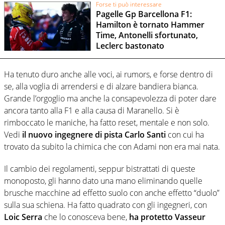
Forse ti può interessare
Pagelle Gp Barcellona F1:
Hamilton è tornato Hammer
Time, Antonelli sfortunato,
Leclerc bastonato
Ha tenuto duro anche alle voci, ai rumors, e forse dentro di
se, alla voglia di arrendersi e di alzare bandiera bianca.
Grande l’orgoglio ma anche la consapevolezza di poter dare
ancora tanto alla F1 e alla causa di Maranello. Si è
rimboccato le maniche, ha fatto reset, mentale e non solo.
Vedi
il nuovo ingegnere di pista Carlo Santi
con cui ha
trovato da subito la chimica che con Adami non era mai nata.
Il cambio dei regolamenti, seppur bistrattati di queste
monoposto, gli hanno dato una mano eliminando quelle
brusche macchine ad effetto suolo con anche effetto “duolo”
sulla sua schiena. Ha fatto quadrato con gli ingegneri, con
Loic Serra
che lo conosceva bene,
ha protetto Vasseur