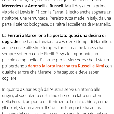
Mercedes
tra
Antonelli
e
Russell
. Ma il day after la prima
vittoria di Lewis in F1 con la Ferrari è lecito anche sognare un
ribaltone, una remuntada. Peraltro tutta made in Italy, da una
parte il talento bolognese, dall’altra l’eccellenza di Maranello.
La Ferrari a Barcellona ha portato quasi una decina di
upgrade
che hanno funzionato a vedere i tempi di Hamilton,
anche con le altissime temperature, cosa che la rossa ha
sempre sofferto con le Pirelli. Segnale importante, un
piccolo campanello d’allarme per la Mercedes che si sta un
po’ perdendo
dentro la lotta interna tra Russell e Kimi
con
qualche errore che Maranello ha saputo e deve saper
cogliere.
In quanto a Charles già dall’Austria serve un ritorno alle
origini, al suo talento cristallino che ne ha fatto un totem
della Ferrari, un punto di riferimento. Le chiacchiere, come
gli errori, stanno a zero. Il Cavallino Rampante ha ancora
bisogno del suo cavaliere e con il baronetto tornato nel suo