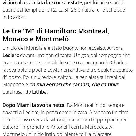
vicino alla cacciata la scorsa estate
, per lui un secondo
padre dai tempi delle F2. La SF-26 è nata anche sulle sue
indicazioni.
Le tre “M” di Hamilton: Montreal,
Monaco e Montmelò
L’inizio del Mondiale è stato buono, non eccelso. Ancora
Leclerc
davanti, ma non di tanto. Un gap dal compagno che
era quasi sempre siderale lo scorso anno, quando Charles
faceva pole e podi e Lewis non andava oltre qualche sparuto
4° posto. Poi un ulteriore switch. La genialata sui freni dal
Giappone e
“la mia Ferrari che cambia, che cambia
”
parafrasando
Litfiba
.
Dopo Miami la svolta netta
. Da Montreal in poi sempre
davanti a Leclerc, in prova come in gara. A Monaco un altro
piccolo passo verso la vittoria, ma ancora troppo poco per
battere l’imprendibile Antonelli con la Mercedes. Al
Montmelò un inizio insipido, niente fp1, a guardare