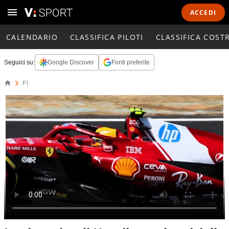
ACCEDI
CALENDARIO
CLASSIFICA PILOTI
CLASSIFICA COST
Seguici su:
Google Discover
Fonti preferite
F1