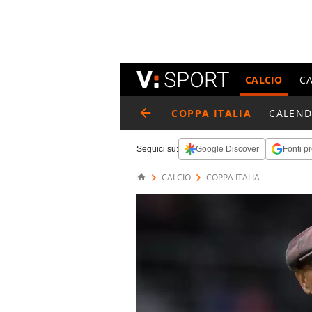
CALCIO
C
COPPA ITALIA
CALEND
Seguici su:
Google Discover
Fonti pr
CALCIO
COPPA ITALIA