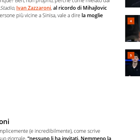
dunque? Beh, non proprio, perché come rivelato dal
 Stadio
,
Ivan Zazzaroni
,
al ricordo di Mihajlovic
rsone più vicine a Sinisa, vale a dire
la moglie
oni
plicemente (e incredibilmente), come scrive
suo giornale,
“nessuno li ha invitati. Nemmeno la