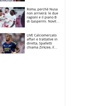
Roma, perché Nusa
non arriverà: le due
ragioni e il piano B
di Gasperini. Novità
su Pellegrini e
Cacciamani
LIVE Calciomercato
affari e trattative in
diretta, Spalletti
chiama Zirkzee, il
Milan valuta il
ritorno di Brahim
Diaz