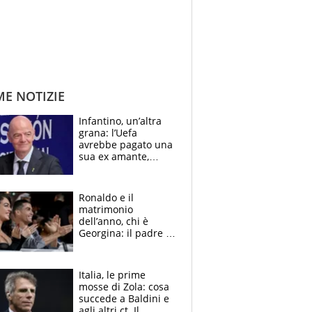
ME NOTIZIE
Infantino, un’altra
grana: l’Uefa
avrebbe pagato una
sua ex amante,
scoppia lo scandalo
Ronaldo e il
matrimonio
dell’anno, chi è
Georgina: il padre in
galera, l’incontro da
Gucci e il boom
social
Italia, le prime
mosse di Zola: cosa
succede a Baldini e
agli altri ct. Il