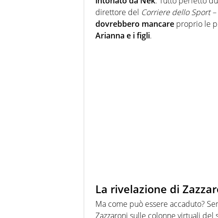
intonato da Nek
. Tutto perfetto 
direttore del
Corriere dello Sport –
dovrebbero mancare
proprio le pe
Arianna e i figli
.
La rivelazione di Zazzar
Ma come può essere accaduto? Sem
Zazzaroni sulle colonne virtuali del 