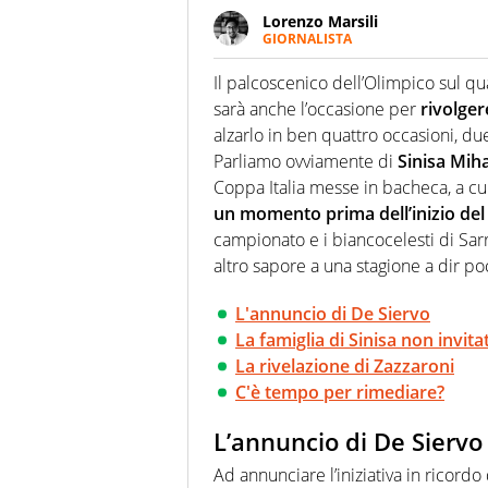
Lorenzo Marsili
GIORNALISTA
Giornalista pubblicista, redatto
racconta in immagini un evento
Il palcoscenico dell’Olimpico sul q
sarà anche l’occasione per
rivolger
alzarlo in ben quattro occasioni, due
Parliamo ovviamente di
Sinisa Miha
Coppa Italia messe in bacheca, a cu
un momento prima dell’inizio de
campionato e i biancocelesti di Sarr
altro sapore a una stagione a dir po
L'annuncio di De Siervo
La famiglia di Sinisa non invita
La rivelazione di Zazzaroni
C'è tempo per rimediare?
L’annuncio di De Siervo
Ad annunciare l’iniziativa in ricord