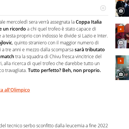
re, divulgatore. E' una delle anime video del sito:
 e lo fa come pochi altri
uale mercoledì sera verrà assegnata la
Coppa Italia
e un ricordo
a chi quel trofeo è stato capace di
 a testa proprio con indosso le divide si Lazio e Inter.
jlovic
, quinto straniero con il maggior numero di
i a tre anni e mezzo dalla scomparsa
sarà tributato
l match
tra la squadra di Chivu fresca vincitrice del
i, alla ricerca di quel trofeo che darebbe tutto un
co travagliata.
Tutto perfetto? Beh, non proprio.
ta all'Olimpico
o del tecnico serbo sconfitto dalla leucemia a fine 2022