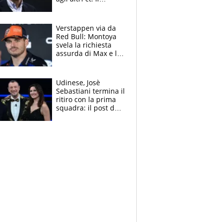
Borussia tenta un
altro sgarbo agli
azzurri
Verstappen via da
Red Bull: Montoya
svela la richiesta
assurda di Max e lo
avverte: “Sicuro
Mercedes e
McLaren siano
Udinese, Josè
meglio?”
Sebastiani termina il
ritiro con la prima
squadra: il post del
figlio di Amadeus e
Sanremo sullo
sfondo