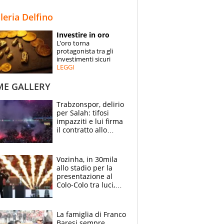
STORIE
lleria Delfino
SPECIALI
Investire in oro
L’oro torna
ESPERTI
protagonista tra gli
investimenti sicuri
LEGGI
CONTATTI
ME GALLERY
Trabzonspor, delirio
per Salah: tifosi
impazziti e lui firma
il contratto allo
stadio
Vozinha, in 30mila
allo stadio per la
presentazione al
Colo-Colo tra luci,
spettacolo, elicotteri
e paracadutisti
La famiglia di Franco
Baresi sempre