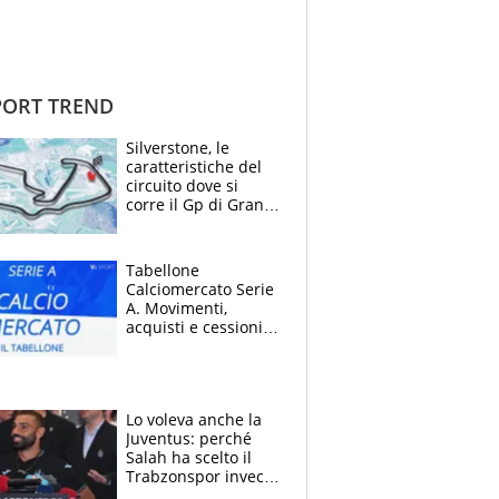
ORT TREND
Silverstone, le
caratteristiche del
circuito dove si
corre il Gp di Gran
Bretagna del
Motomondiale
Tabellone
Calciomercato Serie
A. Movimenti,
acquisti e cessioni:
estate 2026-27
Lo voleva anche la
Juventus: perché
Salah ha scelto il
Trabzonspor invece
di un top club