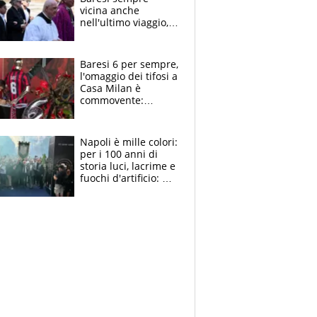
vicina anche
nell'ultimo viaggio,
la moglie Maura, i
figli e i suoi cari
circondati
Baresi 6 per sempre,
dall'affetto dei tifosi
l'omaggio dei tifosi a
Casa Milan è
commovente:
maglie, bandiere,
sciarpe, lacrime e
bigliettini
Napoli è mille colori:
per i 100 anni di
storia luci, lacrime e
fuochi d'artificio: De
Laurentiis salta al
coro anti-Juve