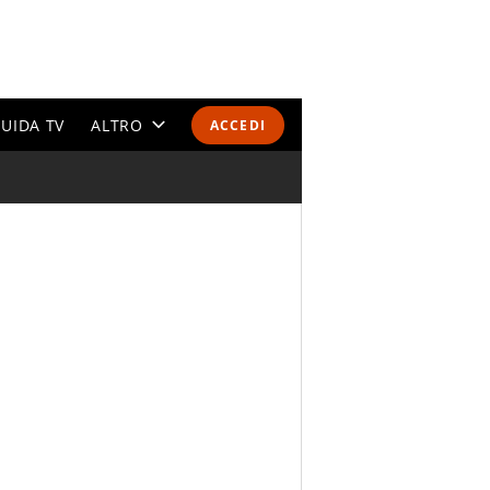
UIDA TV
ALTRO
ACCEDI
CALENDARI E CLASSIFICHE
ALTRI SPORT
MONDIALI 2026
OLIMPIADI
GOSSIP
LIFESTYLE