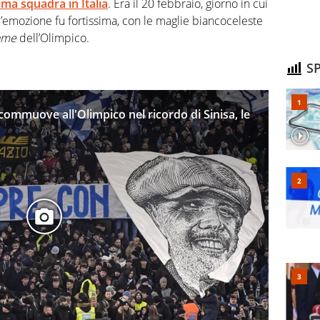
ma squadra in Italia
. Era il 20 febbraio, giorno in cui
’emozione fu fortissima, con le maglie biancoceleste
Fame
dell’Olimpico.
SP
 commuove all'Olimpico nel ricordo di Sinisa, le