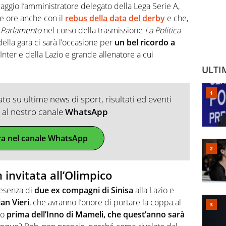
maggio l’amministratore delegato della Lega Serie A,
te ore anche con il
rebus della data del derby
e che,
 Parlamento
nel corso della trasmissione
La Politica
della gara ci sarà l’occasione per
un bel ricordo a
’Inter e della Lazio e grande allenatore a cui
ULTI
o su ultime news di sport, risultati ed eventi
ti al nostro canale
WhatsApp
ra nel canale WhatsApp
n invitata all’Olimpico
resenza di
due ex compagni di Sinisa
alla Lazio e
an Vieri
, che avranno l’onore di portare la coppa al
co
prima dell’Inno di Mameli, che quest’anno sarà