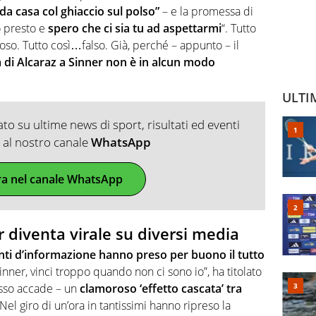
 da casa col ghiaccio sul polso”
– e la promessa di
ò presto e
spero che ci sia tu ad aspettarmi
“. Tutto
oso. Tutto così…falso. Già, perché – appunto – il
a di Alcaraz a Sinner non è in alcun modo
ULTI
o su ultime news di sport, risultati ed eventi
ti al nostro canale
WhatsApp
ra nel canale WhatsApp
r diventa virale su diversi media
nti d’informazione hanno preso per buono il tutto
Sinner, vinci troppo quando non ci sono io”, ha titolato
sso accade – un
clamoroso ‘effetto cascata’ tra
 Nel giro di un’ora in tantissimi hanno ripreso la