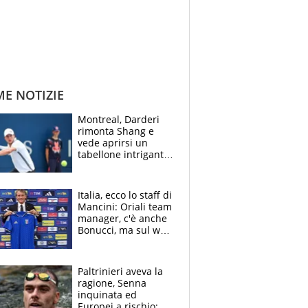
ME NOTIZIE
Montreal, Darderi
rimonta Shang e
vede aprirsi un
tabellone intrigante:
"Penso solo a
Borges, ma sono
felice del mio livello"
Italia, ecco lo staff di
Mancini: Oriali team
manager, c'è anche
Bonucci, ma sul web
infuria la polemica
Paltrinieri aveva la
ragione, Senna
inquinata ed
Europei a rischio: