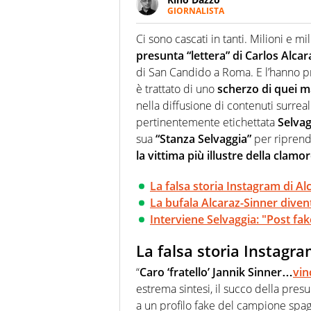
GIORNALISTA
Se mai ci fosse modo di traslare
farebbe parte. Non si perde un
Ci sono cascati in tanti. Milioni e mi
curve
presunta “lettera” di Carlos Alcar
di San Candido a Roma. E l’hanno pre
è trattato di uno
scherzo di quei m
nella diffusione di contenuti surreal
pertinentemente etichettata
Selvag
sua
“Stanza Selvaggia”
per ripren
la vittima più illustre della clamor
La falsa storia Instagram di Al
La bufala Alcaraz-Sinner divent
Interviene Selvaggia: "Post fak
La falsa storia Instagra
“
Caro ‘fratello’ Jannik Sinner…
vin
estrema sintesi, il succo della presu
a un profilo fake del campione spa