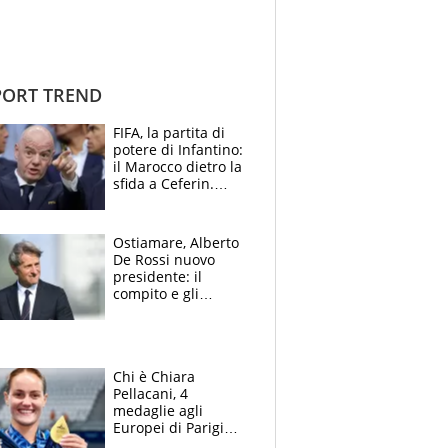
ORT TREND
FIFA, la partita di
potere di Infantino:
il Marocco dietro la
sfida a Ceferin.
Scontro sul
Mondiale a 64
squadre, l’ira di Figo
Ostiamare, Alberto
De Rossi nuovo
presidente: il
compito e gli
obiettivi ricevuti dal
figlio Daniele
Chi è Chiara
Pellacani, 4
medaglie agli
Europei di Parigi
2026, papà