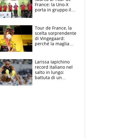
France: la Uno-X
porta in gruppo il
rito della Norvegia
di Haaland e
compagni
Tour de France, la
scelta sorprendente
di Vingegaard:
perché la maglia
gialla indossa la
mascherina, il
rischio da evitare
Larissa Iapichino
record italiano nel
salto in lungo:
battuta di un
centimetro mamma
Fiona May