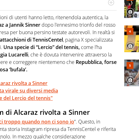
 il glossario del calcio in una nicchia di esperti, lui ne
a svista arbitrale né gli umori social del mondo delle
lioni di utenti hanno letto, ritenendola autentica, la
az a Jannik Sinner
dopo l’ennesimo trionfo del rosso
sa per buona persino testate autorevoli. In realtà si
attacchioni di TennisCentel
, pagina X specializzata
i.
Una specie di “Lercio” del tennis,
come l’ha
gia Lucarelli
, che è dovuta intervenire attraverso la
dere e correggere nientemeno che
Repubblica, forse
osa ‘bufala’.
caraz rivolta a Sinner
a virale su diversi media
e del Lercio del tennis"
m di Alcaraz rivolta a Sinner
ci troppo quando non ci sono io
“. Questo, in
nta storia Instagram ripresa da TennisCentel e riferita
gnolo. In mezzo qualche considerazione