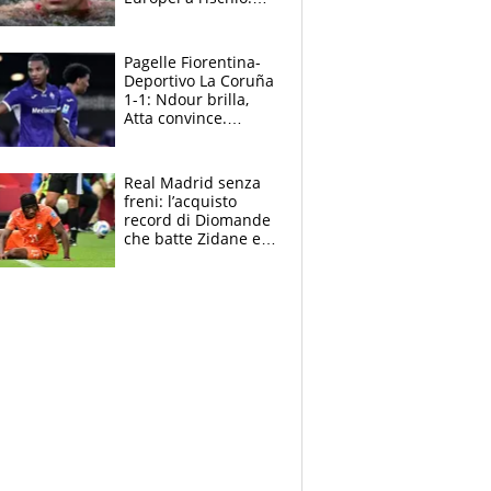
allenamenti fermi,
cosa succede
adesso
Pagelle Fiorentina-
Deportivo La Coruña
1-1: Ndour brilla,
Atta convince.
Pongracic rovina
tutto nel finale
Real Madrid senza
freni: l’acquisto
record di Diomande
che batte Zidane e
Ronaldo. Vinicius
rinnova: le cifre