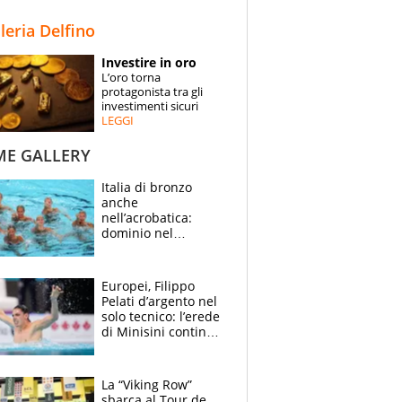
STORIE
lleria Delfino
SPECIALI
Investire in oro
L’oro torna
ESPERTI
protagonista tra gli
investimenti sicuri
LEGGI
CONTATTI
ME GALLERY
Italia di bronzo
anche
nell’acrobatica:
dominio nel
medagliere, ora
tocca a Ceccon, Curti
e compagni
Europei, Filippo
continuare
Pelati d’argento nel
solo tecnico: l’erede
di Minisini continua
a stupire, Los
Angeles è già nel
mirino
La “Viking Row”
sbarca al Tour de