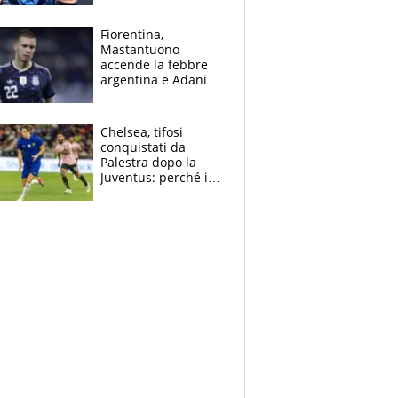
Giampaolo
giornalista, mamma
Fiorentina,
insegnante e il
Mastantuono
fratello calciatore
accende la febbre
argentina e Adani
impazzisce. Ma
Antognoni ‘rovina la
festa’ a Commisso
Chelsea, tifosi
conquistati da
Palestra dopo la
Juventus: perché i
fan dei Blues sono
pazzi dell’azzurro