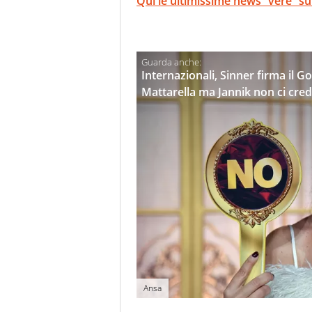
Qui le ultimissime news “vere” su
Internazionali, Sinner firma il G
Mattarella ma Jannik non ci cre
Ansa