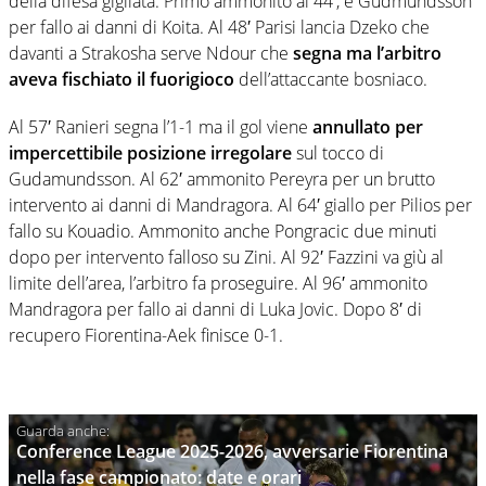
della difesa gigliata. Primo ammonito al 44′, è Gudmundsson
per fallo ai danni di Koita. Al 48′ Parisi lancia Dzeko che
davanti a Strakosha serve Ndour che
segna ma l’arbitro
aveva fischiato il fuorigioco
dell’attaccante bosniaco.
Al 57′ Ranieri segna l’1-1 ma il gol viene
annullato per
impercettibile posizione irregolare
sul tocco di
Gudamundsson. Al 62′ ammonito Pereyra per un brutto
intervento ai danni di Mandragora. Al 64′ giallo per Pilios per
fallo su Kouadio. Ammonito anche Pongracic due minuti
dopo per intervento falloso su Zini. Al 92′ Fazzini va giù al
limite dell’area, l’arbitro fa proseguire. Al 96′ ammonito
Mandragora per fallo ai danni di Luka Jovic. Dopo 8′ di
recupero Fiorentina-Aek finisce 0-1.
Conference League 2025-2026, avversarie Fiorentina
nella fase campionato: date e orari