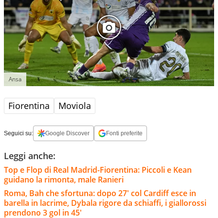
Ansa
Fiorentina
Moviola
Seguici su:
Google Discover
Fonti preferite
Leggi anche:
Top e Flop di Real Madrid-Fiorentina: Piccoli e Kean
guidano la rimonta, male Ranieri
Roma, Bah che sfortuna: dopo 27' col Cardiff esce in
barella in lacrime, Dybala rigore da schiaffi, i giallorossi
prendono 3 gol in 45'