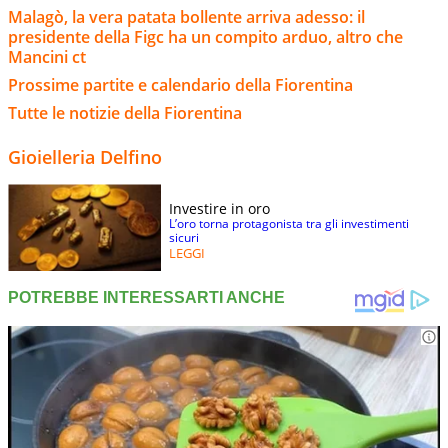
Malagò, la vera patata bollente arriva adesso: il
presidente della Figc ha un compito arduo, altro che
Mancini ct
Prossime partite e calendario della Fiorentina
Tutte le notizie della Fiorentina
Gioielleria Delfino
Investire in oro
L’oro torna protagonista tra gli investimenti
sicuri
LEGGI