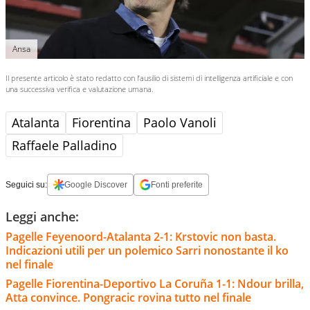
Ansa
Il presente articolo è stato redatto con l’ausilio di sistemi di intelligenza artificiale e con
una successiva verifica e valutazione umana.
Atalanta
Fiorentina
Paolo Vanoli
Raffaele Palladino
Seguici su:
Google Discover
Fonti preferite
Leggi anche:
Pagelle Feyenoord-Atalanta 2-1: Krstovic non basta.
Indicazioni utili per un polemico Sarri nonostante il ko
nel finale
Pagelle Fiorentina-Deportivo La Coruña 1-1: Ndour brilla,
Atta convince. Pongracic rovina tutto nel finale