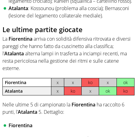
legamento crociato); Ranieri (squalifica – cartellino rosso).
Atalanta
: Kossounou (problema alla coscia); Bernasconi
(lesione del legamento collaterale mediale).
Le ultime partite giocate
La
Fiorentina
arriva con solidità difensiva ritrovata e diversi
pareggi che hanno fatto da cuscinetto alla classifica;
l’
Atalanta
alterna lampi in trasferta a inciampi recenti, ma
resta pericolosa nella gestione dei ritmi e sulle catene
esterne.
Fiorentina
x
x
ko
x
ok
Atalanta
x
ko
x
ok
ko
Nelle ultime 5 di campionato la
Fiorentina
ha raccolto 6
punti, l’
Atalanta
5. Dettaglio:
Fiorentina