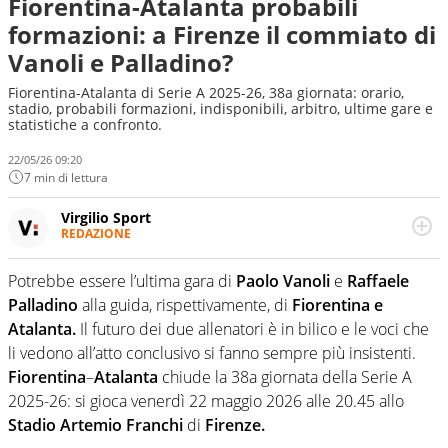
Fiorentina-Atalanta probabili
formazioni: a Firenze il commiato di
Vanoli e Palladino?
Fiorentina-Atalanta di Serie A 2025-26, 38a giornata: orario,
stadio, probabili formazioni, indisponibili, arbitro, ultime gare e
statistiche a confronto.
22/05/26 09:20
7 min di lettura
Virgilio Sport
REDAZIONE
Da oltre 20 anni informa in modo obiettivo e
appassionato su tutto il mondo dello sport. Calcio,
Potrebbe essere l’ultima gara di
Paolo Vanoli
e
Raffaele
calciomercato, F1, Motomondiale ma anche tennis,
Palladino
alla guida, rispettivamente, di
Fiorentina e
volley, basket: su Virgilio Sport i tifosi e gli appassionati
sanno che troveranno sempre copertura completa e
Atalanta.
Il futuro dei due allenatori è in bilico e le voci che
zero faziosità. La squadra di Virgilio Sport è formata da
li vedono all’atto conclusivo si fanno sempre più insistenti.
giornalisti ed esperti di sport abili sia nel gioco di
Fiorentina
–
Atalanta
chiude la 38a giornata della Serie A
rimessa quando intercettano le notizie e le rilanciano
2025-26: si gioca venerdì 22 maggio 2026 alle 20.45 allo
verso la rete, sia nella costruzione dal basso quando
creano contenuti 100% originali ed esclusivi.
Stadio Artemio Franchi
di
Firenze.