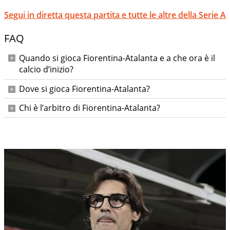
Segui in diretta questa partita e tutte le altre della Serie A
FAQ
Quando si gioca Fiorentina-Atalanta e a che ora è il
calcio d’inizio?
Fiorentina-Atalanta si gioca venerdì 22 maggio 2026, con
Dove si gioca Fiorentina-Atalanta?
calcio d’inizio alle ore 20:45.
La partita si disputa allo Stadio Artemio Franchi di Firenze.
Chi è l’arbitro di Fiorentina-Atalanta?
L’arbitro è il sig. Perri, assistenti Votta e Pressato; IV ufficiale
Massa; VAR Di Bello, AVAR Serra.