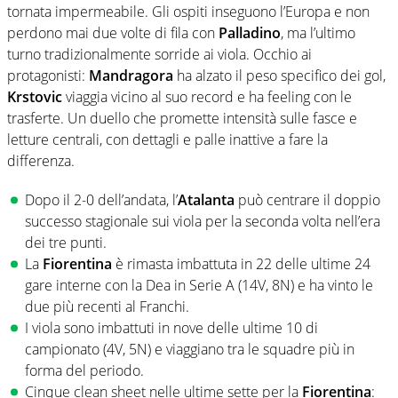
tornata impermeabile. Gli ospiti inseguono l’Europa e non
perdono mai due volte di fila con
Palladino
, ma l’ultimo
turno tradizionalmente sorride ai viola. Occhio ai
protagonisti:
Mandragora
ha alzato il peso specifico dei gol,
Krstovic
viaggia vicino al suo record e ha feeling con le
trasferte. Un duello che promette intensità sulle fasce e
letture centrali, con dettagli e palle inattive a fare la
differenza.
Dopo il 2-0 dell’andata, l’
Atalanta
può centrare il doppio
successo stagionale sui viola per la seconda volta nell’era
dei tre punti.
La
Fiorentina
è rimasta imbattuta in 22 delle ultime 24
gare interne con la Dea in Serie A (14V, 8N) e ha vinto le
due più recenti al Franchi.
I viola sono imbattuti in nove delle ultime 10 di
campionato (4V, 5N) e viaggiano tra le squadre più in
forma del periodo.
Cinque clean sheet nelle ultime sette per la
Fiorentina
: