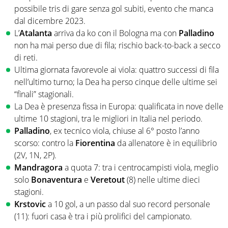
possibile tris di gare senza gol subiti, evento che manca
dal dicembre 2023.
L’
Atalanta
arriva da ko con il Bologna ma con
Palladino
non ha mai perso due di fila; rischio back-to-back a secco
di reti.
Ultima giornata favorevole ai viola: quattro successi di fila
nell’ultimo turno; la Dea ha perso cinque delle ultime sei
“finali” stagionali.
La Dea è presenza fissa in Europa: qualificata in nove delle
ultime 10 stagioni, tra le migliori in Italia nel periodo.
Palladino
, ex tecnico viola, chiuse al 6° posto l’anno
scorso: contro la
Fiorentina
da allenatore è in equilibrio
(2V, 1N, 2P).
Mandragora
a quota 7: tra i centrocampisti viola, meglio
solo
Bonaventura
e
Veretout
(8) nelle ultime dieci
stagioni.
Krstovic
a 10 gol, a un passo dal suo record personale
(11): fuori casa è tra i più prolifici del campionato.