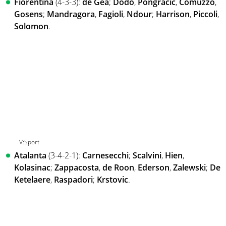
Fiorentina
(4-3-3):
de Gea
;
Dodô
,
Pongracic
,
Comuzzo
,
Gosens
;
Mandragora
,
Fagioli
,
Ndour
;
Harrison
,
Piccoli
,
Solomon
.
V:Sport
Atalanta
(3-4-2-1):
Carnesecchi
;
Scalvini
,
Hien
,
Kolasinac
;
Zappacosta
,
de Roon
,
Ederson
,
Zalewski
;
De
Ketelaere
,
Raspadori
;
Krstovic
.