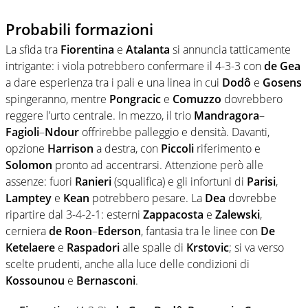
Probabili formazioni
La sfida tra
Fiorentina
e
Atalanta
si annuncia tatticamente
intrigante: i viola potrebbero confermare il 4-3-3 con
de Gea
a dare esperienza tra i pali e una linea in cui
Dodô
e
Gosens
spingeranno, mentre
Pongracic
e
Comuzzo
dovrebbero
reggere l’urto centrale. In mezzo, il trio
Mandragora
–
Fagioli
–
Ndour
offrirebbe palleggio e densità. Davanti,
opzione
Harrison
a destra, con
Piccoli
riferimento e
Solomon
pronto ad accentrarsi. Attenzione però alle
assenze: fuori
Ranieri
(squalifica) e gli infortuni di
Parisi
,
Lamptey
e
Kean
potrebbero pesare. La
Dea
dovrebbe
ripartire dal 3-4-2-1: esterni
Zappacosta
e
Zalewski
,
cerniera
de Roon
–
Ederson
, fantasia tra le linee con
De
Ketelaere
e
Raspadori
alle spalle di
Krstovic
; si va verso
scelte prudenti, anche alla luce delle condizioni di
Kossounou
e
Bernasconi
.