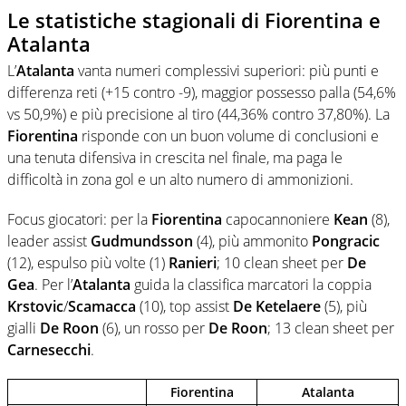
Le statistiche stagionali di Fiorentina e
Atalanta
L’
Atalanta
vanta numeri complessivi superiori: più punti e
differenza reti (+15 contro -9), maggior possesso palla (54,6%
vs 50,9%) e più precisione al tiro (44,36% contro 37,80%). La
Fiorentina
risponde con un buon volume di conclusioni e
una tenuta difensiva in crescita nel finale, ma paga le
difficoltà in zona gol e un alto numero di ammonizioni.
Focus giocatori: per la
Fiorentina
capocannoniere
Kean
(8),
leader assist
Gudmundsson
(4), più ammonito
Pongracic
(12), espulso più volte (1)
Ranieri
; 10 clean sheet per
De
Gea
. Per l’
Atalanta
guida la classifica marcatori la coppia
Krstovic
/
Scamacca
(10), top assist
De Ketelaere
(5), più
gialli
De Roon
(6), un rosso per
De Roon
; 13 clean sheet per
Carnesecchi
.
Fiorentina
Atalanta