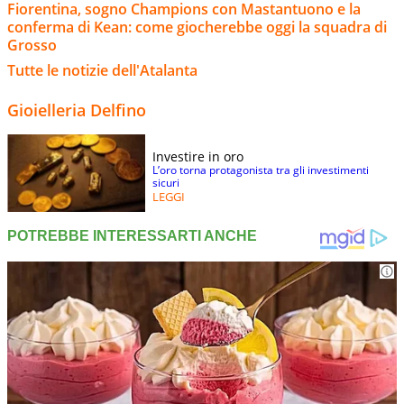
Fiorentina, sogno Champions con Mastantuono e la
conferma di Kean: come giocherebbe oggi la squadra di
Grosso
Tutte le notizie dell'Atalanta
Gioielleria Delfino
Investire in oro
L’oro torna protagonista tra gli investimenti
sicuri
LEGGI