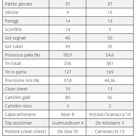
Partite giocate
37
37
Vittorie
9
15
Pareggi
14
13
Sconfitte
14
9
Gol segnati
40
50
Gol subiti
49
35
Possesso palla (%)
50,9
54,6
Tiri totali
336
381
Tiri in porta
127
169
Precisione tiro (%)
37,8
44,36
Clean sheet
10
13
Cartellini gialli
80
56
Cartellini rossi
3
2
Capocannoniere
Kean 8
Krstovic/Scamacca 10
Top assistman
Gudmundsson 4
De Ketelaere 5
Portiere (clean sheet)
De Gea 10
Carnesecchi 13