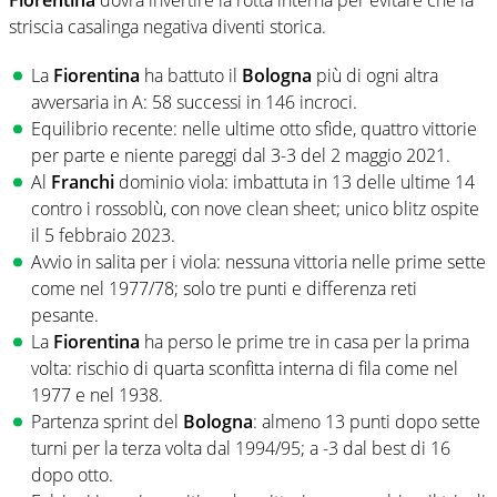
Fiorentina
dovrà invertire la rotta interna per evitare che la
striscia casalinga negativa diventi storica.
La
Fiorentina
ha battuto il
Bologna
più di ogni altra
avversaria in A: 58 successi in 146 incroci.
Equilibrio recente: nelle ultime otto sfide, quattro vittorie
per parte e niente pareggi dal 3-3 del 2 maggio 2021.
Al
Franchi
dominio viola: imbattuta in 13 delle ultime 14
contro i rossoblù, con nove clean sheet; unico blitz ospite
il 5 febbraio 2023.
Avvio in salita per i viola: nessuna vittoria nelle prime sette
come nel 1977/78; solo tre punti e differenza reti
pesante.
La
Fiorentina
ha perso le prime tre in casa per la prima
volta: rischio di quarta sconfitta interna di fila come nel
1977 e nel 1938.
Partenza sprint del
Bologna
: almeno 13 punti dopo sette
turni per la terza volta dal 1994/95; a -3 dal best di 16
dopo otto.