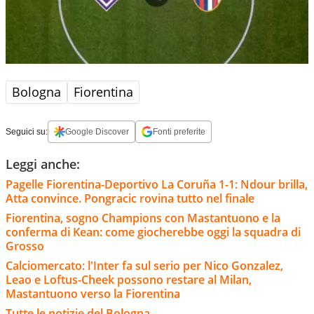
Bologna
Fiorentina
Seguici su:
Google Discover
Fonti preferite
Leggi anche:
Pagelle Fiorentina-Deportivo La Coruña 1-1: Ndour brilla,
Atta convince. Pongracic rovina tutto nel finale
Fiorentina, sogno Champions con Mastantuono e la
conferma di Kean: come giocherebbe oggi la squadra di
Grosso
Calciomercato: l'Inter fa sul serio per Nico Gonzalez,
Leao e Loftus-Cheek possono restare al Milan,
Mastantuono verso la Fiorentina
Tutte le notizie del Bologna