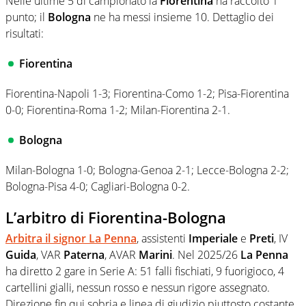
Nelle ultime 5 di campionato la
Fiorentina
ha raccolto 1
punto; il
Bologna
ne ha messi insieme 10. Dettaglio dei
risultati:
Fiorentina
Fiorentina-Napoli 1-3; Fiorentina-Como 1-2; Pisa-Fiorentina
0-0; Fiorentina-Roma 1-2; Milan-Fiorentina 2-1.
Bologna
Milan-Bologna 1-0; Bologna-Genoa 2-1; Lecce-Bologna 2-2;
Bologna-Pisa 4-0; Cagliari-Bologna 0-2.
L’arbitro di Fiorentina-Bologna
Arbitra il signor
La Penna
, assistenti
Imperiale
e
Preti
, IV
Guida
, VAR
Paterna
, AVAR
Marini
. Nel 2025/26
La Penna
ha diretto 2 gare in Serie A: 51 falli fischiati, 9 fuorigioco, 4
cartellini gialli, nessun rosso e nessun rigore assegnato.
Direzione fin qui sobria e linea di giudizio piuttosto costante.