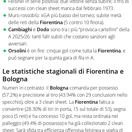
Felsinei in serie positiva: due vittorie senza subire; il tris di
successi con clean sheet manca dal febbraio 1973.
Muro rossoblù: xGA più basso del torneo; subite metà
delle reti della
Fiorentina
(5 contro 10 finora).
Cambiaghi
e
Dodo
sono tra i più “provoca-cartellini” della
A 2025/26: tanti falli subiti che costano sanzioni agli
avversari.
Orsolini
è on fire: cinque gol come tutta la
Fiorentina
, e
può segnare per la quinta gara di fila in A.
Le statistiche stagionali di Fiorentina e
Bologna
Numeri in contrasto: il
Bologna
comanda per possesso
(57.2%) e precisione al tiro (43.94% con 29 conclusioni nello
specchio), oltre a 3 clean sheet. La
Fiorentina
fatica a
convertire (28.30% di tiri in porta, 15 sul totale di 53), segna
poco (5 reti) e ha concesso 10 gol, ma resta ordinata nel
palleggio (49.4% di possesso) e ha già collezionato 2 clean
sheet. Sarà sfida tra efficienza offensiva felsinea e voglia di