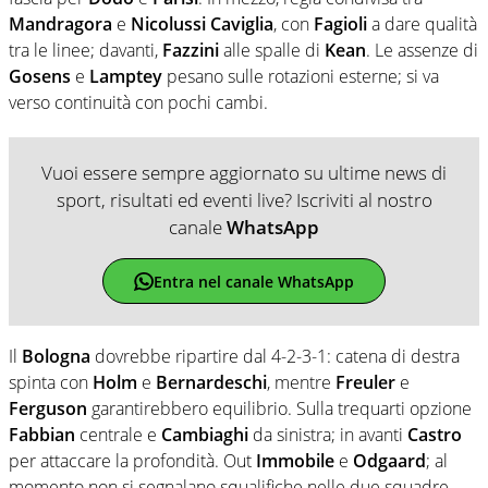
Mandragora
e
Nicolussi Caviglia
, con
Fagioli
a dare qualità
tra le linee; davanti,
Fazzini
alle spalle di
Kean
. Le assenze di
Gosens
e
Lamptey
pesano sulle rotazioni esterne; si va
verso continuità con pochi cambi.
Vuoi essere sempre aggiornato su ultime news di
sport, risultati ed eventi live? Iscriviti al nostro
canale
WhatsApp
Entra nel canale WhatsApp
Il
Bologna
dovrebbe ripartire dal 4-2-3-1: catena di destra
spinta con
Holm
e
Bernardeschi
, mentre
Freuler
e
Ferguson
garantirebbero equilibrio. Sulla trequarti opzione
Fabbian
centrale e
Cambiaghi
da sinistra; in avanti
Castro
per attaccare la profondità. Out
Immobile
e
Odgaard
; al
momento non si segnalano squalifiche nelle due squadre.