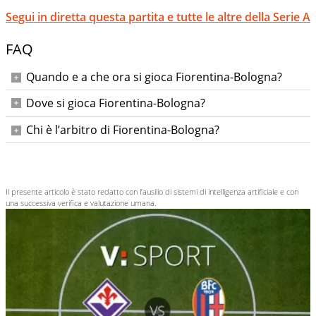
Segui in diretta questa partita e tutte le altre della Serie A
FAQ
Quando e a che ora si gioca Fiorentina-Bologna?
Domenica 26 ottobre 2025 alle ore 18:00.
Dove si gioca Fiorentina-Bologna?
Allo Stadio Artemio Franchi di Firenze.
Chi è l’arbitro di Fiorentina-Bologna?
Federico La Penna; assistenti Imperiale e Preti, IV Guida,
VAR Paterna, AVAR Marini.
Il presente articolo è stato redatto con l’ausilio di sistemi di intelligenza artificiale e con
una successiva verifica e valutazione umana.