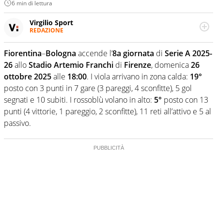
6 min di lettura
Virgilio Sport
REDAZIONE
Da oltre 20 anni informa in modo obiettivo e
appassionato su tutto il mondo dello sport. Calcio,
Fiorentina
–
Bologna
accende l’
8a giornata
di
Serie A 2025-
calciomercato, F1, Motomondiale ma anche tennis,
26
allo
Stadio Artemio Franchi
di
Firenze
, domenica
26
volley, basket: su Virgilio Sport i tifosi e gli appassionati
sanno che troveranno sempre copertura completa e
ottobre 2025
alle
18:00
. I viola arrivano in zona calda:
19°
zero faziosità. La squadra di Virgilio Sport è formata da
posto con 3 punti in 7 gare (3 pareggi, 4 sconfitte), 5 gol
giornalisti ed esperti di sport abili sia nel gioco di
segnati e 10 subiti. I rossoblù volano in alto:
5°
posto con 13
rimessa quando intercettano le notizie e le rilanciano
punti (4 vittorie, 1 pareggio, 2 sconfitte), 11 reti all’attivo e 5 al
verso la rete, sia nella costruzione dal basso quando
creano contenuti 100% originali ed esclusivi.
passivo.