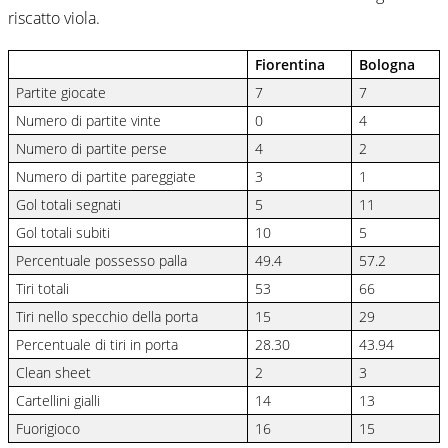
riscatto viola.
Fiorentina
Bologna
Partite giocate
7
7
Numero di partite vinte
0
4
Numero di partite perse
4
2
Numero di partite pareggiate
3
1
Gol totali segnati
5
11
Gol totali subiti
10
5
Percentuale possesso palla
49.4
57.2
Tiri totali
53
66
Tiri nello specchio della porta
15
29
Percentuale di tiri in porta
28.30
43.94
Clean sheet
2
3
Cartellini gialli
14
13
Fuorigioco
16
15