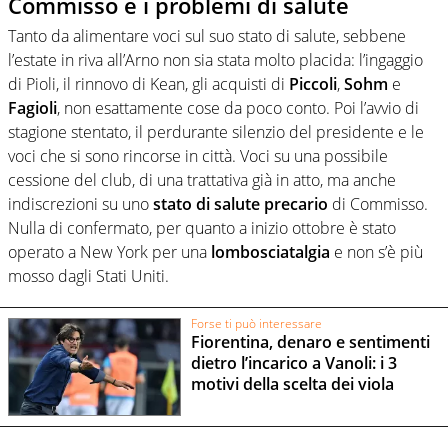
Commisso e i problemi di salute
Tanto da alimentare voci sul suo stato di salute, sebbene
l’estate in riva all’Arno non sia stata molto placida: l’ingaggio
di Pioli, il rinnovo di Kean, gli acquisti di
Piccoli
,
Sohm
e
Fagioli
, non esattamente cose da poco conto. Poi l’avvio di
stagione stentato, il perdurante silenzio del presidente e le
voci che si sono rincorse in città. Voci su una possibile
cessione del club, di una trattativa già in atto, ma anche
indiscrezioni su uno
stato di salute precario
di Commisso.
Nulla di confermato, per quanto a inizio ottobre è stato
operato a New York per una
lombosciatalgia
e non s’è più
mosso dagli Stati Uniti.
Forse ti può interessare
Fiorentina, denaro e sentimenti
dietro l’incarico a Vanoli: i 3
motivi della scelta dei viola