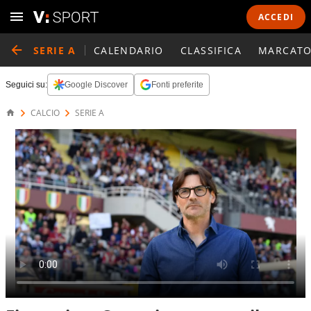
ACCEDI
SERIE A
CALENDARIO
CLASSIFICA
MARCATO
Seguici su:
Google Discover
Fonti preferite
CALCIO
SERIE A