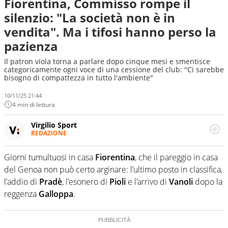
Fiorentina, Commisso rompe il
silenzio: "La società non è in
vendita". Ma i tifosi hanno perso la
pazienza
Il patron viola torna a parlare dopo cinque mesi e smentisce
categoricamente ogni voce di una cessione del club: "Ci sarebbe
bisogno di compattezza in tutto l'ambiente"
10/11/25 21:44
4 min di lettura
Virgilio Sport
REDAZIONE
Da oltre 20 anni informa in modo obiettivo e
appassionato su tutto il mondo dello sport. Calcio,
Giorni tumultuosi in casa
Fiorentina
, che il pareggio in casa
calciomercato, F1, Motomondiale ma anche tennis,
del Genoa non può certo arginare: l’ultimo posto in classifica,
volley, basket: su Virgilio Sport i tifosi e gli appassionati
sanno che troveranno sempre copertura completa e
l’addio di
Pradè
, l’esonero di
Pioli
e l’arrivo di
Vanoli
dopo la
zero faziosità. La squadra di Virgilio Sport è formata da
reggenza
Galloppa
.
giornalisti ed esperti di sport abili sia nel gioco di
rimessa quando intercettano le notizie e le rilanciano
verso la rete, sia nella costruzione dal basso quando