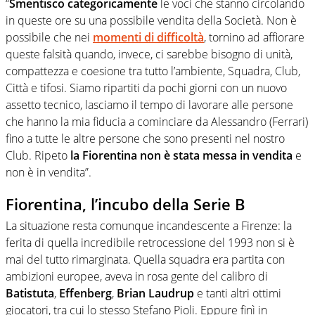
“
Smentisco categoricamente
le voci che stanno circolando
in queste ore su una possibile vendita della Società. Non è
possibile che nei
momenti di difficoltà
, tornino ad affiorare
queste falsità quando, invece, ci sarebbe bisogno di unità,
compattezza e coesione tra tutto l’ambiente, Squadra, Club,
Città e tifosi. Siamo ripartiti da pochi giorni con un nuovo
assetto tecnico, lasciamo il tempo di lavorare alle persone
che hanno la mia fiducia a cominciare da Alessandro (Ferrari)
fino a tutte le altre persone che sono presenti nel nostro
Club. Ripeto
la Fiorentina non è stata messa in vendita
e
non è in vendita”.
Fiorentina, l’incubo della Serie B
La situazione resta comunque incandescente a Firenze: la
ferita di quella incredibile retrocessione del 1993 non si è
mai del tutto rimarginata. Quella squadra era partita con
ambizioni europee, aveva in rosa gente del calibro di
Batistuta
,
Effenberg
,
Brian Laudrup
e tanti altri ottimi
giocatori, tra cui lo stesso Stefano Pioli. Eppure finì in