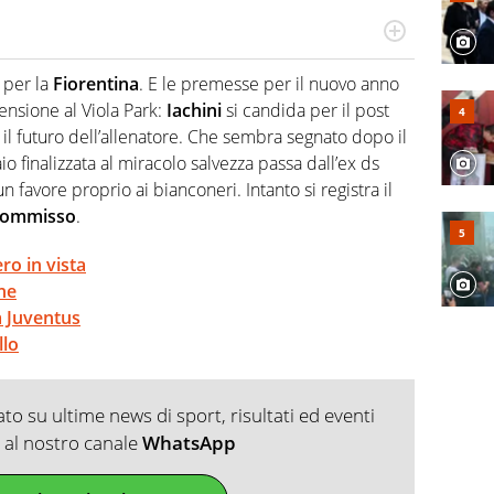
po per vivere ogni evento in tutte le sue sfaccettature.
 e per la sfera di cuoio. Il pallone è una cosa serissima,
 per la
Fiorentina
. E le premesse per il nuovo anno
tensione al Viola Park:
Iachini
si candida per il post
il futuro dell’allenatore. Che sembra segnato dopo il
o finalizzata al miracolo salvezza passa dall’ex ds
n favore proprio ai bianconeri. Intanto si registra il
ommisso
.
ro in vista
one
a Juventus
llo
o su ultime news di sport, risultati ed eventi
ti al nostro canale
WhatsApp