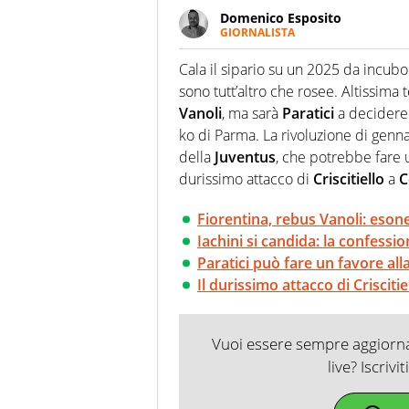
Domenico Esposito
GIORNALISTA
Da vent’anni in campo e sul cam
Passione smisurata per il calcio
Cala il sipario su un 2025 da incubo
guai a dirgli di no
sono tutt’altro che rosee. Altissima 
Vanoli
, ma sarà
Paratici
a decidere 
ko di Parma. La rivoluzione di gennai
della
Juventus
, che potrebbe fare u
durissimo attacco di
Criscitiello
a
C
Fiorentina, rebus Vanoli: esone
Iachini si candida: la confessi
Paratici può fare un favore all
Il durissimo attacco di Criscitie
Vuoi essere sempre aggiornat
live? Iscrivi