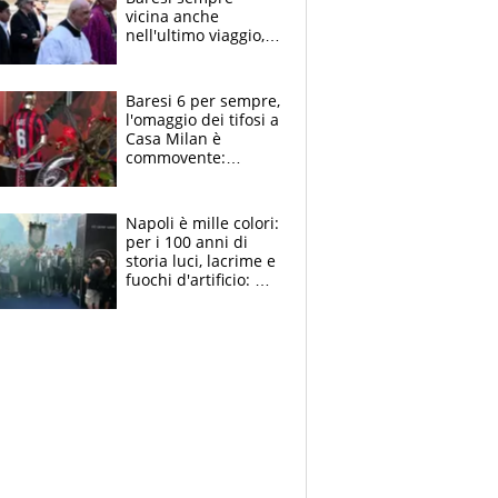
vicina anche
nell'ultimo viaggio,
la moglie Maura, i
figli e i suoi cari
circondati
Baresi 6 per sempre,
dall'affetto dei tifosi
l'omaggio dei tifosi a
Casa Milan è
commovente:
maglie, bandiere,
sciarpe, lacrime e
bigliettini
Napoli è mille colori:
per i 100 anni di
storia luci, lacrime e
fuochi d'artificio: De
Laurentiis salta al
coro anti-Juve