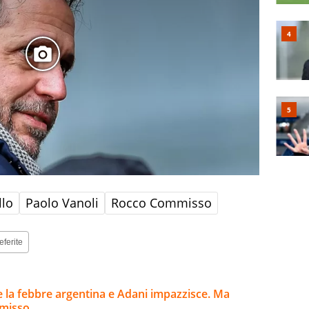
llo
Paolo Vanoli
Rocco Commisso
eferite
 la febbre argentina e Adani impazzisce. Ma
mmisso