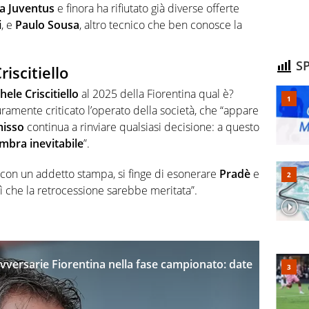
la Juventus
e finora ha rifiutato già diverse offerte
i
, e
Paulo Sousa
, altro tecnico che ben conosce la
SP
riscitiello
hele Criscitiello
al 2025 della Fiorentina qual è?
duramente criticato l’operato della società, che “appare
isso
continua a rinviare qualsiasi decisione: a questo
mbra inevitabile
”.
con un addetto stampa, si finge di esonerare
Pradè
e
a sì che la retrocessione sarebbe meritata”.
versarie Fiorentina nella fase campionato: date