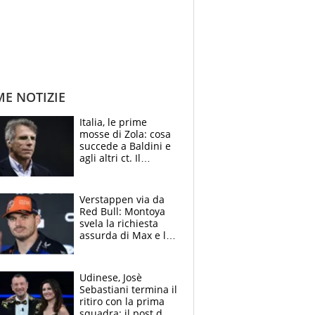
ME NOTIZIE
Italia, le prime
mosse di Zola: cosa
succede a Baldini e
agli altri ct. Il
Borussia tenta un
altro sgarbo agli
azzurri
Verstappen via da
Red Bull: Montoya
svela la richiesta
assurda di Max e lo
avverte: “Sicuro
Mercedes e
McLaren siano
Udinese, Josè
meglio?”
Sebastiani termina il
ritiro con la prima
squadra: il post del