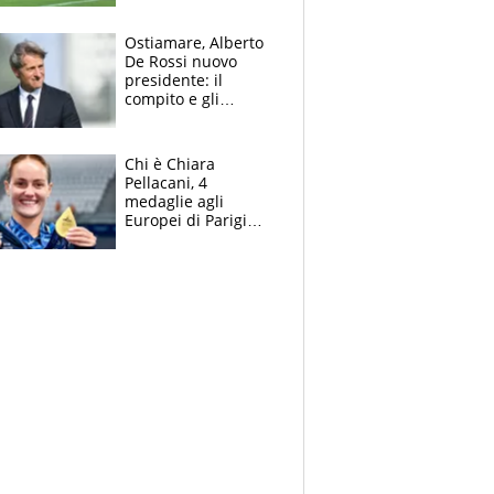
l'Inter Miami, altro
che ritiro
Ostiamare, Alberto
De Rossi nuovo
presidente: il
compito e gli
obiettivi ricevuti dal
figlio Daniele
Chi è Chiara
Pellacani, 4
medaglie agli
Europei di Parigi
2026, papà
Giampaolo
giornalista, mamma
insegnante e il
fratello calciatore