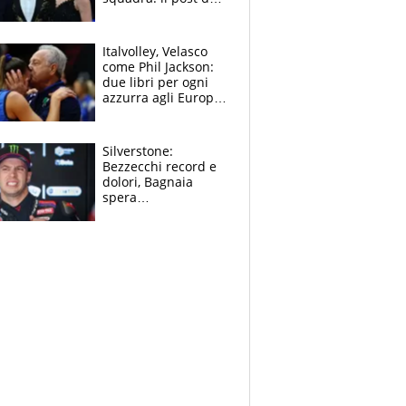
figlio di Amadeus e
Sanremo sullo
sfondo
Italvolley, Velasco
come Phil Jackson:
due libri per ogni
azzurra agli Europei.
Quello per Sylla è
“geniale”
Silverstone:
Bezzecchi record e
dolori, Bagnaia
spera
nell'antidolorifico,
Marquez si tira fuori
e vota Aprilia