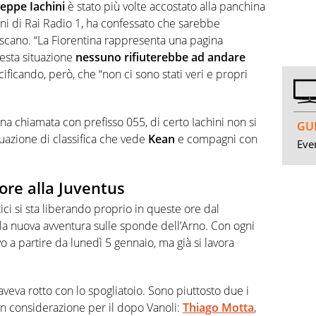
eppe Iachini
è stato più volte accostato alla panchina
oni di Rai Radio 1, ha confessato che sarebbe
scano. “La Fiorentina rappresenta una pagina
uesta situazione
nessuno rifiuterebbe ad andare
cificando, però, che “non ci sono stati veri e propri
a chiamata con prefisso 055, di certo Iachini non si
GUI
tuazione di classifica che vede
Kean
e compagni con
Even
ore alla Juventus
ci si sta liberando proprio in queste ore dal
a nuova avventura sulle sponde dell’Arno. Con ogni
vo a partire da lunedì 5 gennaio, ma già si lavora
 aveva rotto con lo spogliatoio. Sono piuttosto due i
n considerazione per il dopo Vanoli:
Thiago Motta
,