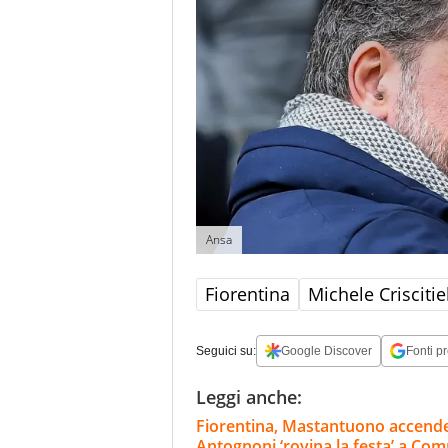
Ansa
Fiorentina
Michele Criscitie
Seguici su:
Google Discover
Fonti pr
Leggi anche:
Fiorentina, Mastantuono accende
Antognoni ‘rovina la festa’ a Co