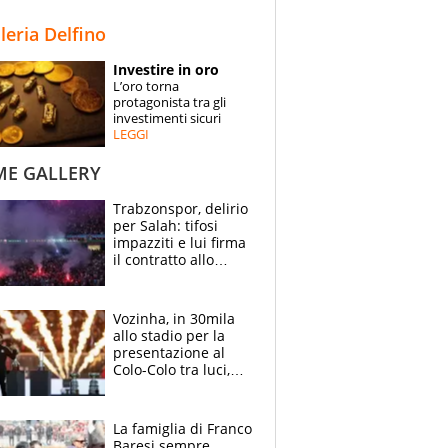
STORIE
lleria Delfino
SPECIALI
Investire in oro
L’oro torna
ESPERTI
protagonista tra gli
investimenti sicuri
LEGGI
CONTATTI
ME GALLERY
Trabzonspor, delirio
per Salah: tifosi
impazziti e lui firma
il contratto allo
stadio
Vozinha, in 30mila
allo stadio per la
presentazione al
Colo-Colo tra luci,
spettacolo, elicotteri
e paracadutisti
La famiglia di Franco
Baresi sempre