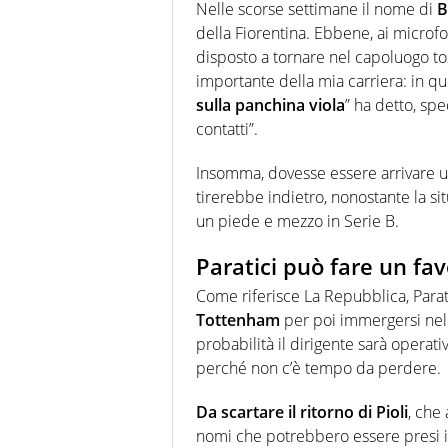
Nelle scorse settimane il nome di
B
della Fiorentina. Ebbene, ai microf
disposto a tornare nel capoluogo to
importante della mia carriera: in q
sulla panchina viola
” ha detto, spe
contatti”.
Insomma, dovesse essere arrivare un
tirerebbe indietro, nonostante la si
un piede e mezzo in Serie B.
Paratici può fare un fav
Come riferisce La Repubblica, Parati
Tottenham
per poi immergersi nell
probabilità il dirigente sarà operati
perché non c’è tempo da perdere.
Da scartare il ritorno di Pioli
, che
nomi che potrebbero essere presi i