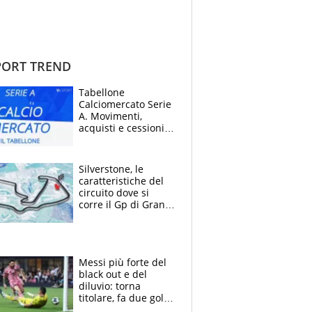
ORT TREND
Tabellone
Calciomercato Serie
A. Movimenti,
acquisti e cessioni:
estate 2026-27
Silverstone, le
caratteristiche del
circuito dove si
corre il Gp di Gran
Bretagna del
Motomondiale
Messi più forte del
black out e del
diluvio: torna
titolare, fa due gol e
un assist e trascina