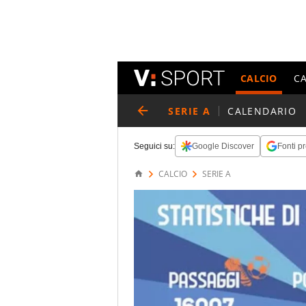
CALCIO
C
SERIE A
CALENDARIO
Seguici su:
Google Discover
Fonti pr
CALCIO
SERIE A