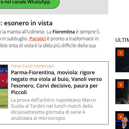
ra nel canale WhatsApp
: esonero in vista
 la manita all’Udinese. La
Fiorentina
è sempre lì,
fo in subbuglio.
Paratici
è pronto a trasformarsi in
ULTI
le tinta di viola è la sfida più difficile della sua
Forse ti può interessare
Parma-Fiorentina, moviola: rigore
negato ma viola al buio, Vanoli verso
l’esonero, Corvi decisivo, paura per
Piccoli
La prova dell’arbitro napoletano Marco
Guida al Tardini nel lunch match della
diciassettesima giornata di serie A
analizzata al microscopio