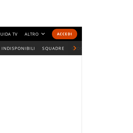
UIDA TV
ALTRO
ACCEDI
INDISPONIBILI
CALENDARI E CLASSIFICHE
SQUADRE
GIOCATORI SERIE A
ALTRI SPORT
MONDIALI 2026
OLIMPIADI
GOSSIP
LIFESTYLE