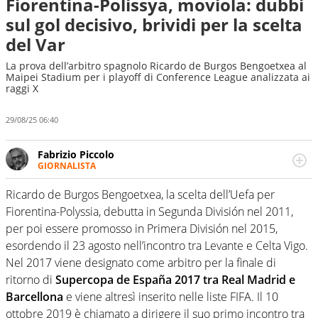
Fiorentina-Polissya, moviola: dubbi
sul gol decisivo, brividi per la scelta
del Var
La prova dell’arbitro spagnolo Ricardo de Burgos Bengoetxea al
Maipei Stadium per i playoff di Conference League analizzata ai
raggi X
29/08/25 06:40
Fabrizio Piccolo
GIORNALISTA
Nella sua carriera ha seguito numerose manifestazioni
sportive e collaborato con agenzie e testate. Esperienza,
Ricardo de Burgos Bengoetxea, la scelta dell’Uefa per
competenza, conoscenza e memoria storica. Si occupa
Fiorentina-Polyssia, debutta in Segunda División nel 2011,
prevalentemente di calcio
per poi essere promosso in Primera División nel 2015,
esordendo il 23 agosto nell’incontro tra Levante e Celta Vigo.
Nel 2017 viene designato come arbitro per la finale di
ritorno di
Supercopa de España 2017 tra Real Madrid e
Barcellona
e viene altresì inserito nelle liste FIFA. Il 10
ottobre 2019 è chiamato a dirigere il suo primo incontro tra