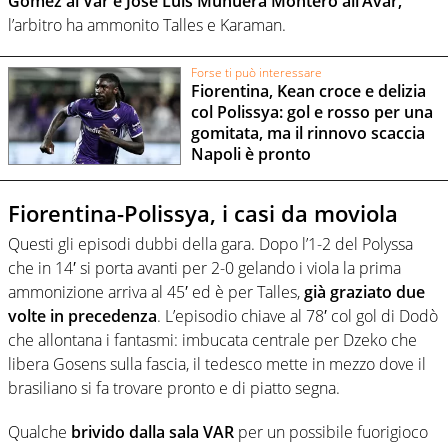
Gómez al Var e José Luis Munuera Montero all’Avar,
l’arbitro ha ammonito Talles e Karaman.
Forse ti può interessare
Fiorentina, Kean croce e delizia
col Polissya: gol e rosso per una
gomitata, ma il rinnovo scaccia
Napoli è pronto
Fiorentina-Polissya, i casi da moviola
Questi gli episodi dubbi della gara. Dopo l’1-2 del Polyssa
che in 14′ si porta avanti per 2-0 gelando i viola la prima
ammonizione arriva al 45′ ed è per Talles,
già graziato due
volte in precedenza
. L’episodio chiave al 78′ col gol di Dodò
che allontana i fantasmi: imbucata centrale per Dzeko che
libera Gosens sulla fascia, il tedesco mette in mezzo dove il
brasiliano si fa trovare pronto e di piatto segna.
Qualche
brivido dalla sala VAR
per un possibile fuorigioco