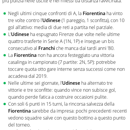
più pulizia nelle uscite e nei riflessi da distanza ravvicinata.
Negli ultimi cinque confronti di A, la
Fiorentina
ha vinto
tre volte contro l’
Udinese
(1 pareggio, 1 sconfitta), con 10
gol all’attivo: media di due reti a partita nel parziale.
L’
Udinese
ha espugnato Firenze due volte nelle ultime
quattro trasferte in Serie A (1N, 1P) e insegue un bis
consecutivo al
Franchi
che manca dai tardi anni ’80.
La
Fiorentina
non ha ancora festeggiato una vittoria
casalinga in campionato (7 partite: 2N, 5P): potrebbe
toccare quota otto gare interne senza successi come non
accadeva dal 2019.
Nelle ultime sei giornate, l’
Udinese
ha alternato tre
vittorie e tre sconfitte: quando vince non subisce gol,
quando perde fatica a costruire occasioni pulite.
Con soli 6 punti in 15 turni, la rincorsa salvezza della
Fiorentina
sarebbe da impresa: pochi precedenti recenti
vedono squadre salve con questo bottino a questo punto
del torneo.