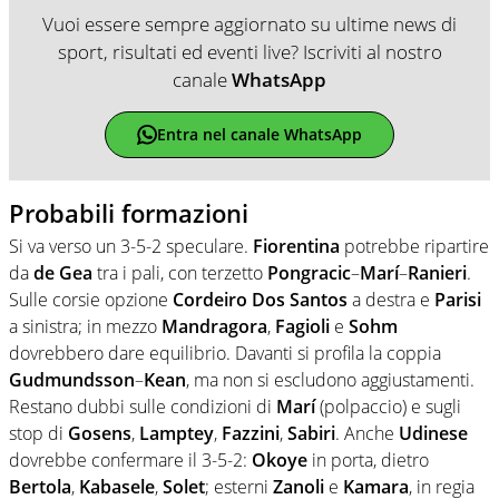
Vuoi essere sempre aggiornato su ultime news di
sport, risultati ed eventi live? Iscriviti al nostro
canale
WhatsApp
Entra nel canale WhatsApp
Probabili formazioni
Si va verso un 3-5-2 speculare.
Fiorentina
potrebbe ripartire
da
de Gea
tra i pali, con terzetto
Pongracic
–
Marí
–
Ranieri
.
Sulle corsie opzione
Cordeiro Dos Santos
a destra e
Parisi
a sinistra; in mezzo
Mandragora
,
Fagioli
e
Sohm
dovrebbero dare equilibrio. Davanti si profila la coppia
Gudmundsson
–
Kean
, ma non si escludono aggiustamenti.
Restano dubbi sulle condizioni di
Marí
(polpaccio) e sugli
stop di
Gosens
,
Lamptey
,
Fazzini
,
Sabiri
. Anche
Udinese
dovrebbe confermare il 3-5-2:
Okoye
in porta, dietro
Bertola
,
Kabasele
,
Solet
; esterni
Zanoli
e
Kamara
, in regia