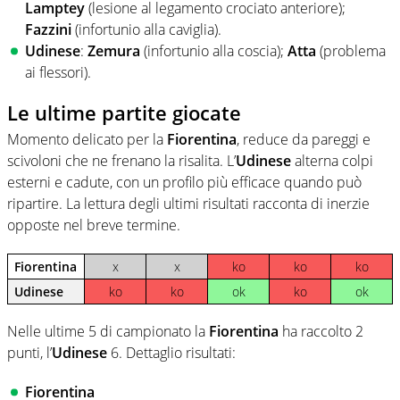
Lamptey
(lesione al legamento crociato anteriore);
Fazzini
(infortunio alla caviglia).
Udinese
:
Zemura
(infortunio alla coscia);
Atta
(problema
ai flessori).
Le ultime partite giocate
Momento delicato per la
Fiorentina
, reduce da pareggi e
scivoloni che ne frenano la risalita. L’
Udinese
alterna colpi
esterni e cadute, con un profilo più efficace quando può
ripartire. La lettura degli ultimi risultati racconta di inerzie
opposte nel breve termine.
Fiorentina
x
x
ko
ko
ko
Udinese
ko
ko
ok
ko
ok
Nelle ultime 5 di campionato la
Fiorentina
ha raccolto 2
punti, l’
Udinese
6. Dettaglio risultati:
Fiorentina