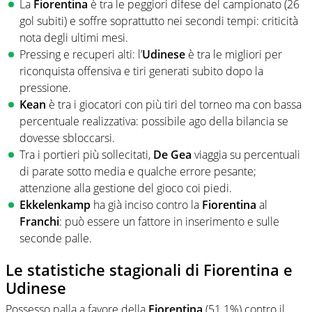
La
Fiorentina
è tra le peggiori difese del campionato (26
gol subiti) e soffre soprattutto nei secondi tempi: criticità
nota degli ultimi mesi.
Pressing e recuperi alti: l’
Udinese
è tra le migliori per
riconquista offensiva e tiri generati subito dopo la
pressione.
Kean
è tra i giocatori con più tiri del torneo ma con bassa
percentuale realizzativa: possibile ago della bilancia se
dovesse sbloccarsi.
Tra i portieri più sollecitati,
De Gea
viaggia su percentuali
di parate sotto media e qualche errore pesante;
attenzione alla gestione del gioco coi piedi.
Ekkelenkamp
ha già inciso contro la
Fiorentina
al
Franchi
: può essere un fattore in inserimento e sulle
seconde palle.
Le statistiche stagionali di Fiorentina e
Udinese
Possesso palla a favore della
Fiorentina
(51.1%) contro il