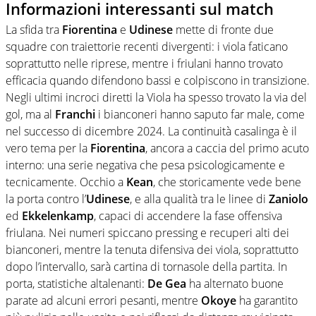
Informazioni interessanti sul match
La sfida tra
Fiorentina
e
Udinese
mette di fronte due
squadre con traiettorie recenti divergenti: i viola faticano
soprattutto nelle riprese, mentre i friulani hanno trovato
efficacia quando difendono bassi e colpiscono in transizione.
Negli ultimi incroci diretti la Viola ha spesso trovato la via del
gol, ma al
Franchi
i bianconeri hanno saputo far male, come
nel successo di dicembre 2024. La continuità casalinga è il
vero tema per la
Fiorentina
, ancora a caccia del primo acuto
interno: una serie negativa che pesa psicologicamente e
tecnicamente. Occhio a
Kean
, che storicamente vede bene
la porta contro l’
Udinese
, e alla qualità tra le linee di
Zaniolo
ed
Ekkelenkamp
, capaci di accendere la fase offensiva
friulana. Nei numeri spiccano pressing e recuperi alti dei
bianconeri, mentre la tenuta difensiva dei viola, soprattutto
dopo l’intervallo, sarà cartina di tornasole della partita. In
porta, statistiche altalenanti:
De Gea
ha alternato buone
parate ad alcuni errori pesanti, mentre
Okoye
ha garantito