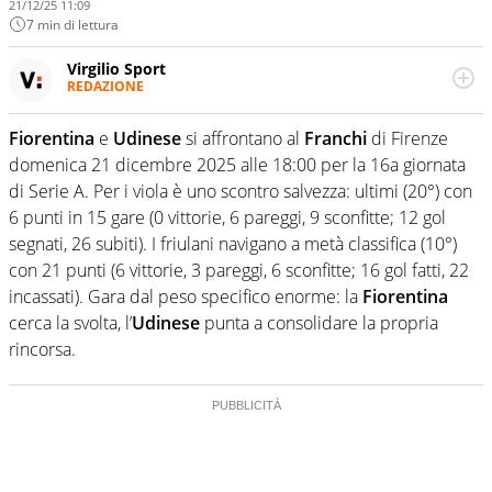
21/12/25 11:09
7 min di lettura
Virgilio Sport
REDAZIONE
Da oltre 20 anni informa in modo obiettivo e
appassionato su tutto il mondo dello sport. Calcio,
Fiorentina
e
Udinese
si affrontano al
Franchi
di Firenze
calciomercato, F1, Motomondiale ma anche tennis,
domenica 21 dicembre 2025 alle 18:00 per la 16a giornata
volley, basket: su Virgilio Sport i tifosi e gli appassionati
sanno che troveranno sempre copertura completa e
di Serie A. Per i viola è uno scontro salvezza: ultimi (20°) con
zero faziosità. La squadra di Virgilio Sport è formata da
6 punti in 15 gare (0 vittorie, 6 pareggi, 9 sconfitte; 12 gol
giornalisti ed esperti di sport abili sia nel gioco di
segnati, 26 subiti). I friulani navigano a metà classifica (10°)
rimessa quando intercettano le notizie e le rilanciano
con 21 punti (6 vittorie, 3 pareggi, 6 sconfitte; 16 gol fatti, 22
verso la rete, sia nella costruzione dal basso quando
creano contenuti 100% originali ed esclusivi.
incassati). Gara dal peso specifico enorme: la
Fiorentina
cerca la svolta, l’
Udinese
punta a consolidare la propria
rincorsa.