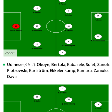
V:Sport
Udinese
(3-5-2):
Okoye
;
Bertola
,
Kabasele
,
Solet
;
Zanoli
,
Piotrowski
,
Karlström
,
Ekkelenkamp
,
Kamara
;
Zaniolo
,
Davis
.