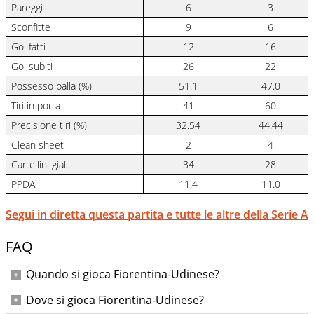
Pareggi
6
3
Sconfitte
9
6
Gol fatti
12
16
Gol subiti
26
22
Possesso palla (%)
51.1
47.0
Tiri in porta
41
60
Precisione tiri (%)
32.54
44.44
Clean sheet
2
4
Cartellini gialli
34
28
PPDA
11.4
11.0
Segui in diretta questa partita e tutte le altre della Serie A
FAQ
Quando si gioca Fiorentina-Udinese?
Domenica 21 dicembre 2025 alle ore 18:00.
Dove si gioca Fiorentina-Udinese?