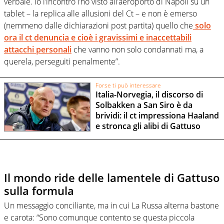
verbale. Io l’incontro l’ho visto all’aeroporto di Napoli su un
tablet – la replica alle allusioni del Ct – e non è emerso
(nemmeno dalle dichiarazioni post partita) quello che
solo
ora il ct denuncia e cioè i gravissimi e inaccettabili
attacchi personali
che vanno non solo condannati ma, a
querela, perseguiti penalmente”.
Forse ti può interessare
Italia-Norvegia, il discorso di
Solbakken a San Siro è da
brividi: il ct impressiona Haaland
e stronca gli alibi di Gattuso
Il mondo ride delle lamentele di Gattuso
sulla formula
Un messaggio conciliante, ma in cui La Russa alterna bastone
e carota: “Sono comunque contento se questa piccola