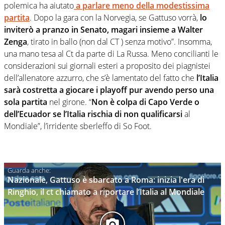
polemica ha aiutato
a parlare meno della modestissima
partita
. Dopo la gara con la Norvegia, se Gattuso vorrà,
lo
inviterò a pranzo in Senato, magari insieme a Walter
Zenga
, tirato in ballo (non dal CT ) senza motivo”. Insomma,
una mano tesa al Ct da parte di La Russa. Meno concilianti le
considerazioni sui giornali esteri a proposito dei piagnistei
dell’allenatore azzurro, che s’è lamentato del fatto che
l’Italia
sarà costretta a giocare i playoff pur avendo perso una
sola partita
nel girone. “
Non è colpa di Capo Verde o
dell’Ecuador se l’Italia rischia di non qualificarsi
al
Mondiale”, l’irridente sberleffo di So Foot.
Nazionale, Gattuso è sbarcato a Roma: inizia l'era di
Ringhio, il ct chiamato a riportare l’Italia al Mondiale