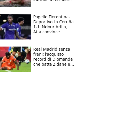
allenamenti fermi,
cosa succede
adesso
Pagelle Fiorentina-
Deportivo La Coruña
1-1: Ndour brilla,
Atta convince.
Pongracic rovina
tutto nel finale
Real Madrid senza
freni: l’acquisto
record di Diomande
che batte Zidane e
Ronaldo. Vinicius
rinnova: le cifre