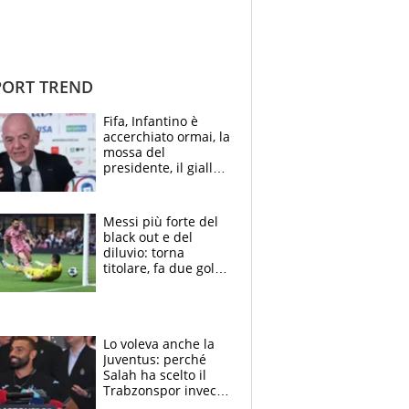
ORT TREND
Fifa, Infantino è
accerchiato ormai, la
mossa del
presidente, il giallo
dimissioni e la verità
sulla telefonata a
Trump
Messi più forte del
black out e del
diluvio: torna
titolare, fa due gol e
un assist e trascina
l'Inter Miami, altro
che ritiro
Lo voleva anche la
Juventus: perché
Salah ha scelto il
Trabzonspor invece
di un top club