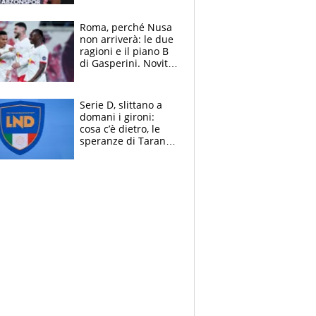
Roma, perché Nusa
non arriverà: le due
ragioni e il piano B
di Gasperini. Novità
su Pellegrini e
Cacciamani
Serie D, slittano a
domani i gironi:
cosa c’è dietro, le
speranze di Taranto
e Messina, chi può
essere ripescato