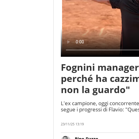
Fognini manager d
perché ha cazzim
non la guardo"
L'ex campione, oggi concorrente 
segue i progressi di Flavio: "Que
23/11/25 13:19
Rino Dazzo