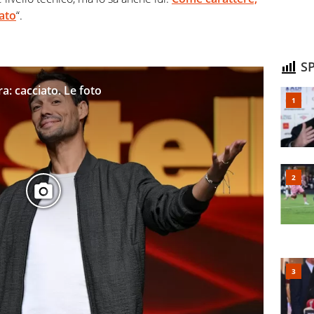
tato
“.
SP
a: cacciato. Le foto