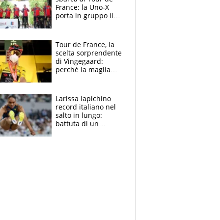
France: la Uno-X
porta in gruppo il
rito della Norvegia
di Haaland e
compagni
Tour de France, la
scelta sorprendente
di Vingegaard:
perché la maglia
gialla indossa la
mascherina, il
rischio da evitare
Larissa Iapichino
record italiano nel
salto in lungo:
battuta di un
centimetro mamma
Fiona May