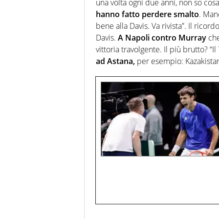
una volta ogni due anni, non so cos
hanno fatto perdere smalto
. Man
bene alla Davis. Va rivista”. Il ricor
Davis.
A Napoli contro Murray
che
vittoria travolgente. Il più brutto? “I
ad Astana,
per esempio: Kazakistan a