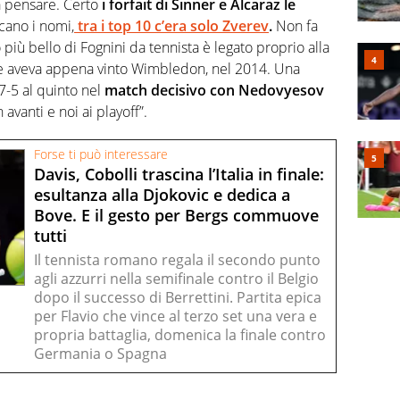
a pensare. Certo
i forfait di Sinner e Alcaraz le
cano i nomi,
tra i top 10 c’era solo Zverev
.
Non fa
do più bello di Fognini da tennista è legato proprio alla
 aveva appena vinto Wimbledon, nel 2014. Una
l 7-5 al quinto nel
match decisivo con Nedovyesov
vanti e noi ai playoff”.
Forse ti può interessare
Davis, Cobolli trascina l’Italia in finale:
esultanza alla Djokovic e dedica a
Bove. E il gesto per Bergs commuove
tutti
Il tennista romano regala il secondo punto
agli azzurri nella semifinale contro il Belgio
dopo il successo di Berrettini. Partita epica
per Flavio che vince al terzo set una vera e
propria battaglia, domenica la finale contro
Germania o Spagna