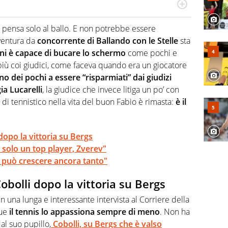
 il glossario del calcio in una nicchia di esperti, lui ne
a svista arbitrale né gli umori social del mondo delle
ra, pensa solo al ballo. E non potrebbe essere
vventura da
concorrente di Ballando con le Stelle
sta
ni è capace di bucare lo schermo
come pochi e
iù coi giudici, come faceva quando era un giocatore
no dei pochi a essere “risparmiati” dai giudizi
ia Lucarelli
, la giudice che invece litiga un po’ con
sa di tennistico nella vita del buon Fabio è rimasta:
è il
dopo la vittoria su Bergs
s solo un top player, Zverev"
li può crescere ancora tanto"
bolli dopo la vittoria su Bergs
in una lunga e interessante intervista al Corriere della
ue
il tennis lo appassiona sempre di meno
. Non ha
al suo pupillo,
Cobolli, su Bergs che è valso