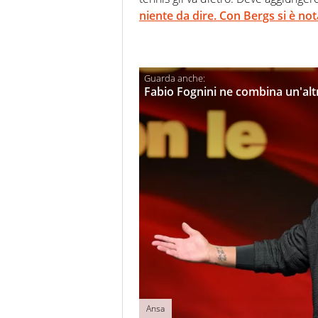
niente da dire. Con Bergs si è no
Fabio Fognini ne combina un'altr
Ansa