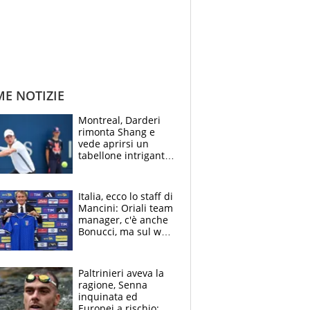
ME NOTIZIE
Montreal, Darderi
rimonta Shang e
vede aprirsi un
tabellone intrigante:
"Penso solo a
Borges, ma sono
felice del mio livello"
Italia, ecco lo staff di
Mancini: Oriali team
manager, c'è anche
Bonucci, ma sul web
infuria la polemica
Paltrinieri aveva la
ragione, Senna
inquinata ed
Europei a rischio: