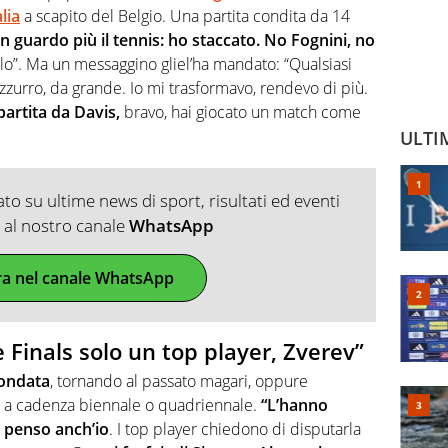
lia
a scapito del Belgio. Una partita condita da 14
n guardo più il tennis: ho staccato. No Fognini, no
lo”. Ma un messaggino gliel’ha mandato: “Qualsiasi
azzurro, da grande. Io mi trasformavo, rendevo di più.
partita da Davis,
bravo, hai giocato un match come
ULTI
o su ultime news di sport, risultati ed eventi
ti al nostro canale
WhatsApp
ra nel canale WhatsApp
e Finals solo un top player, Zverev”
fondata
, tornando al passato magari, oppure
o a cadenza biennale o quadriennale.
“L’hanno
o penso anch’io
. I top player chiedono di disputarla