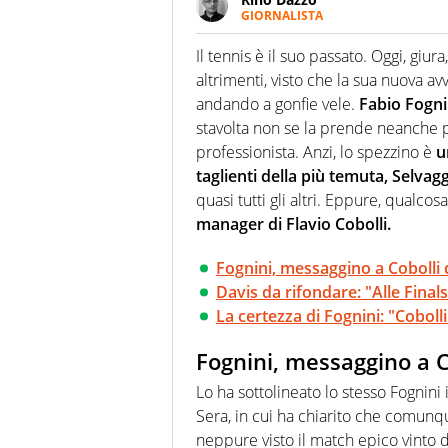
GIORNALISTA
Se mai ci fosse modo di traslare
farebbe parte. Non si perde un
Il tennis è il suo passato. Oggi, giu
curve
altrimenti, visto che la sua nuova a
andando a gonfie vele.
Fabio Fogni
stavolta non se la prende neanche p
professionista. Anzi, lo spezzino è
u
taglienti della più temuta, Selvagg
quasi tutti gli altri. Eppure, qualco
manager di Flavio Cobolli.
Fognini, messaggino a Cobolli 
Davis da rifondare: "Alle Final
La certezza di Fognini: "Cobol
Fognini, messaggino a Co
Lo ha sottolineato lo stesso Fognini 
Sera, in cui ha chiarito che comunq
neppure visto il match epico vinto d