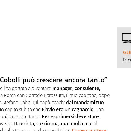
GUI
Even
“Cobolli può crescere ancora tanto”
e l’ha portato a diventare
manager, consulente,
o a Roma con Corrado Barazzutti, il mio capitano, dopo
o Stefano Cobolli, il papà-coach:
dai mandami tuo
Ho capito subito che
Flavio era un cagnaccio
, uno
 può crescere tanto.
Per esprimersi deve stare
 rivedo. Ha
grinta, cazzimma, non molla mai:
il
 livello tecnico, ma lo sa anche lui.
Come carattere,