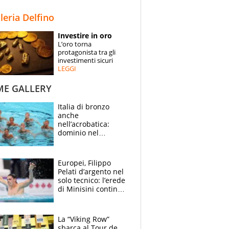
STORIE
lleria Delfino
SPECIALI
Investire in oro
L’oro torna
ESPERTI
protagonista tra gli
investimenti sicuri
LEGGI
CONTATTI
ME GALLERY
Italia di bronzo
anche
nell’acrobatica:
dominio nel
medagliere, ora
tocca a Ceccon, Curti
e compagni
Europei, Filippo
continuare
Pelati d’argento nel
solo tecnico: l’erede
di Minisini continua
a stupire, Los
Angeles è già nel
mirino
La “Viking Row”
sbarca al Tour de